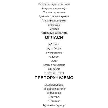
Веб апликације и портали
Андроид апликације
Хостинг и домени
Администрација сервера
Графичка припрема
еРекламе
Милион
Антивирусна заштита
ОГЛАСИ
еОгласи
Ауто берза
еНекретнине
еПосао
JOB
Возимо се заједно
еТуризам
Hrvatska Travel
ПРЕПОРУЧУЈЕМО
еКонференције
Привредни каталог
еМедицина
Заставе
еТрговина
Музички садржаји