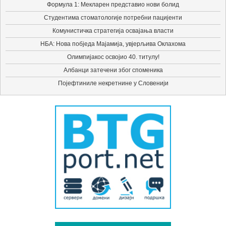
Формула 1: Мекларен представио нови болид
Студентима стоматологије потребни пацијенти
Комунистичка стратегија освајања власти
НБА: Нова побједа Мајамија, увјерљива Оклахома
Олимпијакос освојио 40. титулу!
Албанци затечени због споменика
Појефтиниле некретнине у Словенији