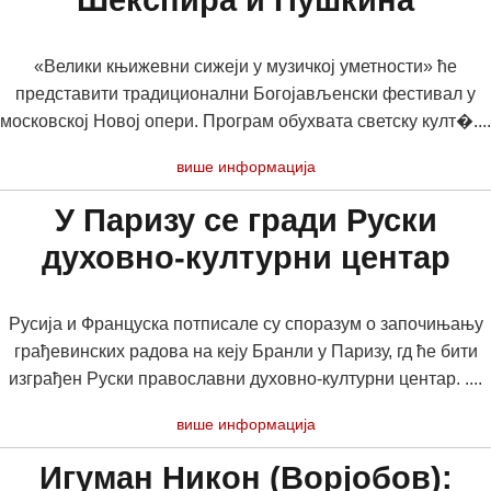
Шекспира и Пушкина
«Велики књижевни сижеји у музичкој уметности» ће
представити традиционални Богојављенски фестивал у
московској Новој опери. Програм обухвата светску култ�....
више информација
У Паризу се гради Руски
духовно-културни центар
Русија и Француска потписале су споразум о започињању
грађевинских радова на кеју Бранли у Паризу, гд ће бити
изграђен Руски православни духовно-културни центар. ....
више информација
Игуман Никон (Ворјобов):