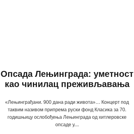
Опсада Лењинграда: уметност
као чинилац преживљавања
«Лењинграђани. 900 дана ради живота»… Концерт под
таквим називом припрема руски фонд Класика за 70.
годишњицу ослобођења Лењинграда од хитлеровске
опсаде у....