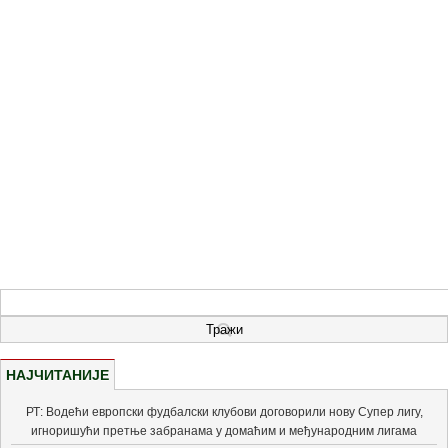
НАЈЧИТАНИЈЕ
РТ: Водећи европски фудбалски клубови договорили нову Супер лигу,
игноришући претње забранама у домаћим и међународним лигама