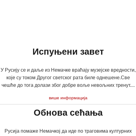
Испуњени завет
У Русију се и даље из Немачке враћају музејске вредности,
које су током Другог светског рата биле однешене.Све
чешће до тога долази због добре воље невољних тренут....
више информација
Обнова сећања
Русија помаже Немачкој да иде по траговима културних