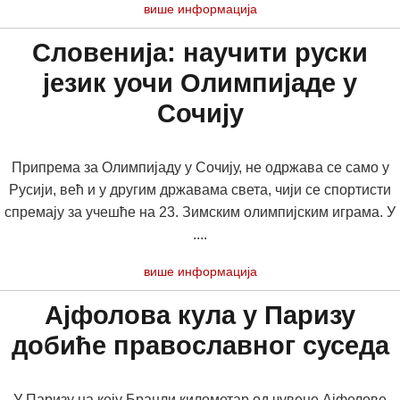
више информација
Словенија: научити руски
језик уочи Олимпијаде у
Сочију
Припрема за Олимпијаду у Сочију, не одржава се само у
Русији, већ и у другим државама света, чији се спортисти
спремају за учешће на 23. Зимским олимпијским играма. У
....
више информација
Ајфолова кула у Паризу
добиће православног суседа
У Паризу на кеју Бранли километар од чувене Ајфелове