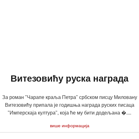
Витезовићу руска награда
За роман "Чарапе краља Петра" србском писцу Миловану
Витезовићу припала је годишња награда руских писаца
"Имперскаја култура", која ће му бити додељана �....
више информација