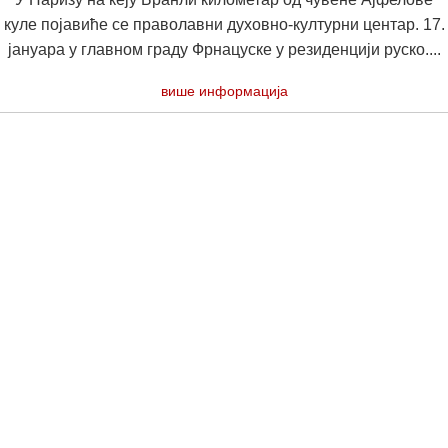
куле појавиће се праволавни духовно-културни центар. 17.
јануара у главном граду Фрнацуске у резиденцији руско....
више информација