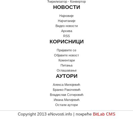
Ћирилизатор - Конвертор
НОВОСТИ
Најновије
Најчитаније
Видео новости
Архива
RSS
КОРИСНИЦИ
Пријавите се
Oбјавите новост
Коментари
Питања
Оглашавање
АУТОРИ
Алекса Милојевић
Бранко Ракочевић
Владислав Сотировић
Ивана Матијевић
Остали аутори
Copyright 2013 eNovosti.info | покреће
BitLab CMS