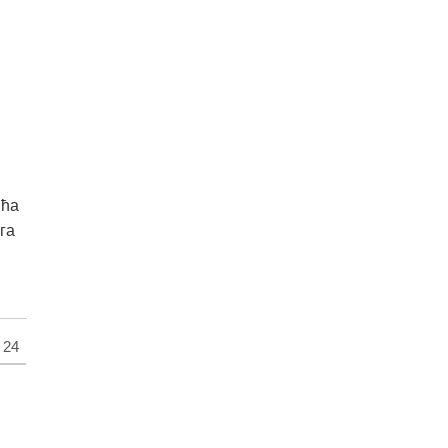
ића
га
24