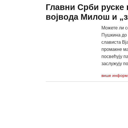
Главни Срби руске
војвода Милош и „
Можете ли с
Пушкина до
слависта Вј
промакне ма
посвећују п
заслужују по
више информ