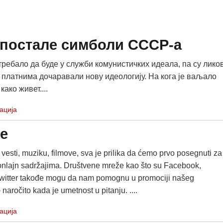
у постале симболи СССР-а
 требало да буде у служби комунистичких идеала, па су лико
 платнима дочаравали нову идеологију. На кога је ваљало
како живет....
ација
ke
vesti, muziku, filmove, sva je prilika da ćemo prvo posegnuti za
 onlajn sadržajima. Društvene mreže kao što su Facebook,
Twitter takođe mogu da nam pomognu u promociji našeg
 naročito kada je umetnost u pitanju. ....
ација