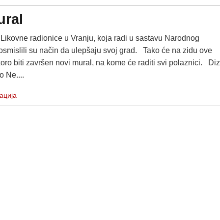
ural
kovne radionice u Vranju, koja radi u sastavu Narodnog
 osmislili su način da ulepšaju svoj grad. Tako će na zidu ove
ro biti završen novi mural, na kome će raditi svi polaznici. Di
o Ne....
ација