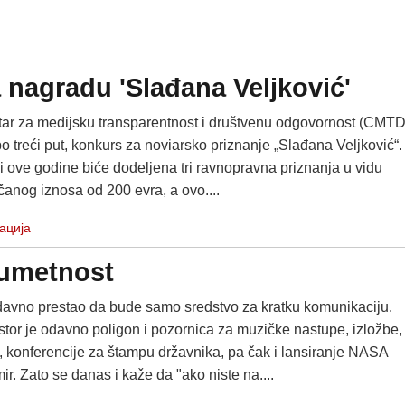
nagradu 'Slađana Veljković'
tar za medijsku transparentnost i društvenu odgovornost (CMT
po treći put, konkurs za noviarsko priznanje „Slađana Veljković“.
, i ove godine biće dodeljena tri ravnopravna priznanja u vidu
čanog iznosa od 200 evra, a ovo....
ација
a umetnost
odavno prestao da bude samo sredstvo za kratku komunikaciju.
stor je odavno poligon i pozornica za muzičke nastupe, izložbe,
, konferencije za štampu državnika, pa čak i lansiranje NASA
ir. Zato se danas i kaže da "ako niste na....