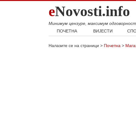
e
Novosti.info
Минимум цензуре, максимум одговорнос
ПОЧЕТНА
ВИЈЕСТИ
СПО
Свијет
Фудб
Налазите се на страници >
Почетна
>
Мага
Балкан
Кошар
Србија
Аутом
Република Српска
Хроника