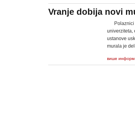
Vranje dobija novi m
Polaznici Li
univerziteta,
ustanove usko
murala je del
више информ