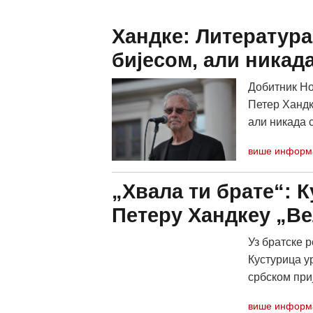
Хандке: Литература 
бијесом, али ника
Добитник Но
Петер Хандке
али никада с
више информ
„Хвала ти брате“: 
Петеру Хандкеу „В
Уз братске р
Кустурица у
србском приј
више информ