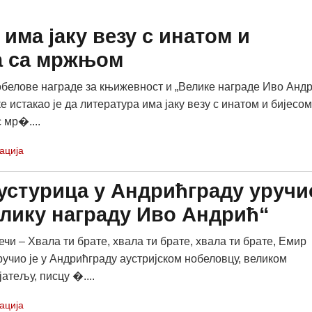
има јаку везу с инатом и
да са мржњом
белове награде за књижевност и „Велике награде Иво Андр
 истакао је да литература има јаку везу с инатом и бијесом
 мр�....
ација
Кустурица у Андрићграду уручи
елику награду Иво Андрић“
ечи – Хвала ти брате, хвала ти брате, хвала ти брате, Емир
ручио је у Андрићграду аустријском нобеловцу, великом
атељу, писцу �....
ација