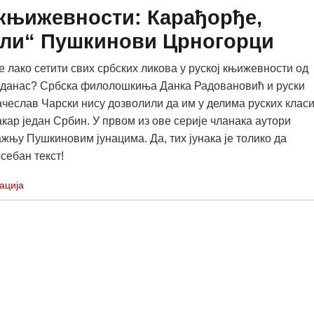
 књижевности: Карађорђе,
зли“ Пушкинови Црногорци
е лако сетити свих србских ликова у руској књижевности од
 данас? Србска филолошкиња Данка Радовановић и руски
ачеслав Чарски нису дозволили да им у делима руских клас
кар један Србин. У првом из ове серије чланака аутори
ажњу Пушкиновим јунацима. Да, тих јунака је толико да
себан текст!
ација