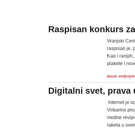
Raspisan konkurs za 
Vranjski Cen
raspisao je, 
Kao i ranijih
plakete i nov
више информ
Digitalni svet, prav
Internet je 
Virtuelno pro
modne revije
raketa u svem