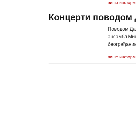
више информ
Концерти поводом 
Поводом Дан
ансамбл Мин
београђаним
више информ