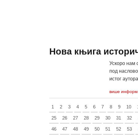
Нова књига историч
Ускоро нам 
под наслово
истог аутора 
више информ
1
2
3
4
5
6
7
8
9
10
25
26
27
28
29
30
31
32
46
47
48
49
50
51
52
53