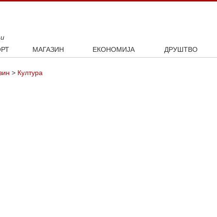
ти
РТ
МАГАЗИН
ЕКОНОМИЈА
ДРУШТВО
ал
Занимљивости
Посао
Интервју
зин
>
Култура
ка
Култура
Аутомобили
ото
Наука и технологија
Некретнине
Образовање
Шоу бизнис