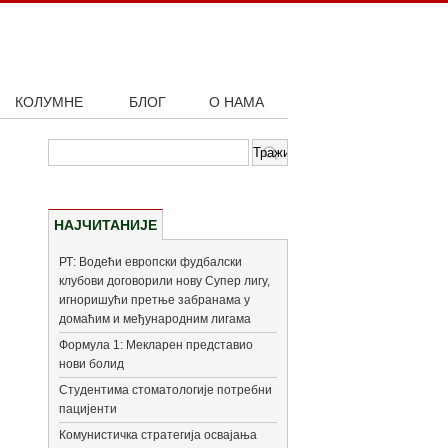
КОЛУМНЕ
БЛОГ
О НАМА
НАЈЧИТАНИЈЕ
РТ: Водећи европски фудбалски
клубови договорили нову Супер лигу,
игноришући претње забранама у
домаћим и међународним лигама
Формула 1: Мекларен представио
нови болид
Студентима стоматологије потребни
пацијенти
Комунистичка стратегија освајања