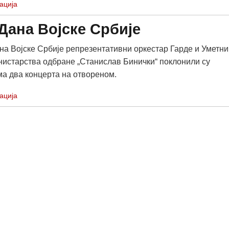
ација
Дана Војске Србије
а Војске Србије репрезентативни оркестар Гарде и Уметни
истарства одбране „Станислав Бинички“ поклонили су
а два концерта на отвореном.
ација