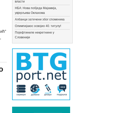
власти
НБА: Нова побједа Мајамија,
увјерљива Оклахома
Албанци затечени због споменика
Олимпијакос освојио 40. титулу!
ић“
Појефтиниле некретнине у
,
Словенији
о