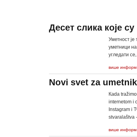
Десет слика које с
Уметност је
уметници на
угледати се, 
више информ
Novi svet za umetni
Кada tražimo 
internetom i
Instagram i 
stvaralaštva -
више информ