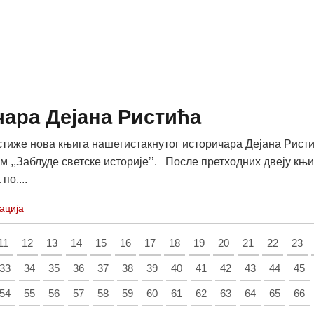
ара Дејана Ристића
стиже нова књига нашегистакнутог историчара Дејана Рист
м ,,Заблуде светске историјеʼʼ. После претходних двеју књи
по....
ација
11
12
13
14
15
16
17
18
19
20
21
22
23
33
34
35
36
37
38
39
40
41
42
43
44
45
54
55
56
57
58
59
60
61
62
63
64
65
66