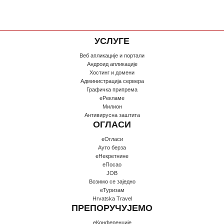
УСЛУГЕ
Веб апликације и портали
Андроид апликације
Хостинг и домени
Администрација сервера
Графичка припрема
еРекламе
Милион
Антивирусна заштита
ОГЛАСИ
еОгласи
Ауто берза
еНекретнине
еПосао
JOB
Возимо се заједно
еТуризам
Hrvatska Travel
ПРЕПОРУЧУЈЕМО
еКонференције