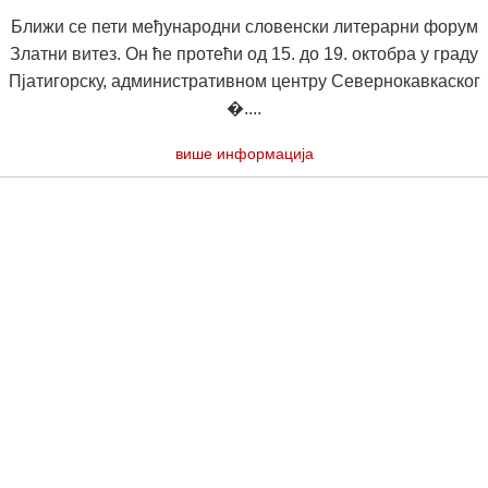
Ближи се пети међународни словенски литерарни форум
Златни витез. Он ће протећи од 15. до 19. октобра у граду
Пјатигорску, административном центру Севернокавкаског
�....
више информација