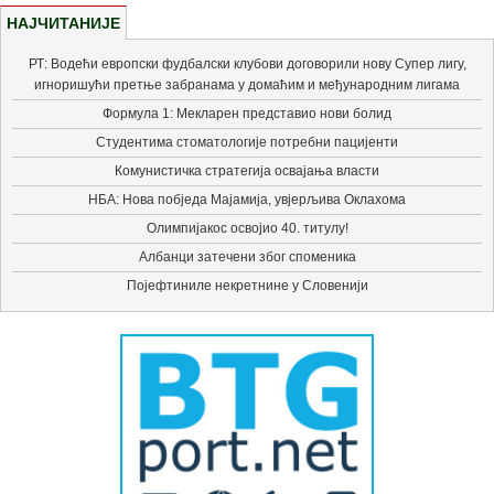
НАЈЧИТАНИЈЕ
РТ: Водећи европски фудбалски клубови договорили нову Супер лигу,
игноришући претње забранама у домаћим и међународним лигама
Формула 1: Мекларен представио нови болид
Студентима стоматологије потребни пацијенти
Комунистичка стратегија освајања власти
НБА: Нова побједа Мајамија, увјерљива Оклахома
Олимпијакос освојио 40. титулу!
Албанци затечени због споменика
Појефтиниле некретнине у Словенији