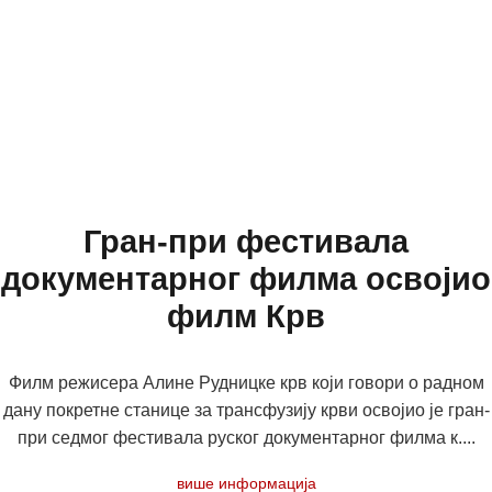
Гран-при фестивала
документарног филма освојио
филм Крв
Филм режисера Алине Рудницке крв који говори о радном
дану покретне станице за трансфузију крви освојио је гран-
при седмог фестивала руског документарног филма к....
више информација