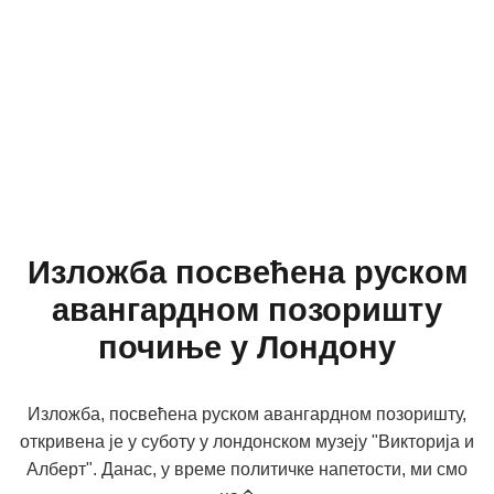
Изложба посвећена руском
авангарднoм позоришту
почиње у Лондону
Изложба, посвећена руском авангардном позоришту,
откривена је у суботу у лондонском музеју "Викторија и
Алберт". Данас, у време политичке напетости, ми смо