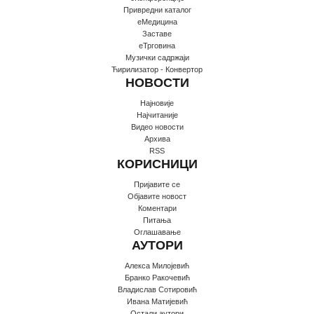
Привредни каталог
еМедицина
Заставе
еТрговина
Музички садржаји
Ћирилизатор - Конвертор
НОВОСТИ
Најновије
Најчитаније
Видео новости
Архива
RSS
КОРИСНИЦИ
Пријавите се
Oбјавите новост
Коментари
Питања
Оглашавање
АУТОРИ
Алекса Милојевић
Бранко Ракочевић
Владислав Сотировић
Ивана Матијевић
Остали аутори