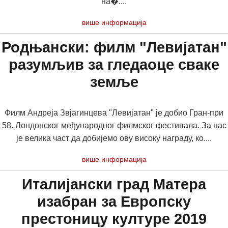
на�....
више информација
Родњански: филм "Левијатан"
разумљив за гледаоце сваке
земље
Филм Андреја Звјагинцева "Левијатан" је добио Гран-при
58. Лондонског међународног филмског фестивала. За нас
је велика част да добијемо ову високу награду, ко....
више информација
Италијански град Матера
изабран за Европску
престоницу културе 2019