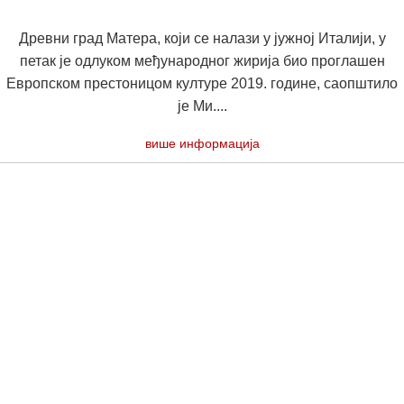
Древни град Матера, који се налази у јужној Италији, у
петак је одлуком међународног жирија био проглашен
Европском престоницом културе 2019. године, саопштило
је Ми....
више информација