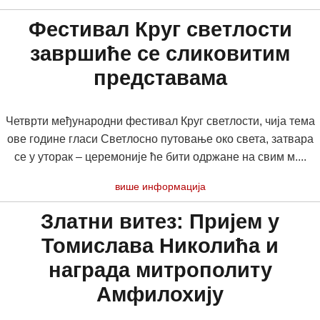
Фестивал Круг светлости
завршиће се сликовитим
представама
Четврти међународни фестивал Круг светлости, чија тема
ове године гласи Светлосно путовање око света, затвара
се у уторак – церемоније ће бити одржане на свим м....
више информација
Златни витез: Пријем у
Томислава Николића и
награда митрополиту
Амфилохију