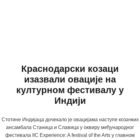
Краснодарски козаци
изазвали овације на
културном фестивалу у
Индији
Стотине Индијаца дочекало је овацијама наступе козачких
ансамбала Станица и Славица у оквиру међународног
фестивала IIC Experience: A festival of the Arts у главном