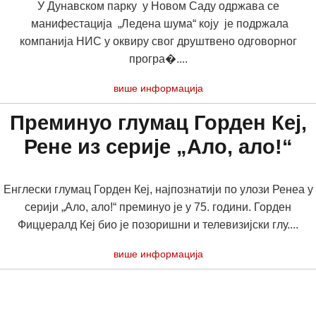
У Дунавском парку у Новом Саду одржава се
манифестација „Ледена шума“ коју је подржала
компанија НИС у оквиру свог друштвено одговорног
програ�....
више информација
Преминуо глумац Горден Кеј,
Рене из серије „Ало, ало!“
Енглески глумац Гордeн Кеј, најпознатији по улози Ренеа у
серији „Ало, ало!“ преминуо је у 75. години. Горден
Фицџералд Кеј био је позоришни и телевизијски глу....
више информација