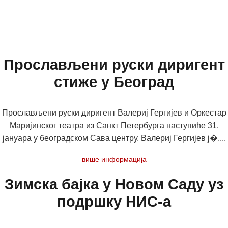
Прослављени руски диригент
стиже у Београд
Прослављени руски диригент Валериј Гергијев и Оркестар
Маријинског театра из Санкт Петербурга наступиће 31.
јануара у београдском Сава центру. Валериј Гергијев ј�....
више информација
Зимска бајка у Новом Саду уз
подршку НИС-а