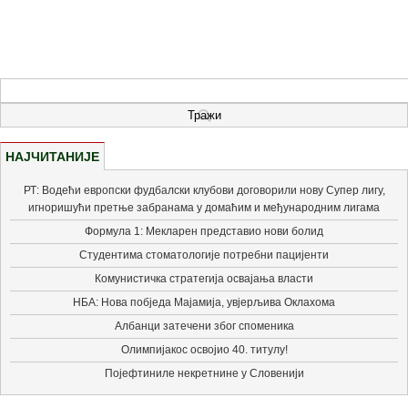
НАЈЧИТАНИЈЕ
РТ: Водећи европски фудбалски клубови договорили нову Супер лигу,
игноришући претње забранама у домаћим и међународним лигама
Формула 1: Мекларен представио нови болид
Студентима стоматологије потребни пацијенти
Комунистичка стратегија освајања власти
НБА: Нова побједа Мајамија, увјерљива Оклахома
Албанци затечени због споменика
Олимпијакос освојио 40. титулу!
Појефтиниле некретнине у Словенији