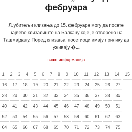
фебруара
Љубитељи клизања до 15. фебруара могу да посете
највеће клизалиште на Балкану које је отворено на
Ташмајдану. Поред клизања, посетиоци имају прилику да
уживају �....
више информација
1
2
3
4
5
6
7
8
9
10
11
12
13
14
15
16
17
18
19
20
21
22
23
24
25
26
27
28
29
30
31
32
33
34
35
36
37
38
39
40
41
42
43
44
45
46
47
48
49
50
51
52
53
54
55
56
57
58
59
60
61
62
63
64
65
66
67
68
69
70
71
72
73
74
75