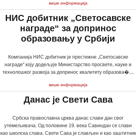
више информација
НИС добитник „Светосавске
награде“ за допринос
образовању у Србији
Компанија НИС добитник је престижне „Светосавске
награде“ коју додељује Министарство просвете, науке и
технолошког развоја за допринос квалитету образова�....
више информација
Данас је Свети Сава
Србска православна црква данас слави дан свог
утемељивача. Од половине 19. века Савиндан се слави
као школска слава. Свети Сава је слављен и као заштитник