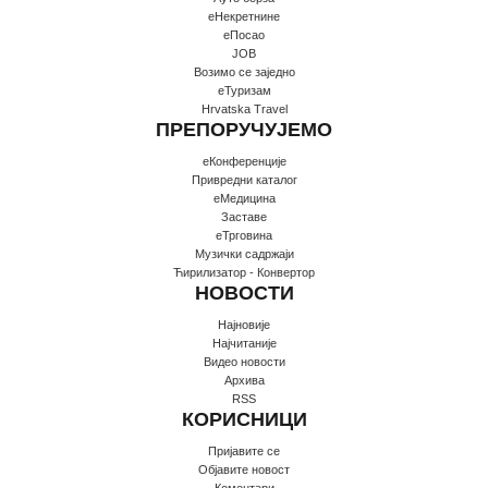
еНекретнине
еПосао
JOB
Возимо се заједно
еТуризам
Hrvatska Travel
ПРЕПОРУЧУЈЕМО
еКонференције
Привредни каталог
еМедицина
Заставе
еТрговина
Музички садржаји
Ћирилизатор - Конвертор
НОВОСТИ
Најновије
Најчитаније
Видео новости
Архива
RSS
КОРИСНИЦИ
Пријавите се
Oбјавите новост
Коментари