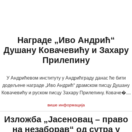
Награде „Иво Андрић“
Душану Ковачевићу и Захару
Прилепину
У Андрићевом институту у Андрићграду данас ће бити
додељене награде „Иво Андрић“ драмском писцу Душану
Ковачевићу и руском писцу Захару Прилепину. Коваче�....
више информација
Изложба „Јасеновац – право
на незаборав“ од сутра у