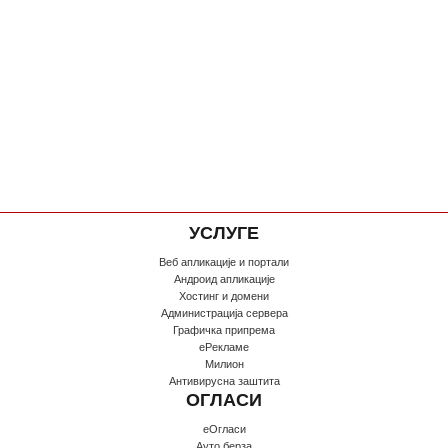
УСЛУГЕ
Веб апликације и портали
Андроид апликације
Хостинг и домени
Администрација сервера
Графичка припрема
еРекламе
Милион
Антивирусна заштита
ОГЛАСИ
еОгласи
Ауто берза