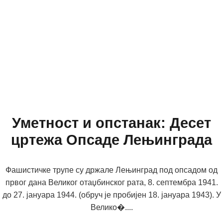
Уметност и опстанак: Десет
цртежа Опсаде Лењинграда
Фашистичке трупе су држале Лењинград под опсадом од
првог дана Великог отаџбинског рата, 8. септембра 1941.
до 27. јануара 1944. (обруч је пробијен 18. јануара 1943). У
Велико�....