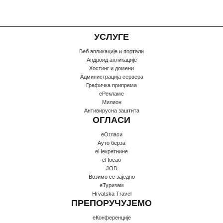
УСЛУГЕ
Веб апликације и портали
Андроид апликације
Хостинг и домени
Администрација сервера
Графичка припрема
еРекламе
Милион
Антивирусна заштита
ОГЛАСИ
еОгласи
Ауто берза
еНекретнине
еПосао
JOB
Возимо се заједно
еТуризам
Hrvatska Travel
ПРЕПОРУЧУЈЕМО
еКонференције