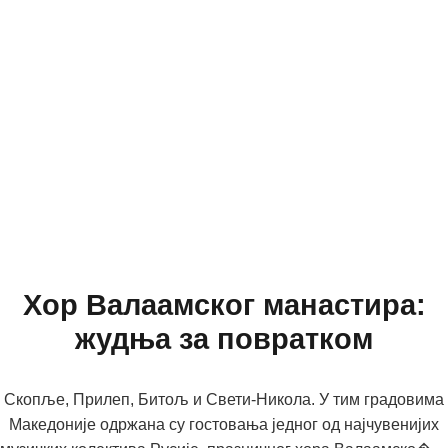
Хор Валаамског манастира:
жудња за повратком
Скопље, Прилеп, Битољ и Свети-Никола. У тим градовима
Македоније одржана су гостовања једног од најчувенијих