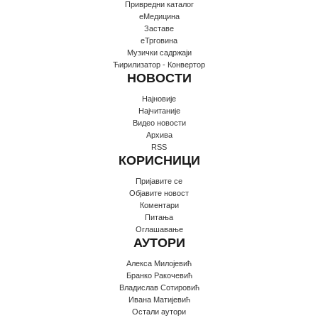
Привредни каталог
еМедицина
Заставе
еТрговина
Музички садржаји
Ћирилизатор - Конвертор
НОВОСТИ
Најновије
Најчитаније
Видео новости
Архива
RSS
КОРИСНИЦИ
Пријавите се
Oбјавите новост
Коментари
Питања
Оглашавање
АУТОРИ
Алекса Милојевић
Бранко Ракочевић
Владислав Сотировић
Ивана Матијевић
Остали аутори