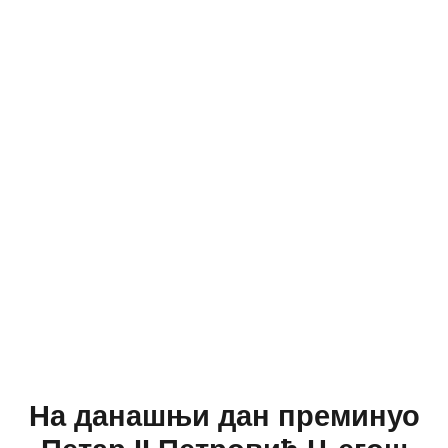
На данашњи дан преминуо