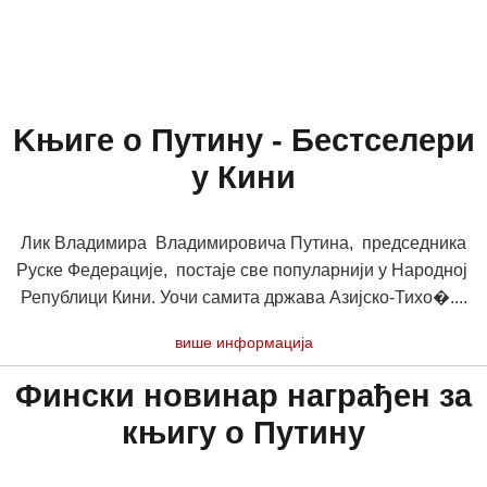
Kњиге о Путину - Бестселери
у Кини
Лик Владимира Владимировича Путина, председника
Руске Федерације, постаје све популарнији у Народној
Републици Кини. Уочи самита држава Азијско-Тихо�....
више информација
Фински новинар награђен за
књигу о Путину