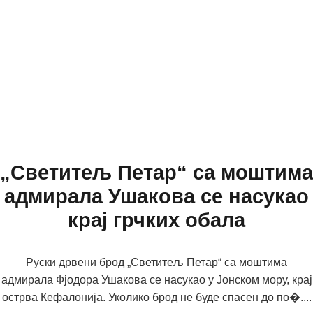
„Светитељ Петар“ са моштима
адмирала Ушакова се насукао
крај грчких обала
Руски дрвени брод „Светитељ Петар“ са моштима
адмирала Фјодора Ушакова се насукао у Јонском мору, крај
острва Кефалонија. Уколико брод не буде спасен до по�....