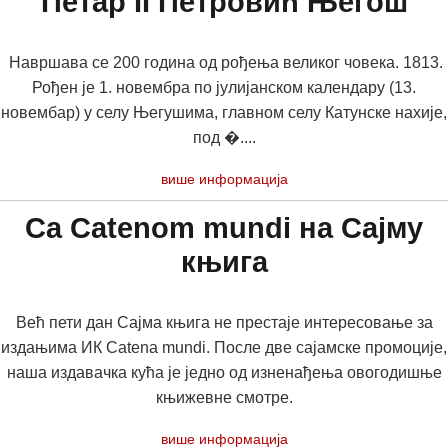
Петар II Петровић Његош
Навршава се 200 година од рођења великог човека. 1813.
Рођен је 1. новембра по јулијанском календару (13.
новембар) у селу Његушима, главном селу Катунске нахије,
под �....
више информација
Са Catenom mundi на Сајму
књига
Већ пети дан Сајма књига не престаје интересовање за
издањима ИК Catena mundi. После две сајамске промоције,
наша издавачка кућа је једно од изненађења овогодишње
књижевне смотре.
више информација