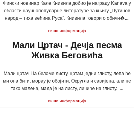
Фински новинар Кале Книвила добио је награду Kanava у
области научнопопуларне литературе за књигу „Путинов
народ – тиха већина Руса“. Книвила говори о обичн�....
више информација
Мали Цртач - Дечја песма
Живка Беговића
Мали цртач На беломе листу, цртам једни глисту, лепа ће
ми она бити, морау је обојити. Округла и савијена, али не
тако малена, мада је на листу, личиће на глисту. ....
више информација