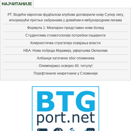
НАЈЧИТАНИЈЕ
РТ: Водећи европски фудбалски клубови договорили нову Супер лигу,
игноришући претње забранама у домаћим и међународним лигама
Формула 1: Мекларен представио нови болид
Студентима стоматологије потребни пацијенти
Комунистичка стратегија освајања власти
НБА: Нова побједа Мајамија, увјерљива Оклахома
Албанци затечени због споменика
Олимпијакос освојио 40. титулу!
Појефтиниле некретнине у Словенији