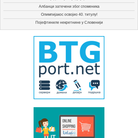
Албанци затечени због споменика
Олимпијакос освојио 40. титулу!
Појефтиниле некретнине у Словенији