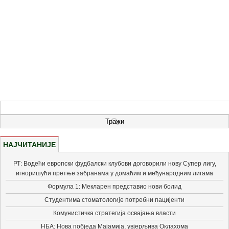
НАЈЧИТАНИЈЕ
РТ: Водећи европски фудбалски клубови договорили нову Супер лигу,
игноришући претње забранама у домаћим и међународним лигама
Формула 1: Мекларен представио нови болид
Студентима стоматологије потребни пацијенти
Комунистичка стратегија освајања власти
НБА: Нова побједа Мајамија, увјерљива Оклахома