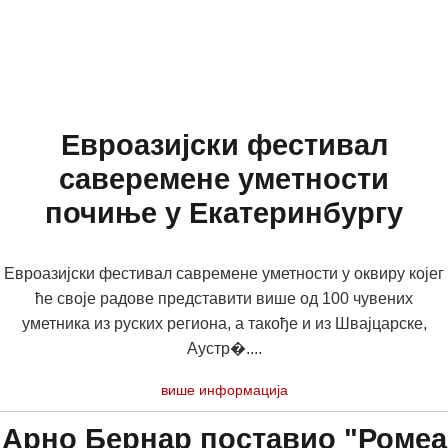
Евроазијски фестивал
саверемене уметности
почиње у Екатеринбургу
Евроазијски фестивал савремене уметности у оквиру којег
ће своје радове представити више од 100 чувених
уметника из руских региона, а такође и из Швајцарске,
Аустр�....
више информација
Арно Бернар поставио "Ромеа