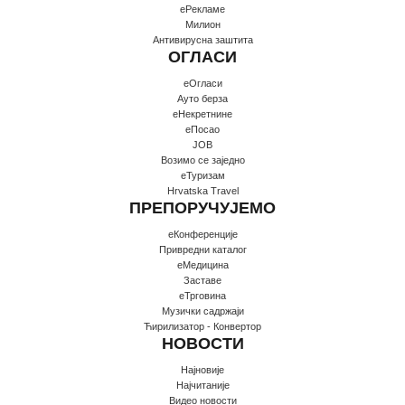
еРекламе
Милион
Антивирусна заштита
ОГЛАСИ
еОгласи
Ауто берза
еНекретнине
еПосао
JOB
Возимо се заједно
еТуризам
Hrvatska Travel
ПРЕПОРУЧУЈЕМО
еКонференције
Привредни каталог
еМедицина
Заставе
еТрговина
Музички садржаји
Ћирилизатор - Конвертор
НОВОСТИ
Најновије
Најчитаније
Видео новости