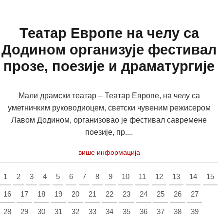
Театар Европе на челу са
Додином организује фестивал
прозе, поезије и драматургије
Мали драмски театар – Театар Европе, на челу са
уметничким руководиоцем, светски чувеним режисером
Лавом Додином, организовао је фестивал савремене
поезије, пр....
више информација
1
2
3
4
5
6
7
8
9
10
11
12
13
14
15
16
17
18
19
20
21
22
23
24
25
26
27
28
29
30
31
32
33
34
35
36
37
38
39