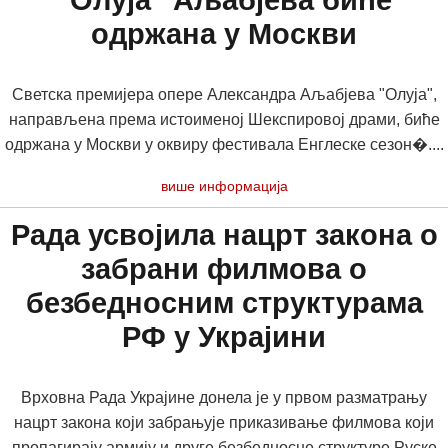
"Олуја" Аљабјева биће
одржана у Москви
Светска премијера опере Александра Аљабјева "Олуја",
направљена према истоименој Шекспировој драми, биће
одржана у Москви у оквиру фестивала Енглеске сезон�....
више информација
Рада усвојила нацрт закона о
забрани филмова о
безбедносним структурама
РФ у Украјини
Врховна Рада Украјине донела је у првом разматрању
нацрт закона који забрањује приказивање филмова који
пропагирају армију и друге безбедносне структуре Руске