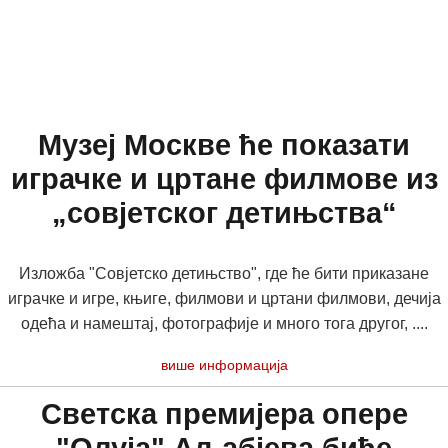
Музеј Москве ће показати
играчке и цртане филмове из
„совјетског детињства“
Изложба "Совјетско детињство", где ће бити приказане
играчке и игре, књиге, филмови и цртани филмови, дечија
одећа и намештај, фотографије и много тога другог, ....
више информација
Светска премијера опере