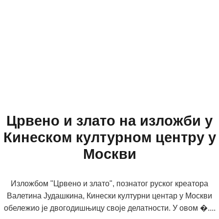
Црвено и злато на изложби у
Кинеском културном центру у
Москви
Изложбом "Црвено и злато", познатог руског креатора
Валетина Јудашкина, Кинески културни центар у Москви
обележио је двогодишњицу своје делатности. У овом �....