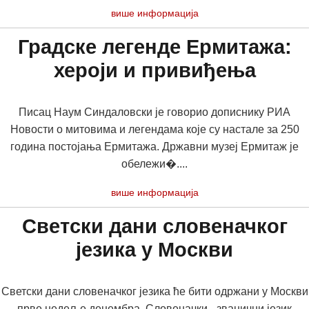
више информација
Градске легенде Ермитажа:
хероји и привиђења
Писац Наум Синдаловски је говорио дописнику РИА
Новости о митовима и легендама које су настале за 250
година постојања Ермитажа. Државни музеј Ермитаж је
обележи�....
више информација
Светски дани словеначког
језика у Москви
Светски дани словеначког језика ће бити одржани у Москви
прве недеље децембра. Словеначки - званични језик