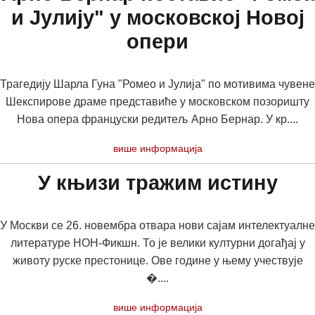
и Јулију" у московској Новој
опери
Трагедију Шарла Гуна "Ромео и Јулија" по мотивима чувене
Шекспирове драме представиће у московском позоришту
Нова опера француски редитељ Арно Бернар. У кр....
више информација
У књизи тражим истину
У Москви се 26. новембра отвара нови сајам интелектуалне
литературе НОН-Фикшн. То је велики културни догађај у
животу руске престонице. Ове године у њему учествује
�....
више информација