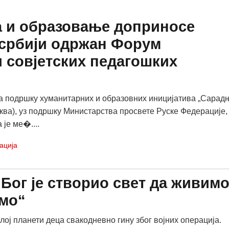
ра и образовање доприносе
 србији одржан Форум
 совјетских педагошких
а подршку хуманитарних и образовних иницијатива „Сарад
сква), уз подршку Министарства просвете Руске Федерације,
је ме�....
ација
Бог је створио свет да живимо
емо“
лој планети деца свакодневно гину због војних операција.