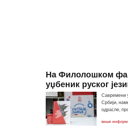
На Филолошком фак
уџбеник руског јези
Савремени уџ
Србији, нам
одрасле, про
више информ