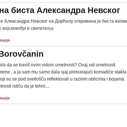
на биста Александра Невског
ве Александра Невског на Дорћолу откривена је биста вели
, војсковођи и светитељу.
ација
 Borovčanin
la da se baviš ovim vidom umetnosti? Ovaj vid umetnosti
mene , a ja sam mu samo dala sjaj pretvarajući komadiće stakla
oji su se pod svetlošču reflektovali u raznim oblicima i bojama.
tnosti ističu da je tehni....
ација