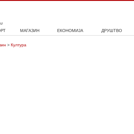
ти
РТ
МАГАЗИН
ЕКОНОМИЈА
ДРУШТВО
ал
Занимљивости
Посао
Интервју
зин
>
Култура
ка
Култура
Аутомобили
ото
Наука и технологија
Некретнине
Образовање
Шоу бизнис