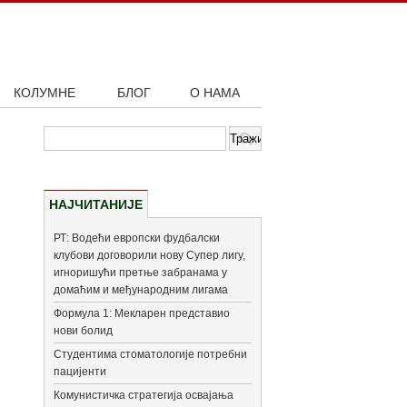
КОЛУМНЕ
БЛОГ
О НАМА
НАЈЧИТАНИЈЕ
РТ: Водећи европски фудбалски
клубови договорили нову Супер лигу,
игноришући претње забранама у
домаћим и међународним лигама
Формула 1: Мекларен представио
нови болид
Студентима стоматологије потребни
пацијенти
Комунистичка стратегија освајања