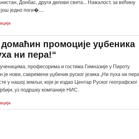
нистан, Донбас, други делови света... Нажалост, за већину
још једно поги�....
ација
а домаћин промоције уџбеника
уха ни пера!“
ченицима, професорима и гостима Гимназије у Пироту
је нови, савремени уџбеник руског језика „Ни пуха ни пера!
те у нашој земљи, који је издао Центар Руског географског
рбији, уз подршку компаније НИС.
ација