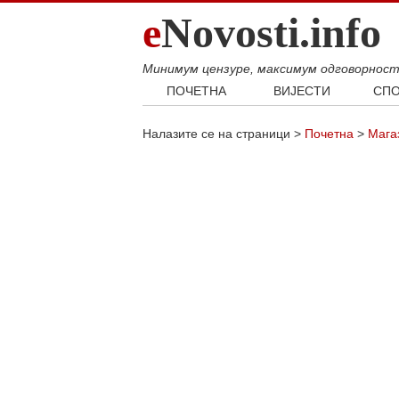
e
Novosti.info
Минимум цензуре, максимум одговорнос
ПОЧЕТНА
ВИЈЕСТИ
СПО
Свијет
Фудб
Налазите се на страници >
Почетна
>
Мага
Балкан
Кошар
Србија
Аутом
Република Српска
Хроника