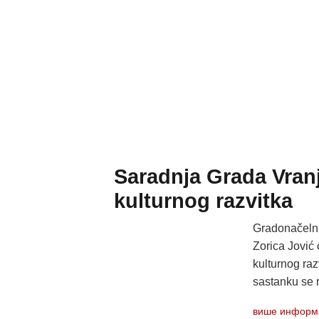
Saradnja Grada Vran
kulturnog razvitka
Gradonačelni
Zorica Jović
kulturnog ra
sastanku se r
више информ