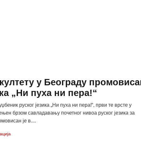
ултету у Београду промовиса
ка „Ни пуха ни пера!“
беник руског језика „Ни пуха ни пера!“, први те врсте у
ењен брзом савладавању почетног нивоа руског језика за
мовисан је в....
ација