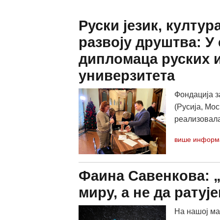
Руски језик, култу
развоју друштва: У
дипломаца руских и
универзитета
Фондација з
(Русија, Мо
реализовала 
више информ
Фаина Савенкова: „
миру, а не да ратуј
На нашој ма