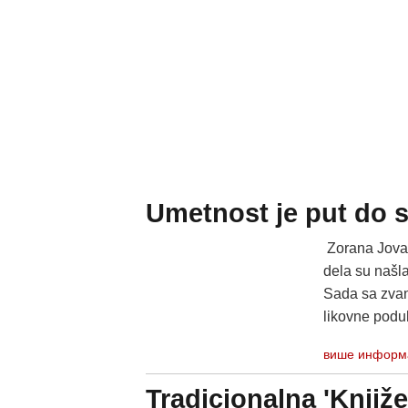
Umetnost je put do s
Zorana Jovan
dela su našla
Sada sa zvan
likovne poduh
више информ
Tradicionalna 'Knjiže