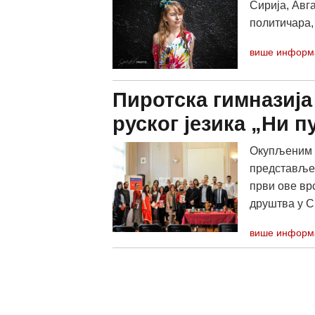
Сирија, Авга
политичара, 
више информ
Пиротска гимназиј
руског језика „Ни п
Окупљеним у
представљен 
први ове врс
друштва у С
више информ