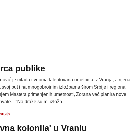
rca publike
ović je mlada i veoma talentovana umetnica iz Vranja, a njena
 svoj put i na mnogobrojnim izložbama širom Srbije i regiona.
jem Mastera primenjenih umetnosti, Zorana već planira nove
vate. "Najdraže su mi izložb....
ација
vna kolonija' u Vranju