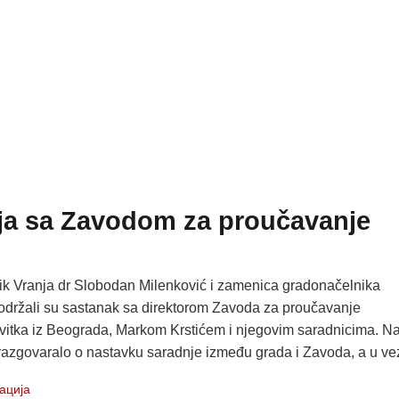
ja sa Zavodom za proučavanje
k Vranja dr Slobodan Milenković i zamenica gradonačelnika
 održali su sastanak sa direktorom Zavoda za proučavanje
zvitka iz Beograda, Markom Krstićem i njegovim saradnicima. N
azgovaralo o nastavku saradnje između grada i Zavoda, a u vezi
ација