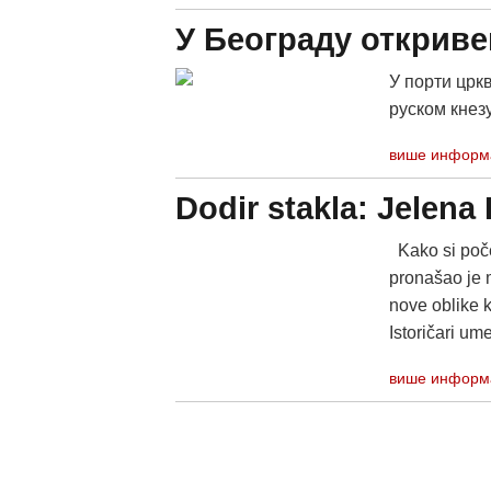
У Београду откриве
У порти црк
руском кнезу
више информ
Dodir stakla: Jelena
Kako si poče
pronašao je 
nove oblike k
Istoričari ume
више информ