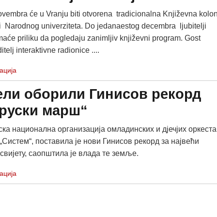
ovembra će u Vranju biti otvorena tradicionalna Književna kolon
ji Narodnog univerziteta. Do jedanaestog decembra lјubitelјi
maće priliku da pogledaju zanimlјiv književni program. Gost
itelј interaktivne radionice ....
ација
ели оборили Гинисов рекорд
-руски марш“
ка национална организација омладинских и дјечјих оркеста
„Систем“, поставила је нови Гинисов рекорд за највећи
свијету, саопштила је влада те земље.
ација