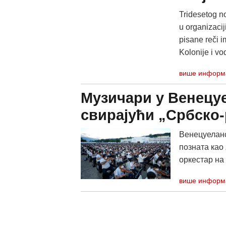
Tridesetog n
u organizaci
pisane reči i
Kolonije i vod
више информ
Музичари у Венецу
свирајући „Србско
Венецуеланс
позната као 
оркестар на 
више информ