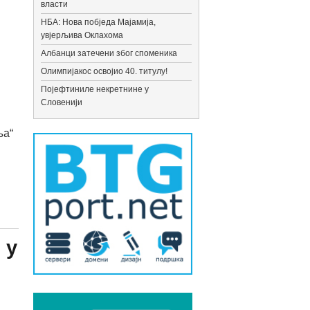
власти
НБА: Нова побједа Мајамија,
увјерљива Оклахома
Албанци затечени због споменика
Олимпијакос освојио 40. титулу!
Појефтиниле некретнине у
Словенији
ња“
 у