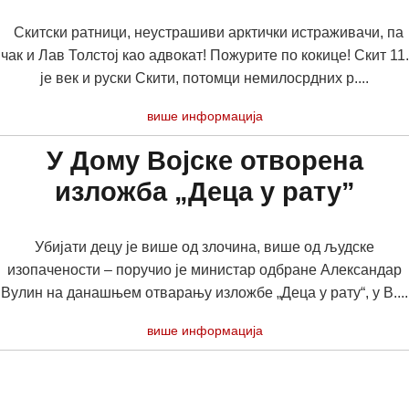
Скитски ратници, неустрашиви арктички истраживачи, па
чак и Лав Толстој као адвокат! Пожурите по кокице! Скит 11.
је век и руски Скити, потомци немилосрдних р....
више информација
У Дому Војске отворена
изложба „Деца у рату”
Убијати децу је више од злочина, више од људске
изопачености – поручио је министар одбране Александар
Вулин на данашњем отварању изложбе „Деца у рату“, у В....
више информација