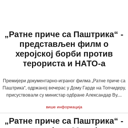
„Ратне приче са Паштрика“ -
представљен филм о
херојској борби против
терориста и НАТО-а
Премијери документарно-играног филма „Ратне приче са
Паштрика“, одржаној вечерас у Дому Гарде на Топчидеру,
присуствовали су министар одбране Александар Ву....
више информација
„Ратне приче са Паштрика“ -