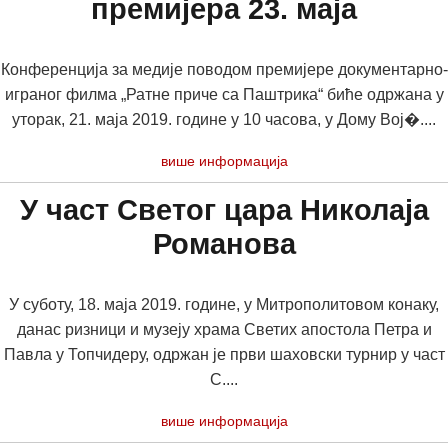
премијера 23. маја
Конференција за медије поводом премијере документарно-
играног филма „Ратне приче са Паштрика“ биће одржана у
уторак, 21. маја 2019. године у 10 часова, у Дому Вој�....
више информација
У част Светог цара Николаја
Романова
У суботу, 18. маја 2019. године, у Митрополитовом конаку,
данас ризници и музеју храма Светих апостола Петра и
Павла у Топчидеру, одржан је први шаховски турнир у част
С....
више информација