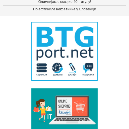
Олимпијакос освојио 40. титулу!
Појефтиниле некретнине у Словенији