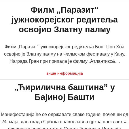
Филм „Паразит“
јужнокорејског редитеља
освојио Златну палму
Филм „Паразит“ јужнокорејског редитеља Бонг Џон Хоа
освојио је Златну палму на Филмском фестивалу у Кану.
Награда Гран при припала је филму „Атлантикс&....
више информација
„Ћирилична баштина” у
Бајиној Башти
Манифестација ће се одржавати сваке године, почевши од
24. маја, дана када Србска православна црква прославља
словенске просветитеље Светог Ћирила и Методија