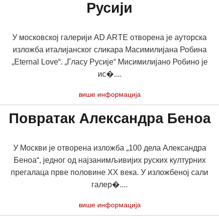
Русији
У московској галерији AD ARTE отворена је ауторска
изложба италијанског сликара Масимилијана Робина
„Eternal Love“. „Гласу Русије“ Мисимилијано Робино је
ис�....
више информација
Повратак Александра Беноа
У Москви је отворена изложба „100 дела Александра
Беноа“, једног од најзанимљивијих руских културних
прегалаца прве половине ХХ века. У изложбеној сали
галер�....
више информација