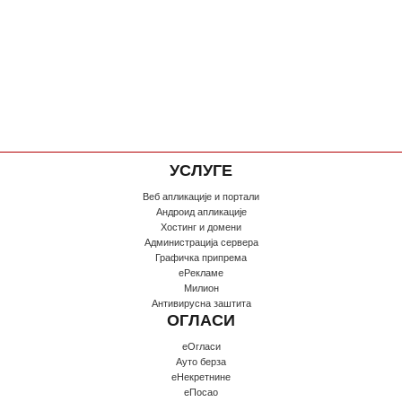
УСЛУГЕ
Веб апликације и портали
Андроид апликације
Хостинг и домени
Администрација сервера
Графичка припрема
еРекламе
Милион
Антивирусна заштита
ОГЛАСИ
еОгласи
Ауто берза
еНекретнине
еПосао