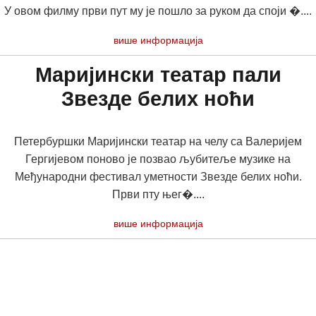
У овом филму први пут му је пошло за руком да споји �....
више информација
Маријински театар пали
Звезде белих ноћи
Петербуршки Маријински театар на челу са Валеријем
Гергијевом поново је позвао љубитеље музике на
Међународни фестивал уметности Звезде белих ноћи.
Први пту њег�....
више информација