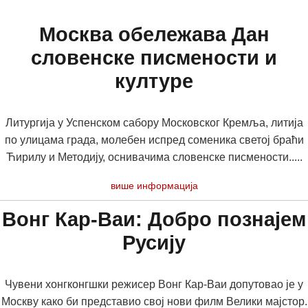
Москва обележава Дан
словенске писмености и
културе
Литургија у Успенском сабору Московског Кремља, литија
по улицама града, молебен испред соменика светој браћи
Ћирилу и Методију, оснивачима словенске писмености.....
више информација
Вонг Кар-Ваи: Добро познајем
Русију
Чувени хонгконгшки режисер Вонг Кар-Ваи допутовао је у
Москву како би представио свој нови филм Велики мајстор.