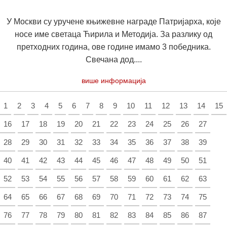
У Москви су уручене књижевне награде Патријарха, које
носе име светаца Ћирила и Методија. За разлику од
претходних година, ове године имамо 3 победника.
Свечана дод....
више информација
1
2
3
4
5
6
7
8
9
10
11
12
13
14
15
16
17
18
19
20
21
22
23
24
25
26
27
28
29
30
31
32
33
34
35
36
37
38
39
40
41
42
43
44
45
46
47
48
49
50
51
52
53
54
55
56
57
58
59
60
61
62
63
64
65
66
67
68
69
70
71
72
73
74
75
76
77
78
79
80
81
82
83
84
85
86
87