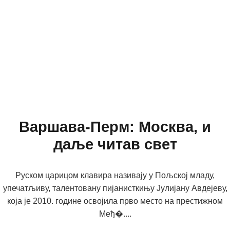
Варшава-Перм: Москва, и
даље читав свет
Руском царицом клавира називају у Пољској младу,
упечатљиву, талентовану пијанисткињу Јулијану Авдејеву,
која је 2010. године освојила прво место на престижном
Међ�....