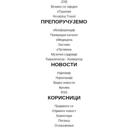
JOB
Возимо се заједно
еТуризам
Hrvatska Travel
ПРЕПОРУЧУЈЕМО
еКонференције
Привредни каталог
еМедицина
Заставе
еТрговина
Музички садржаји
Ћирилизатор - Конвертор
НОВОСТИ
Најновије
Најчитаније
Видео новости
Архива
RSS
КОРИСНИЦИ
Пријавите се
Oбјавите новост
Коментари
Питања
Оглашавање