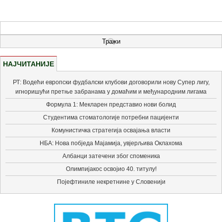
НАЈЧИТАНИЈЕ
РТ: Водећи европски фудбалски клубови договорили нову Супер лигу,
игноришући претње забранама у домаћим и међународним лигама
Формула 1: Мекларен представио нови болид
Студентима стоматологије потребни пацијенти
Комунистичка стратегија освајања власти
НБА: Нова побједа Мајамија, увјерљива Оклахома
Албанци затечени због споменика
Олимпијакос освојио 40. титулу!
Појефтиниле некретнине у Словенији