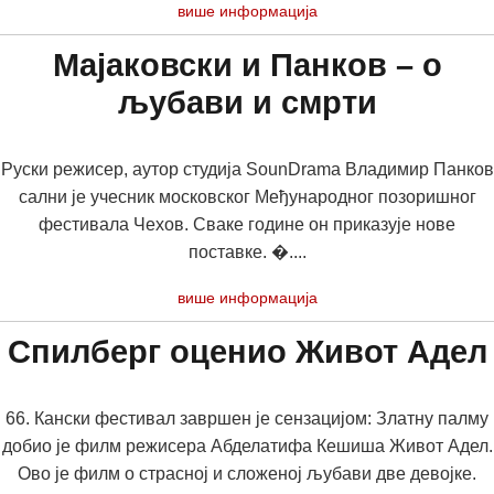
више информација
Мајаковски и Панков – о
љубави и смрти
Руски режисер, аутор студија SounDrama Владимир Панков
сални је учесник московског Међународног позоришног
фестивала Чехов. Сваке године он приказује нове
поставке. �....
више информација
Спилберг оценио Живот Адел
66. Кански фестивал завршен је сензацијом: Златну палму
добио је филм режисера Абделатифа Кешиша Живот Адел.
Ово је филм о страсној и сложеној љубави две девојке.