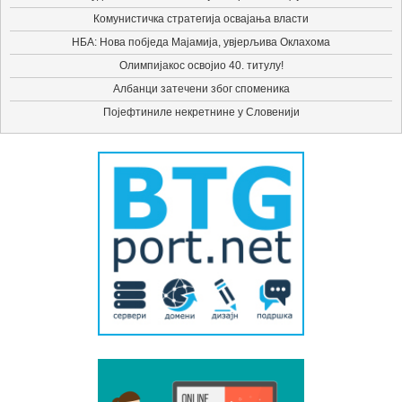
Комунистичка стратегија освајања власти
НБА: Нова побједа Мајамија, увјерљива Оклахома
Олимпијакос освојио 40. титулу!
Албанци затечени због споменика
Појефтиниле некретнине у Словенији