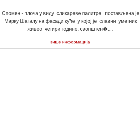
Спомен - плоча у виду сликареве палитре постављена је
Марку Шагалу на фасади куће у којој је славни уметник
живео четири године, саопштен�....
више информација