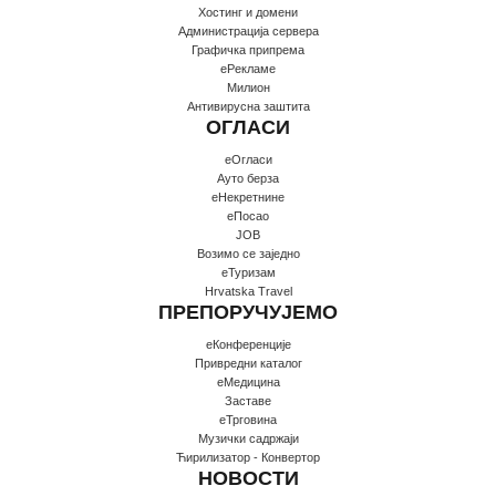
Хостинг и домени
Администрација сервера
Графичка припрема
еРекламе
Милион
Антивирусна заштита
ОГЛАСИ
еОгласи
Ауто берза
еНекретнине
еПосао
JOB
Возимо се заједно
еТуризам
Hrvatska Travel
ПРЕПОРУЧУЈЕМО
еКонференције
Привредни каталог
еМедицина
Заставе
еТрговина
Музички садржаји
Ћирилизатор - Конвертор
НОВОСТИ