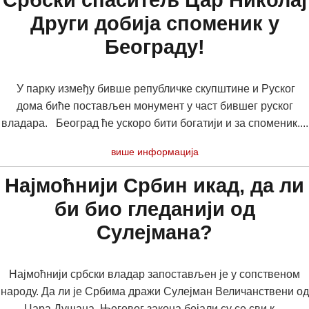
Србски спаситељ Цар Николај
Други добија споменик у
Београду!
У парку између бивше републичке скупштине и Руског
дома биће постављен монумент у част бившег руског
владара. Београд ће ускоро бити богатији и за споменик....
више информација
Најмоћнији Србин икад, да ли
би био гледанији од
Сулејмана?
Најмоћнији србски владар запостављен је у сопственом
народу. Да ли је Србима дражи Сулејман Величанствени од
Цара Душана. Његовог закона бојали су се сви к....