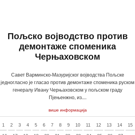
Пољско војводство против
демонтаже споменика
Черњаховском
Савет Варминско-Мазуријског војводства Пољске
једногласно је гласао против демонтаже споменика руском
генералу Ивану Черњаховском у пољском граду
Пјењенжно, из....
више информација
1
2
3
4
5
6
7
8
9
10
11
12
13
14
15