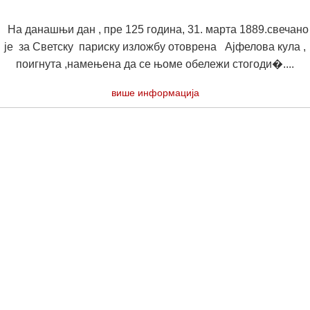
На данашњи дан , пре 125 година, 31. марта 1889.свечано
је за Светску париску изложбу отоврена Ајфелова кула ,
поигнута ,намењена да се њоме обележи стогоди�....
више информација