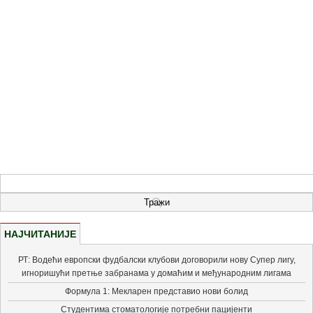
НАЈЧИТАНИЈЕ
РТ: Водећи европски фудбалски клубови договорили нову Супер лигу,
игноришући претње забранама у домаћим и међународним лигама
Формула 1: Мекларен представио нови болид
Студентима стоматологије потребни пацијенти