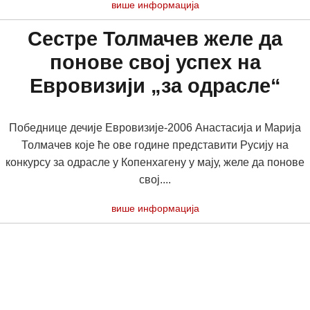
више информација
Сестре Толмачев желе да
понове свој успех на
Евровизији „за одрасле“
Победнице дечије Евровизије-2006 Анастасија и Марија
Толмачев које ће ове године представити Русију на
конкурсу за одрасле у Копенхагену у мају, желе да понове
свој....
више информација