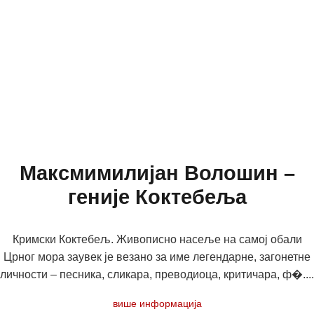
Максмимилијан Волошин –
геније Коктебеља
Кримски Коктебељ. Живописно насеље на самој обали
Црног мора заувек је везано за име легендарне, загонетне
личности – песника, сликара, преводиоца, критичара, ф�....
више информација