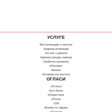
УСЛУГЕ
Веб апликације и портали
Андроид апликације
Хостинг и домени
Администрација сервера
Графичка припрема
еРекламе
Милион
Антивирусна заштита
ОГЛАСИ
еОгласи
Ауто берза
еНекретнине
еПосао
JOB
Возимо се заједно
еТуризам