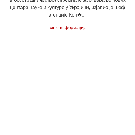
центара науке и културе у Украјини, изјавио је шеф
агенције Кон�....
више информација