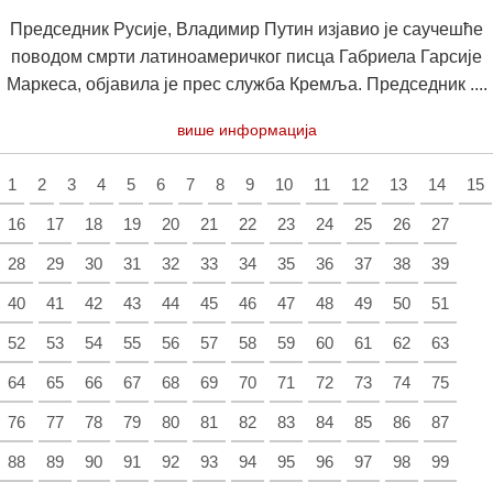
Председник Русије, Владимир Путин изјавио је саучешће
поводом смрти латиноамеричког писца Габриела Гарсије
Маркеса, објавила је прес служба Кремља. Председник ....
више информација
1
2
3
4
5
6
7
8
9
10
11
12
13
14
15
16
17
18
19
20
21
22
23
24
25
26
27
28
29
30
31
32
33
34
35
36
37
38
39
40
41
42
43
44
45
46
47
48
49
50
51
52
53
54
55
56
57
58
59
60
61
62
63
64
65
66
67
68
69
70
71
72
73
74
75
76
77
78
79
80
81
82
83
84
85
86
87
88
89
90
91
92
93
94
95
96
97
98
99