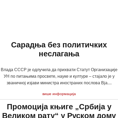
Сарадња без политичких
неслагања
Влада СССР је одлучила да прихвати Статут Организације
УН по питањима просвете, науке и културе – стајало је у
званичној изјави министра иностраних послова Вја....
више информација
Промоција књиге „Србија у
Великом рату“ у Руском дому