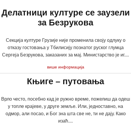
Делатници културе се заузели
за Безрукова
Секција културе Грузије није променила своју одлуку о
отказу гостовања у Тбилисију познатог руског глумца
Сергеја Безрукова, заказаних за мај. Министарство је иг....
више информација
Књиге – путовања
Врло често, посебно кад је ружно време, пожелиш да одеш
у топле крајеве, у друге земље. Или, једноставно, на
одмор, али посао, и Бог зна шта све не, ти не дају. Како
изаћ....