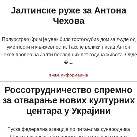
Јалтинске руже за Антона
Чехова
Полуострво Крим је увек било гостољубив дом за људе од
уметности и књижевности. Тако је велики писац Антон
Чехов провео на Јалти последњих пет година живота. Овде
�....
више информација
Россотрудничество спремно
за отварање нових културних
центара у Украјини
Руска федерална агенција по питањима сународника
(Россотрудничество) спремна је за отварање нових