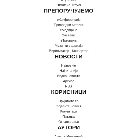
Hrvatska Travel
ПРЕПОРУЧУЈЕМО
еКонференције
Привредни каталог
еМедицина
Заставе
еТрговина
Музички садржаји
Ћирилизатор - Конвертор
НОВОСТИ
Најновије
Најчитаније
Видео новости
Архива
RSS
КОРИСНИЦИ
Пријавите се
Oбјавите новост
Коментари
Питања
Оглашавање
АУТОРИ
Алекса Милојевић