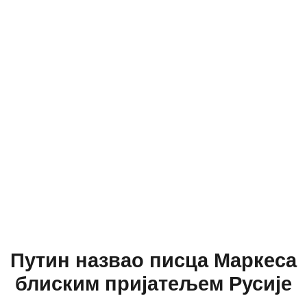
Путин назвао писца Маркеса
блиским пријатељем Русије