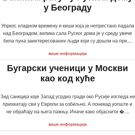
у Београду
Упркос хладном времену и киши која је непрестано падала
над Београдом, велика сала Руског дома је у среду увече
била пуна заинтересованих људи који су дошли на пре....
више информација
Бугарски ученици у Москви
као код куће
Зид санкција које Запад усрдно гради око Русије изгледа не
прихватају сви у Европи за озбиљно. А понекад уопште и
не обраћају на њега пажњу. Иначе како објаснити �....
више информација