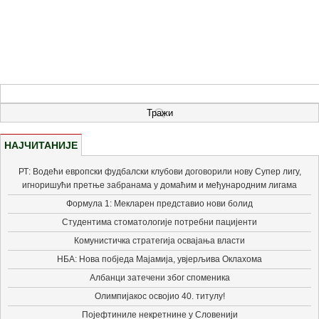
НАЈЧИТАНИЈЕ
РТ: Водећи европски фудбалски клубови договорили нову Супер лигу,
игноришући претње забранама у домаћим и међународним лигама
Формула 1: Мекларен представио нови болид
Студентима стоматологије потребни пацијенти
Комунистичка стратегија освајања власти
НБА: Нова побједа Мајамија, увјерљива Оклахома
Албанци затечени због споменика
Олимпијакос освојио 40. титулу!
Појефтиниле некретнине у Словенији