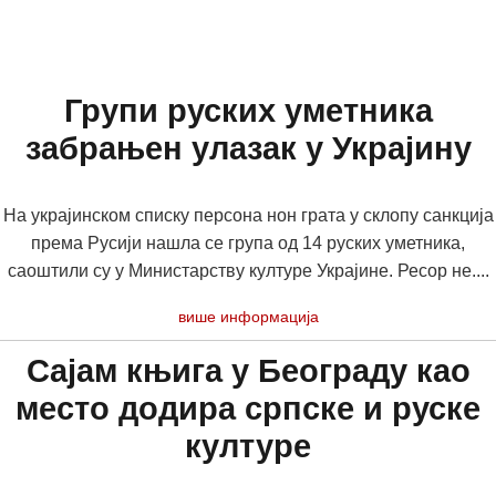
Групи руских уметника
забрањен улазак у Украјину
На украјинском списку персона нон грата у склопу санкција
према Русији нашла се група од 14 руских уметника,
саоштили су у Министарству културе Украјине. Ресор не....
више информација
Сајам књига у Београду као
место додира српске и руске
културе