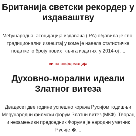
Британија светски рекордер у
издаваштву
Међународна асоцијација издавача (IPA) објавила је свој
традиционални извештај у коме је навела статистичке
податке о броју нових књига издатих у 2014-ој ....
више информација
Духовно-морални идеали
Златног витеза
Двадесет две године успешно корача Русијом годишњи
Међународни филмски форум Златни витез (МКФ). Творац
и незамењиви председник Форума је народни уметник
Русије �....