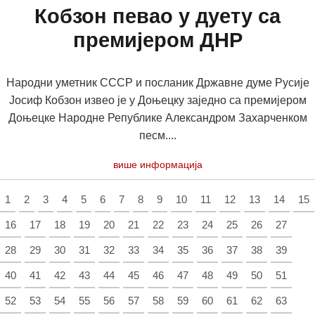
Кобзон певао у дуету са
премијером ДНР
Народни уметник СССР и посланик Државне думе Русије
Јосиф Кобзон извео је у Доњецку заједно са премијером
Доњецке Народне Републике Александром Захарченком
песм....
више информација
1
2
3
4
5
6
7
8
9
10
11
12
13
14
15
16
17
18
19
20
21
22
23
24
25
26
27
28
29
30
31
32
33
34
35
36
37
38
39
40
41
42
43
44
45
46
47
48
49
50
51
52
53
54
55
56
57
58
59
60
61
62
63