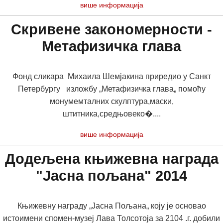
више информација
Скривене закономерности -
Метафизичка глава
Фонд сликара Михаила Шемјакина приредио у Санкт
Петербургу изложбу „Метафизичка глава„ помоћу
монумемталних скулптура,маски,
штитника,средњовеко�....
више информација
Додељена књижевна награда
"Јасна пољана" 2014
Књижевну награду „Јасна Пољана„ коју је основао
истоимени спомен-музеј Лава Толсотоја за 2104 .г. добили