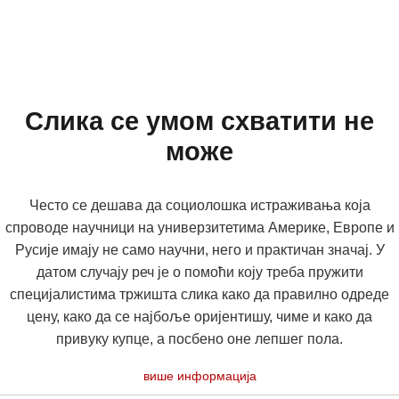
Слика се умом схватити не
може
Често се дешава да социолошка истраживања која
спроводе научници на универзитетима Америке, Европе и
Русије имају не само научни, него и практичан значај. У
датом случају реч је о помоћи коју треба пружити
специјалистима тржишта слика како да правилно одреде
цену, како да се најбоље оријентишу, чиме и како да
привуку купце, а посбено оне лепшег пола.
више информација