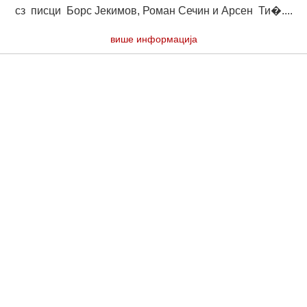
сз писци Борс Јекимов, Роман Сечин и Арсен Ти�....
више информација