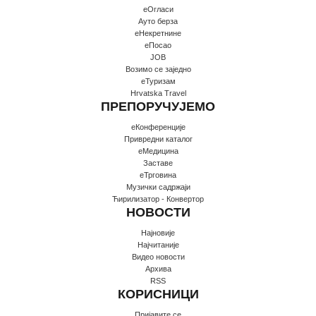
еОгласи
Ауто берза
еНекретнине
еПосао
JOB
Возимо се заједно
еТуризам
Hrvatska Travel
ПРЕПОРУЧУЈЕМО
еКонференције
Привредни каталог
еМедицина
Заставе
еТрговина
Музички садржаји
Ћирилизатор - Конвертор
НОВОСТИ
Најновије
Најчитаније
Видео новости
Архива
RSS
КОРИСНИЦИ
Пријавите се