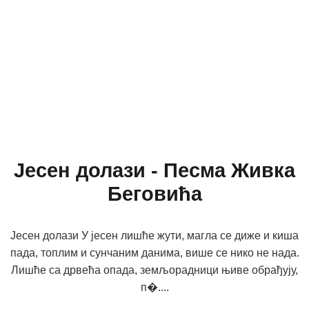
Јесен долази - Песма Живка
Беговића
Јесен долази У јесен лишће жути, магла се диже и киша
пада, топлим и сунчаним данима, више се нико не нада.
Лишће са дрвећа опада, земљорадници њиве обрађују,
п�....