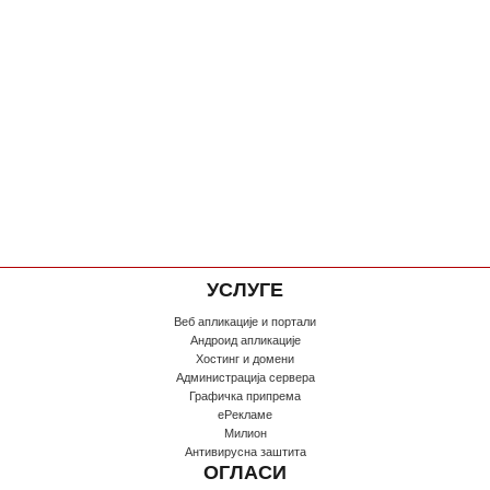
УСЛУГЕ
Веб апликације и портали
Андроид апликације
Хостинг и домени
Администрација сервера
Графичка припрема
еРекламе
Милион
Антивирусна заштита
ОГЛАСИ