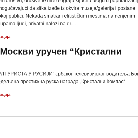
 društvu, društvene mreže igraju ključnu ulogu u popularizacij
ogućavajući da slika izađe iz okvira muzeja/galerija i postane
okoj publici. Nekada smatrani elitističkim mestima namenjenim
pama ljudi, privatni nalozi na dr....
ација
 Москви уручен “Кристални
УЛТУРИСТА У РУСИЈИ“ србског телевизијског водитеља Б
одељена престижна руска награда „Кристални Компас“
ација