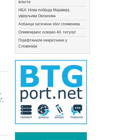
власти
НБА: Нова побједа Мајамија,
увјерљива Оклахома
Албанци затечени због споменика
Олимпијакос освојио 40. титулу!
Појефтиниле некретнине у
Словенији
,
“,