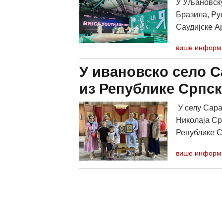
У Уљановску
Бразила, Рус
Саудијске А
више информ
У ивановско село С
из Републике Српск
У селу Сара
Николаја Ср
Републике С
више информ