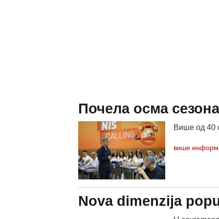
Почела осма сезон
Више од 40 
више информ
Nova dimenzija popu