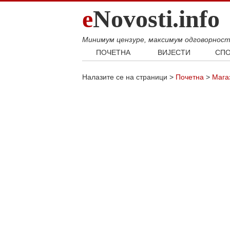
e
Novosti.info
Минимум цензуре, максимум одговорнос
ПОЧЕТНА
ВИЈЕСТИ
СПО
Свијет
Фудб
Налазите се на страници >
Почетна
>
Мага
Балкан
Кошар
Србија
Аутом
Република Српска
Хроника