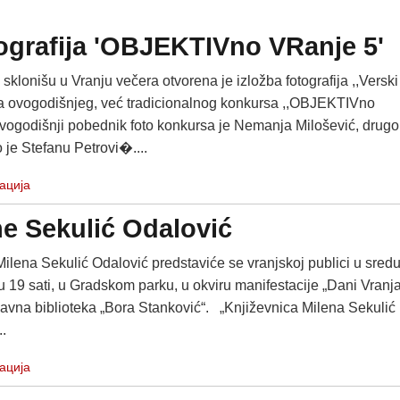
ografija 'OBJEKTIVno VRanje 5'
klonišu u Vranju večera otvorena je izložba fotografija ,,Verski
 sa ovogodišnjeg, već tradicionalnog konkursa ,,OBJEKTIVno
vogodišnji pobednik foto konkursa je Nemanja Milošević, drugo
 je Stefanu Petrovi�....
ација
ne Sekulić Odalović
ilena Sekulić Odalović predstaviće se vranjskoj publici u sredu
u 19 sati, u Gradskom parku, u okviru manifestacije „Dani Vranja
Javna biblioteka „Bora Stanković“. „Književnica Milena Sekulić
..
ација