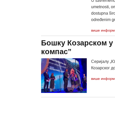
U savremenom
umetnosti, om
dostupna šir
određenim gru
више информ
Бошку Козарском у
компас”
Серијалу „К
Козарског д
више информ