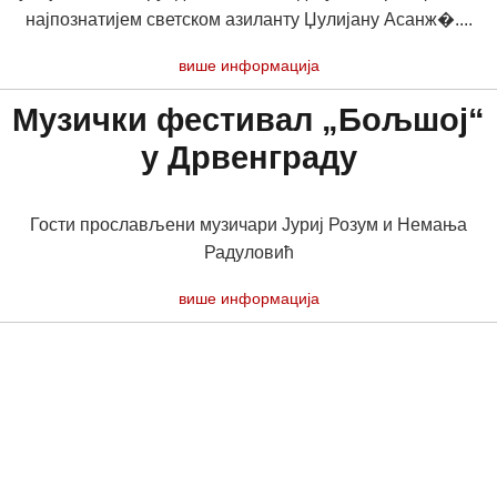
најпознатијем светском азиланту Џулијану Асанж�....
више информација
Музички фестивал „Бољшој“
у Дрвенграду
Гости прослављени музичари Јуриј Розум и Немања
Радуловић
више информација