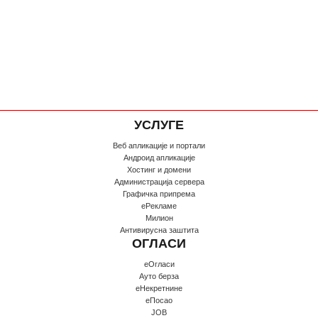
УСЛУГЕ
Веб апликације и портали
Андроид апликације
Хостинг и домени
Администрација сервера
Графичка припрема
еРекламе
Милион
Антивирусна заштита
ОГЛАСИ
еОгласи
Ауто берза
еНекретнине
еПосао
JOB