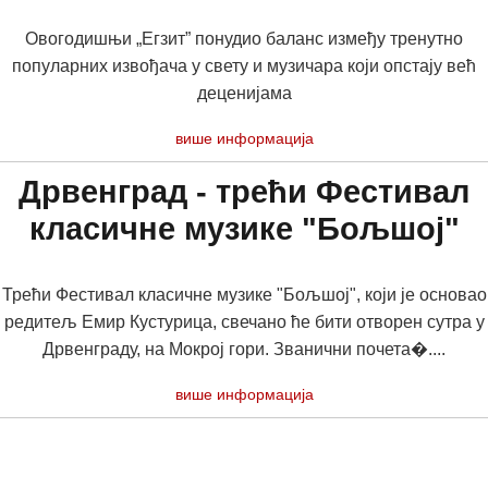
Овогодишњи „Егзит” понудио баланс између тренутно
популарних извођача у свету и музичара који опстају већ
деценијама
више информација
Дрвенград - трећи Фестивал
класичне музике "Бољшој"
Трећи Фестивал класичне музике "Бољшој", који је основао
редитељ Емир Кустурица, свечано ће бити отворен сутра у
Дрвенграду, на Мокрој гори. Званични почета�....
више информација