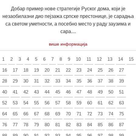
Добар пример нове стратегије Руског дома, који је
незаобилазни дио пејзажа српске престонице, је сарадња
са светом уметности, а посебно место у раду заузима и
сара....
више информација
1
2
3
4
5
6
7
8
9
10
11
12
13
14
15
16
17
18
19
20
21
22
23
24
25
26
27
28
29
30
31
32
33
34
35
36
37
38
39
40
41
42
43
44
45
46
47
48
49
50
51
52
53
54
55
56
57
58
59
60
61
62
63
64
65
66
67
68
69
70
71
72
73
74
75
76
77
78
79
80
81
82
83
84
85
86
87
88
89
90
91
92
93
94
95
96
97
98
99