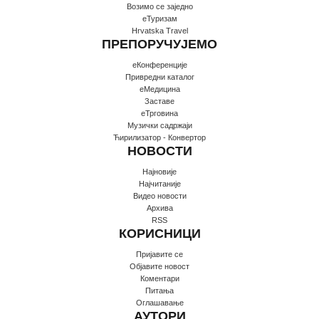
Возимо се заједно
еТуризам
Hrvatska Travel
ПРЕПОРУЧУЈЕМО
еКонференције
Привредни каталог
еМедицина
Заставе
еТрговина
Музички садржаји
Ћирилизатор - Конвертор
НОВОСТИ
Најновије
Најчитаније
Видео новости
Архива
RSS
КОРИСНИЦИ
Пријавите се
Oбјавите новост
Коментари
Питања
Оглашавање
АУТОРИ