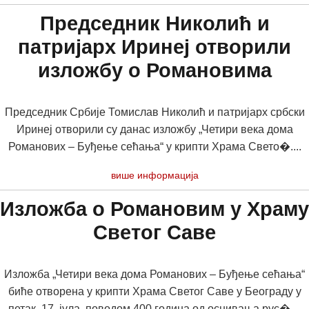
Председник Николић и
патријарх Иринеј отворили
изложбу о Романовима
Председник Србије Томислав Николић и патријарх србски
Иринеј отворили су данас изложбу „Четири века дома
Романових – Буђење сећања“ у крипти Храма Свето�....
више информација
Изложба о Романовим у Храму
Светог Саве
Изложба „Четири века дома Романових – Буђење сећања“
биће отворена у крипти Храма Светог Саве у Београду у
петак, 17. јула, поводом 400 година од оснивања рус�....