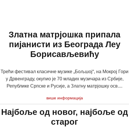
Златна матрјошка припала
пијанисти из Београда Леу
Борисављевићу
Трећи фестивал класичне музике „Бољшој“, на Мокрој Гори
у Дрвенграду, окупио је 70 младих музичара из Србије,
Републике Српске и Русије, а Златну матрјошку осв....
више информација
Најбоље од новог, најбоље од
старог