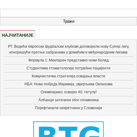
НАЈЧИТАНИЈЕ
РТ: Водећи европски фудбалски клубови договорили нову Супер лигу,
игноришући претње забранама у домаћим и међународним лигама
Формула 1: Мекларен представио нови болид
Студентима стоматологије потребни пацијенти
Комунистичка стратегија освајања власти
НБА: Нова побједа Мајамија, увјерљива Оклахома
Олимпијакос освојио 40. титулу!
Албанци затечени због споменика
Појефтиниле некретнине у Словенији