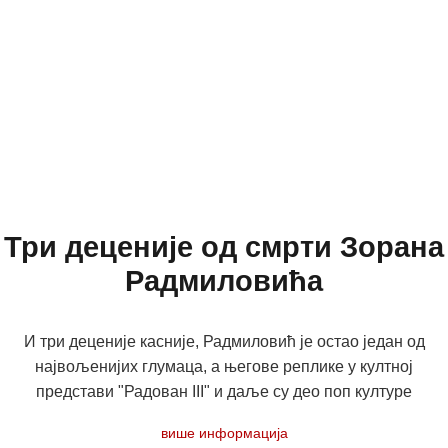
Три деценије од смрти Зорана
Радмиловића
И три деценије касније, Радмиловић је остао један од
највољенијих глумаца, а његове реплике у култној
представи "Радован III" и даље су део поп културе
више информација