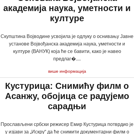
академија наука, уметности и
културе
Скупштина Војводине усвојила је одлуку о оснивању Јавне
установе Војвођанска академија наука, уметности и
културе (ВАНУК) која ће се бавити, како је навео
предлаг�....
више информација
Кустурица: Снимићу филм о
Асанжу, обојица се радујемо
сарадњи
Прослављени србски режисер Емир Кустурица потврдио је
у изјави за „Искру“ да ће снимити документарни филм о