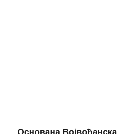
Основана Војвођанска