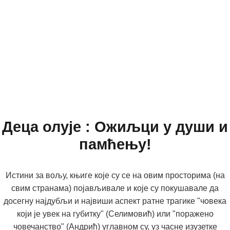
Деца олује : Ожиљци у души и
памћењу!
Истини за вољу, књиге које су се на овим просторима (на
свим странама) појављивале и које су покушавале да
досегну најдубљи и највиши аспект ратне трагике "човека
који је увек на губитку" (Селимовић) или "поражено
човечанство" (Андрић) углавном су, уз часне изузетке