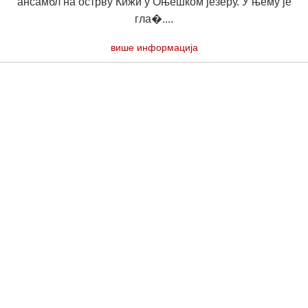
ансамбл на острву Кижи у Оњешком језеру. У њему је
гла�....
више информација