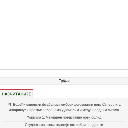
НАЈЧИТАНИЈЕ
РТ: Водећи европски фудбалски клубови договорили нову Супер лигу,
игноришући претње забранама у домаћим и међународним лигама
Формула 1: Мекларен представио нови болид
Студентима стоматологије потребни пацијенти