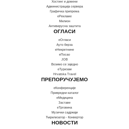
Хостинг и домени
Администрација сервера
Графичка припрема
еРекламе
Милион
Антивирусна заштита
ОГЛАСИ
еОгласи
Ауто берза
еНекретнине
еПосао
JOB
Возимо се заједно
еТуризам
Hrvatska Travel
ПРЕПОРУЧУЈЕМО
еКонференције
Привредни каталог
еМедицина
Заставе
еТрговина
Музички садржаји
Ћирилизатор - Конвертор
НОВОСТИ