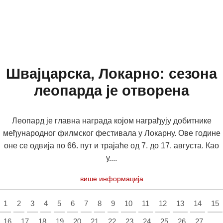
Швајцарска, Локарно: сезона
леопарда је отворена
Леопард је главна награда којом награђују добитнике
међународног филмског фестивала у Локарну. Ове године
оне се одвија по 66. пут и трајаће од 7. до 17. августа. Као
у....
више информација
1
2
3
4
5
6
7
8
9
10
11
12
13
14
15
16
17
18
19
20
21
22
23
24
25
26
27