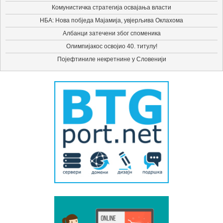
Комунистичка стратегија освајања власти
НБА: Нова побједа Мајамија, увјерљива Оклахома
Албанци затечени због споменика
Олимпијакос освојио 40. титулу!
Појефтиниле некретнине у Словенији