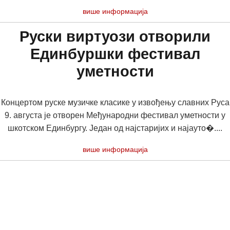
више информација
Руски виртуози отворили
Единбуршки фестивал
уметности
Концертом руске музичке класике у извођењу славних Руса
9. августа је отворен Међународни фестивал уметности у
шкотском Единбургу. Један од најстаријих и најауто�....
више информација