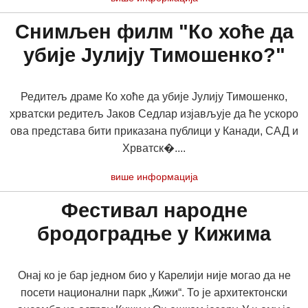
Снимљен филм "Ко хоће да
убије Јулију Тимошенко?"
Редитељ драме Ко хоће да убије Јулију Тимошенко,
хрватски редитељ Јаков Седлар изјављује да ће ускоро
ова представа бити приказана публици у Канади, САД и
Хрватск�....
више информација
Фестивал народне
бродоградње у Кижима
Онај ко је бар једном био у Карелији није могао да не
посети национални парк „Кижи“. То је архитектонски