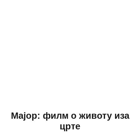
Мајор: филм о животу иза
црте