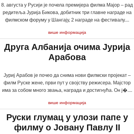
8. августа у Русији је почела премијера филма Мајор – рад
редитеља Јурија Бикова, добитник три главне награде на
филмском форуму у Шангају, 2 награде на фестивалу....
више информација
Друга Албанија очима Јурија
Арабова
Јуриј Арабов је почео да снима нови филмски пројекат –
филм Руске жене, први пут у својству режисера. Мајстор
има за собом много звања, награда и достигнућа. Он ј�....
више информација
Руски глумац у улози папе у
филму о Јовану Павлу II