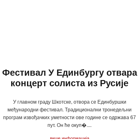
Фестивал У Единбургу отвара
концерт солиста из Русије
У главном граду Шкотске, отвора се Единбуршки
међународни фестивал. Традиционални тронедељни
програм извођачких уметности ове године се одржава 67
пут. Он ће окуп�....
више информација