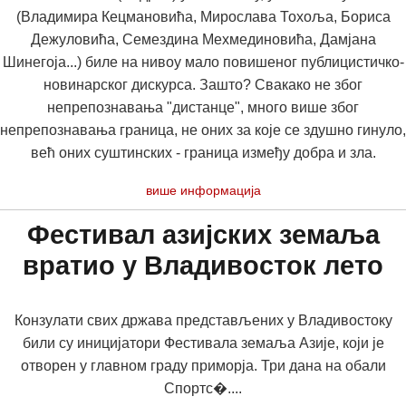
(Владимира Кецмановића, Мирослава Тохоља, Бориса
Дежуловића, Семездина Мехмединовића, Дамјана
Шинегоја...) биле на нивоу мало повишеног публицистичко-
новинарског дискурса. Зашто? Свакако не због
непрепознавања "дистанце", много више због
непрепознавања граница, не оних за које се здушно гинуло,
већ оних суштинских - граница између добра и зла.
више информација
Фестивал азијских земаља
вратио у Владивосток лето
Конзулати свих држава представљених у Владивостоку
били су иницијатори Фестивала земаља Азије, који је
отворен у главном граду приморја. Три дана на обали
Спортс�....