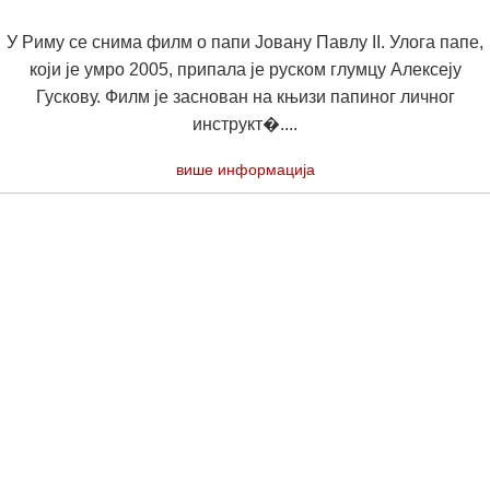
У Риму се снима филм о папи Јовану Павлу II. Улога папе,
који је умро 2005, припала је руском глумцу Алексеју
Гускову. Филм је заснован на књизи папиног личног
инструкт�....
више информација