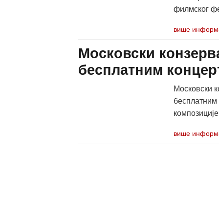
филмског фес
више информ
Московски конзерв
бесплатним концер
Московски ко
бесплатним 
композиције 
више информ