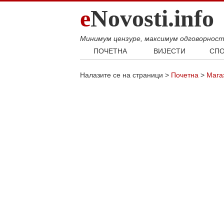
e
Novosti.info
Минимум цензуре, максимум одговорнос
ПОЧЕТНА
ВИЈЕСТИ
СПО
Свијет
Фудб
Налазите се на страници >
Почетна
>
Мага
Балкан
Кошар
Србија
Аутом
Република Српска
Хроника