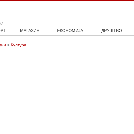
ти
РТ
МАГАЗИН
ЕКОНОМИЈА
ДРУШТВО
ал
Занимљивости
Посао
Интервју
зин
>
Култура
ка
Култура
Аутомобили
ото
Наука и технологија
Некретнине
Образовање
Шоу бизнис