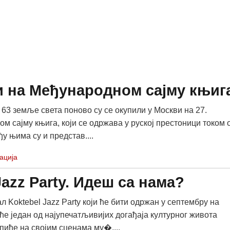
и на Међународном сајму књиг
 63 земље света поново су се окупили у Москви на 27.
м сајму књига, који се одржава у руској престоници током 
у њима су и представ....
ација
azz Party. Идеш са нама?
 Koktebel Jazz Party који ће бити одржан у септембру на
ће један од најупечатљивијих догађаја културног живота
пиће на својим сценама му�....