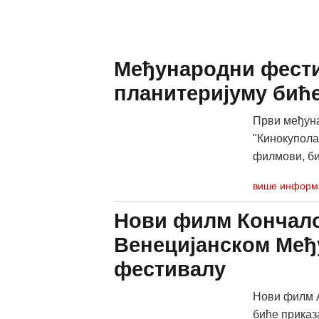
Међународни фести
планитеријуму бић
Први међуна
"Кинокупола
филмови, би
више информ
Нови филм Кончало
Венецијанском Ме
фестивалу
Нови филм А
биће приказа