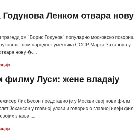
 Годунова Ленком отвара нову
трагедијом "Борис Годунов" популарно московско позори
руководством народног уметника СССР Марка Захарова у
твара нову �....
ација
 филму Луси: жене владају
ежисер Лик Бесон представио је у Москви свој нови филм
лет Јохансон у главној улози и говорио о главној идеји фил
војих знања ....
ација