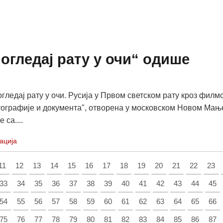
огледај рату у очи“ одише
гледај рату у очи. Русија у Првом светском рату кроз филм
тографије и документа", отворена у московском Новом Ма
 са....
ација
11
12
13
14
15
16
17
18
19
20
21
22
23
33
34
35
36
37
38
39
40
41
42
43
44
45
54
55
56
57
58
59
60
61
62
63
64
65
66
75
76
77
78
79
80
81
82
83
84
85
86
87