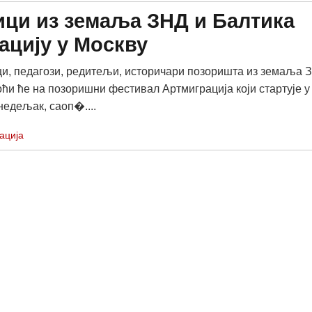
ци из земаља ЗНД и Балтика
ацију у Москву
и, педагози, редитељи, историчари позоришта из земаља 
оћи ће на позоришни фестивал Артмиграција који стартује у
недељак, саоп�....
ација