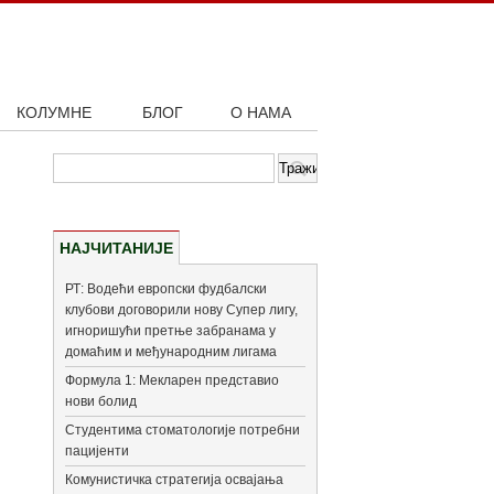
КОЛУМНЕ
БЛОГ
О НАМА
НАЈЧИТАНИЈЕ
РТ: Водећи европски фудбалски
клубови договорили нову Супер лигу,
игноришући претње забранама у
домаћим и међународним лигама
Формула 1: Мекларен представио
нови болид
Студентима стоматологије потребни
пацијенти
Комунистичка стратегија освајања