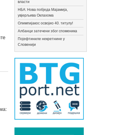
власти
НБА: Нова побједа Мајамија,
увјерљива Оклахома
Олимпијакос освојио 40. титулу!
Албанци затечени због споменика
ште
Појефтиниле некретнине у
Словенији
ма: