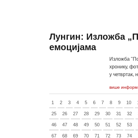
Лунгин: Изложба „П
емоцијама
Изложба "По
хронику, фо
у четвртак, не
више информ
1
2
3
4
5
6
7
8
9
10
25
26
27
28
29
30
31
32
46
47
48
49
50
51
52
53
67
68
69
70
71
72
73
74