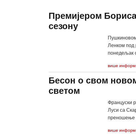
Премијером Бориса
сезону
Пушкиновом 
Ленком под 
понедељак о
више информ
Бесон о свом новом
светом
Француски р
Луси са Скар
преношење с
више информ