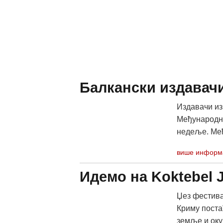
Балкански издавач
Издавачи из
Међународно
недеље. Међ
више информ
Идемо на Koktebel J
Џез фестивал
Криму поста
земље и оку