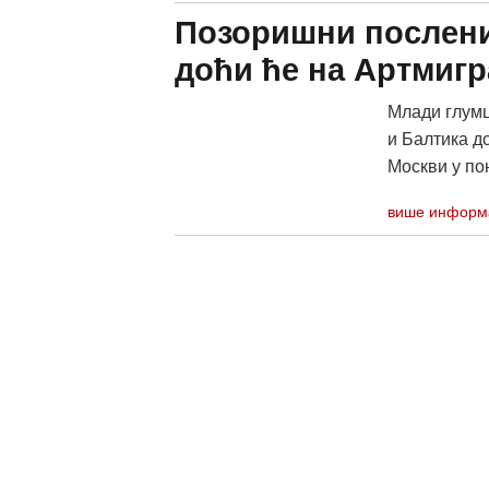
Позоришни послени
доћи ће на Артмигр
Млади глумц
и Балтика д
Москви у по
више информ