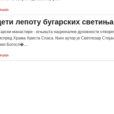
ација
ети лепоту бугарских светиња
арски манастири - огњишта националне духовности отворе
 испред Храма Христа Спаса. Њен аутор је Светлозар Стоја
шио Богосл�....
ација