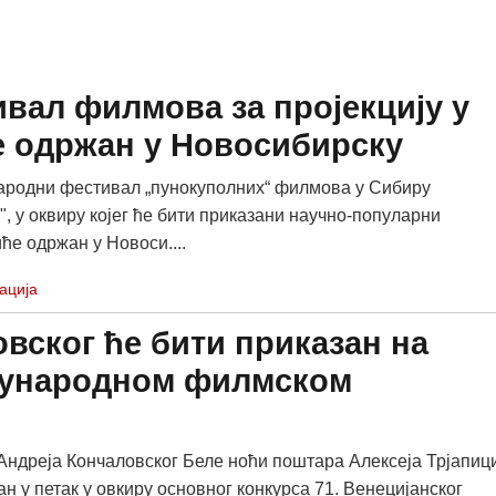
вал филмова за пројекцију у
е одржан у Новосибирску
родни фестивал „пунокуполних“ филмова у Сибиру
", у оквиру којег ће бити приказани научно-популарни
ће одржан у Новоси....
ација
вског ће бити приказан на
ђународном филмском
ндреја Кончаловског Беле ноћи поштара Алексеја Трјапиц
н у петак у овкиру основног конкурса 71. Венецијанског