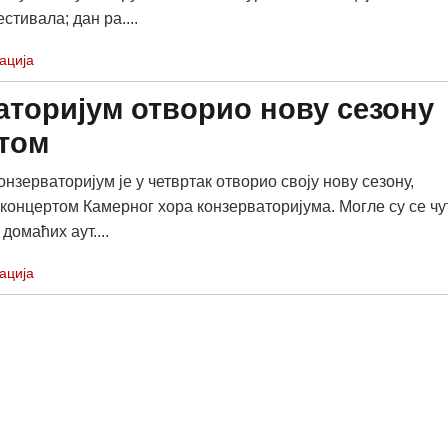
тивала; дан ра....
ација
аторијум отворио нову сезону
том
нзерваторијум је у четвртак отворио своју нову сезону,
концертом Камерног хора конзерваторијума. Могле су се чу
домаћих аут....
ација