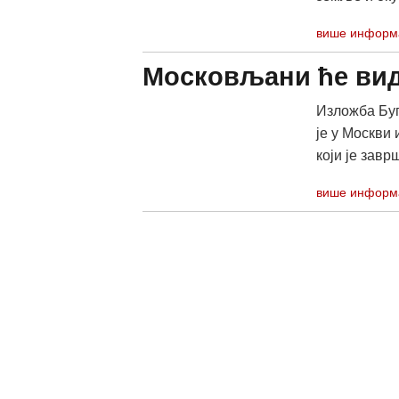
више информ
Московљани ће вид
Изложба Буг
је у Москви
који је завр
више информ