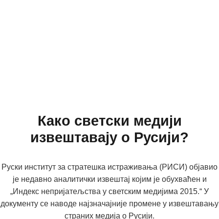
Како светски медији
извештавају о Русији?
Руски институт за стратешка истраживања (РИСИ) објавио
је недавно аналитички извештај којим је обухваћен и
„Индекс непријатељства у светским медијима 2015.“ У
документу се наводе најзначајније промене у извештавању
страних медија о Русији.