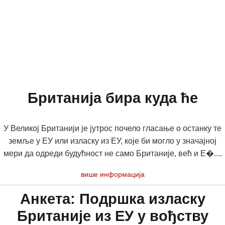
Британија бира куда ће
У Великој Британији је јутрос почело гласање о останку те
земље у ЕУ или изласку из ЕУ, које би могло у значајној
мери да одреди будућност не само Британије, већ и Е�....
више информација
Анкета: Подршка изласку
Британије из ЕУ у вођству