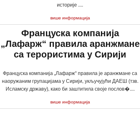
историје ....
више информација
Француска компанија
„Лафарж“ правила аранжмане
са терористима у Сирији
Француска компанија „Лафарж“ правила је аранжмане са
наоружаним групацијама у Сирији, укључујући ДАЕШ (тзв.
Исламску државу), како би заштитила своје послов�....
више информација