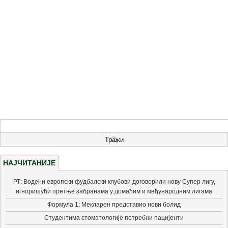
НАЈЧИТАНИЈЕ
РТ: Водећи европски фудбалски клубови договорили нову Супер лигу,
игноришући претње забранама у домаћим и међународним лигама
Формула 1: Мекларен представио нови болид
Студентима стоматологије потребни пацијенти