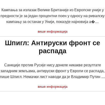
Кампања за излазак Велике Британије из Европске уније у
предности је за један процентни поен у односу на ривалску
кампању за останак у Унији, показује најновија а�....
више информација
Шпигл: Антируски фронт се
распада
Санкције против Русије нису донеле никакве резултате
западним земљама, антируски фронт у Европи се распада,
пише Шпигл. Немачки лист наводи да је Владимир Путин ....
више информација