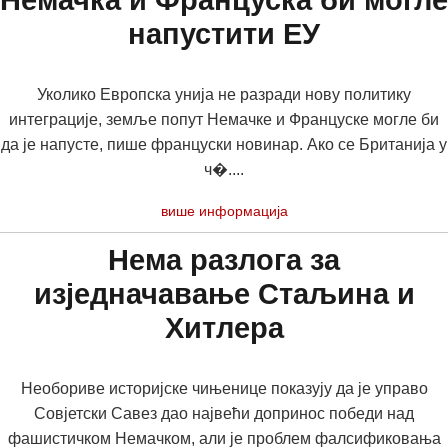
Немачка и Француска би могле
напустити ЕУ
Уколико Европска унија не разради нову политику
интеграције, земље попут Немачке и Француске могле би
да је напусте, пише француски новинар. Ако се Британија у
ч�....
више информација
Нема разлога за
изједначавање Стаљина и
Хитлера
Необориве историјске чињенице показују да је управо
Совјетски Савез дао највећи допринос победи над
фашистичком Немачком, али је проблем фалсификовања