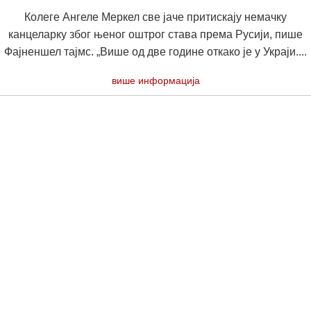
Колеге Ангеле Меркел све јаче притискају немачку
канцеларку због њеног оштрог става према Русији, пише
Фајненшел тајмс. „Више од две године откако је у Украји....
више информација