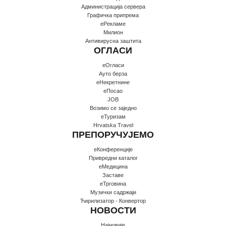
Администрација сервера
Графичка припрема
еРекламе
Милион
Антивирусна заштита
ОГЛАСИ
еОгласи
Ауто берза
еНекретнине
еПосао
JOB
Возимо се заједно
еТуризам
Hrvatska Travel
ПРЕПОРУЧУЈЕМО
еКонференције
Привредни каталог
еМедицина
Заставе
еТрговина
Музички садржаји
Ћирилизатор - Конвертор
НОВОСТИ
Најновије