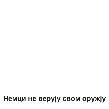
Немци не верују свом оружју