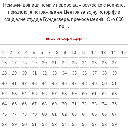
Немачки војници немају поверења у оружје које користе,
показало је истраживање Центра за војну историју и
социјалне студије Бундесвера, преносе медији. Око 800
во....
више информација
1
2
3
4
5
6
7
8
9
10
11
12
13
14
15
16
17
18
19
20
21
22
23
24
25
26
27
28
29
30
31
32
33
34
35
36
37
38
39
40
41
42
43
44
45
46
47
48
49
50
51
52
53
54
55
56
57
58
59
60
61
62
63
64
65
66
67
68
69
70
71
72
73
74
75
76
77
78
79
80
81
82
83
84
85
86
87
88
89
90
91
92
93
94
95
96
97
98
99