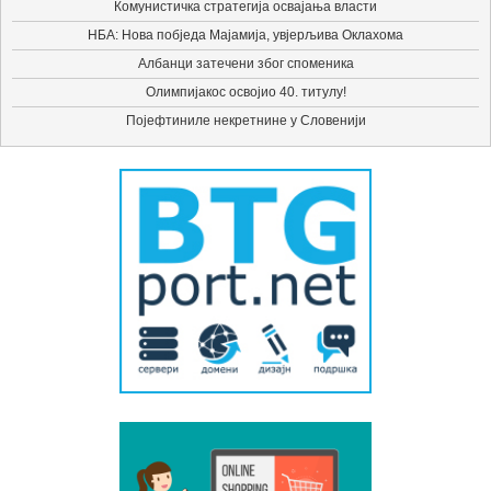
Комунистичка стратегија освајања власти
НБА: Нова побједа Мајамија, увјерљива Оклахома
Албанци затечени због споменика
Олимпијакос освојио 40. титулу!
Појефтиниле некретнине у Словенији