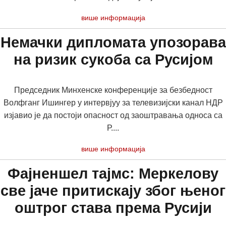
више информација
Немачки дипломата упозорава
на ризик сукоба са Русијом
Председник Минхенске конференције за безбедност
Волфганг Ишингер у интервјуу за телевизијски канал НДР
изјавио је да постоји опасност од заоштравања односа са
Р....
више информација
Фајненшел тајмс: Меркелову
све јаче притискају због њеног
оштрог става према Русији