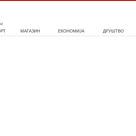
ти
РТ
МАГАЗИН
ЕКОНОМИЈА
ДРУШТВО
ал
Занимљивости
Посао
Интервју
ка
Култура
Аутомобили
ото
Наука и технологија
Некретнине
Образовање
Шоу бизнис