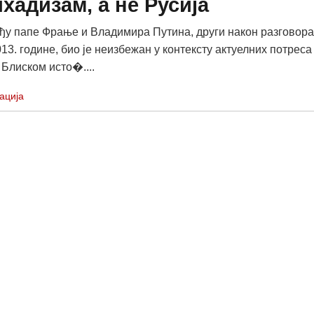
хадизам, а не Русија
ђу папе Фрање и Владимира Путина, други након разговора
3. године, био је неизбежан у контексту актуелних потреса
 Блиском исто�....
ација