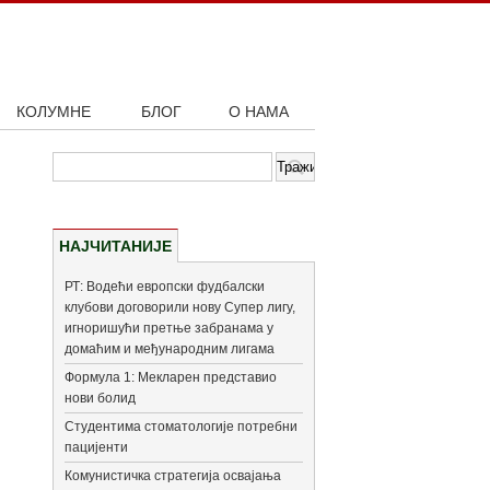
КОЛУМНЕ
БЛОГ
О НАМА
НАЈЧИТАНИЈЕ
РТ: Водећи европски фудбалски
клубови договорили нову Супер лигу,
игноришући претње забранама у
домаћим и међународним лигама
Формула 1: Мекларен представио
нови болид
Студентима стоматологије потребни
пацијенти
Комунистичка стратегија освајања