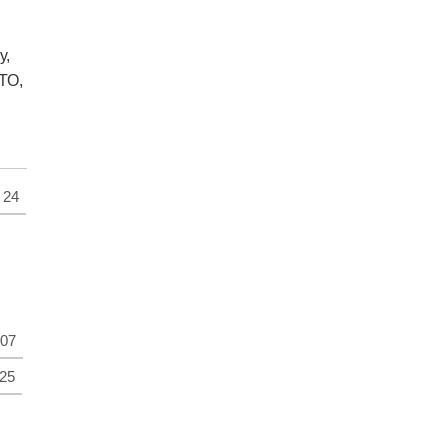
у,
ТО,
24
07
25