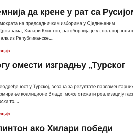
мнија да крене у рат са Русијо
мократа на председничким изборима у Сједињеним
ржавама, Хилари Клинтон, ратоборнија је у спољној полит
ала из Републиканске....
ација
огу омести изградњу „Турског
еодређеност у Турској, везана за резултате парламентарни
рмирање коалиционе Владе, може отежати реализацију гас
ски то....
ација
линтон ако Хилари победи