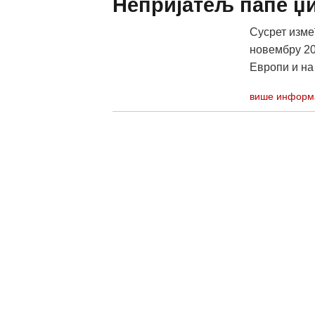
Непријатељ папе џи
Сусрет изме
новембру 201
Европи и на
више информ