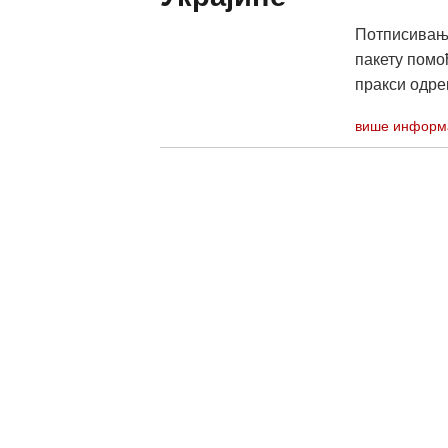
Потписивањ
пакету помо
пракси одрек
више информ