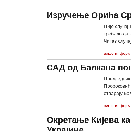
Изручење Орића Ср
Није случајн
требало да в
Читав случај
више информ
САД од Балкана по
Председник 
Пророковић 
отварају Бал
више информ
Окретање Кијева ка
Украјине