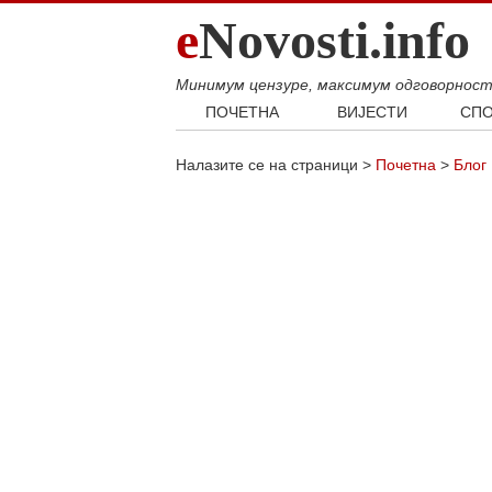
e
Novosti.info
Минимум цензуре, максимум одговорнос
ПОЧЕТНА
ВИЈЕСТИ
СПО
Свијет
Фудб
Налазите се на страници >
Почетна
>
Блог
Балкан
Кошар
Србија
Аутом
Република Српска
Хроника