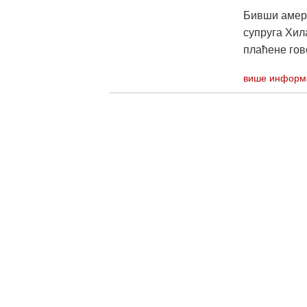
Бивши амери
супруга Хил
плаћене гово
више информ