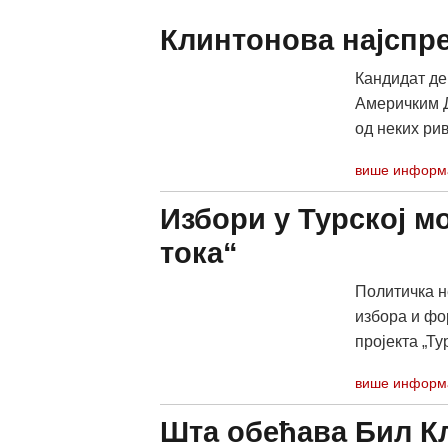
Клинтонова најспре
Кандидат де
Америчким Д
од неких рив
више информ
Избори у Турској м
тока“
Политичка н
избора и фо
пројекта „Тур
више информ
Шта обећава Бил К