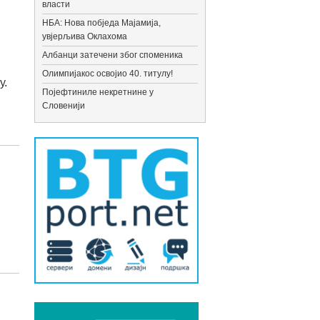
власти
НБА: Нова побједа Мајамија,
увјерљива Оклахома
Албанци затечени због споменика
Олимпијакос освојио 40. титулу!
у.
Појефтиниле некретнине у
Словенији