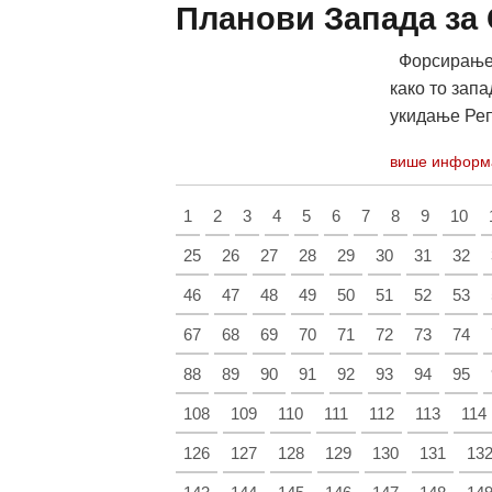
Планови Запада за 
Форсирање п
како то зап
укидање Реп
више информ
1
2
3
4
5
6
7
8
9
10
25
26
27
28
29
30
31
32
46
47
48
49
50
51
52
53
67
68
69
70
71
72
73
74
88
89
90
91
92
93
94
95
108
109
110
111
112
113
114
126
127
128
129
130
131
13