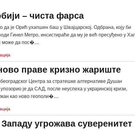
бији – чиста фарса
о да је Орић ухапшен баш у Швајцарској. Одбрана, коју би
оди Гинел Метро, инсистираће да му је већ пресуђено у Хаг
 може да пос�....
ација
ново праве кризно жариште
београдског Центра за стратешке алтернативе Душан
упозорио је да САД, после неуспеха у украјинској кризи,
кан као ново геополи�....
ација
 Западу угрожава суверенитет