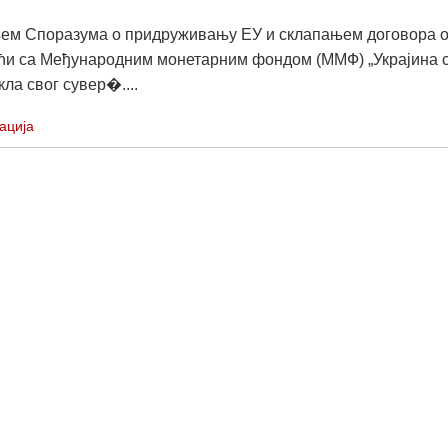
ем Споразума о придруживању ЕУ и склапањем договора 
ћи са Међународним монетарним фондом (ММФ) „Украјина с
ла свог сувер�....
ација