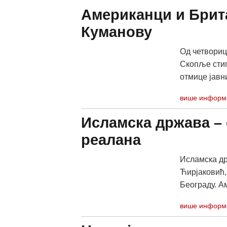
Американци и Брит
Куманову
Од четворице
Скопље стиг
отмице јавни
више информ
Исламска држава – 
реалана
Исламска др
Ћирјаковић,
Београду. Ам
више информ