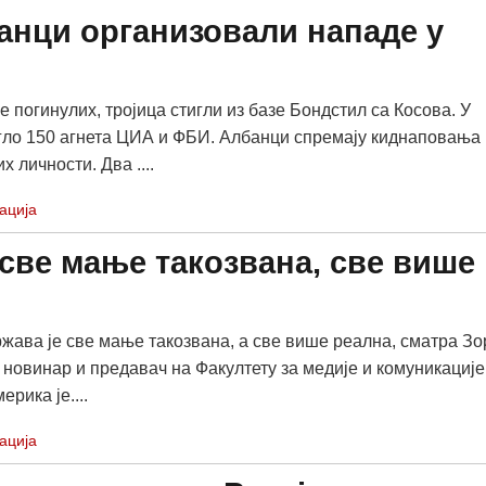
анци организовали нападе у
 погинулих, тројица стигли из базе Бондстил са Косова. У
ло 150 агнета ЦИА и ФБИ. Албанци спремају киднаповања 
х личности. Два ....
ација
све мање такозвана, све више
жава је све мање такозвана, а све више реална, сматра Зо
 новинар и предавач на Факултету за медије и комуникације
ерика је....
ација