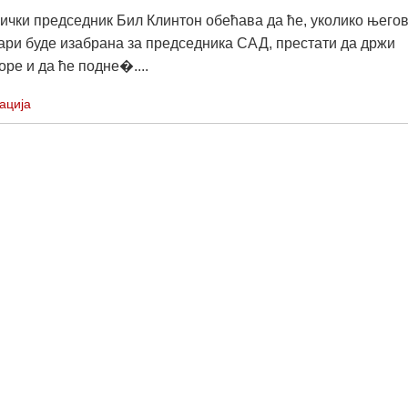
чки председник Бил Клинтон обећава да ће, уколико њего
ари буде изабрана за председника САД, престати да држи
ре и да ће подне�....
ација