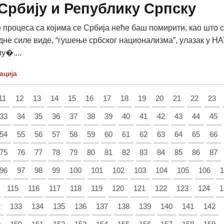
Србију и Републику Српску
роцеса са којима се Србија неће баш помирити, као што с
адне силе виде, “гушење србског национализма”, улазак у НА
у�....
ација
11
12
13
14
15
16
17
18
19
20
21
22
23
33
34
35
36
37
38
39
40
41
42
43
44
45
54
55
56
57
58
59
60
61
62
63
64
65
66
75
76
77
78
79
80
81
82
83
84
85
86
87
96
97
98
99
100
101
102
103
104
105
106
1
115
116
117
118
119
120
121
122
123
124
1
2
133
134
135
136
137
138
139
140
141
142