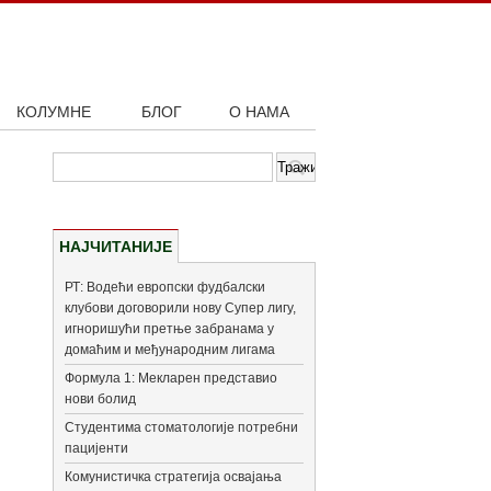
КОЛУМНЕ
БЛОГ
О НАМА
НАЈЧИТАНИЈЕ
РТ: Водећи европски фудбалски
клубови договорили нову Супер лигу,
игноришући претње забранама у
домаћим и међународним лигама
Формула 1: Мекларен представио
нови болид
Студентима стоматологије потребни
пацијенти
Комунистичка стратегија освајања