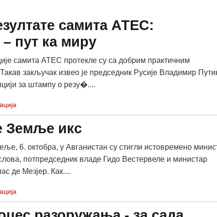
зултате самита АТЕС:
– пут ка миру
је самита АТЕС протекле су са добрим практичним
 Такав закључак извео је председник Русије Владимир Пути
цији за штампу о резу�....
ација
е Земље икс
ље, 6. октобра, у Авганистан су стигли истовремено минис
лова, потпредседник владе Гидо Вестервеле и министар
с де Мезјер. Как....
ација
оцес разоружања - за сада