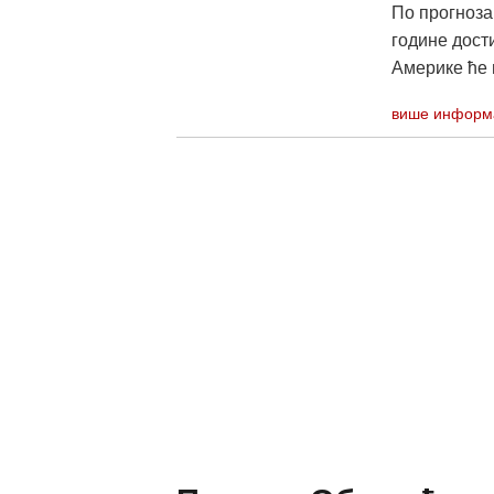
По прогноза
године дост
Америке ће 
више информ