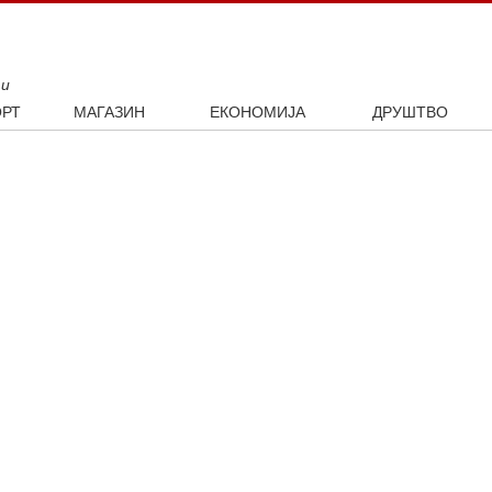
ти
РТ
МАГАЗИН
ЕКОНОМИЈА
ДРУШТВО
ал
Занимљивости
Посао
Интервју
ка
Култура
Аутомобили
ото
Наука и технологија
Некретнине
Образовање
Шоу бизнис