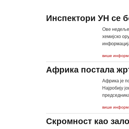
Инспектори УН се б
Ове недеље 
хемијско ор
информација
више информ
Африка постала жр
Африка је п
Најробију јо
председника
више информ
Скромност као зало