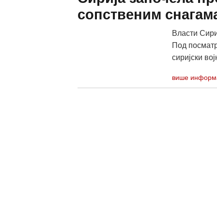
сопственим снагам
Власти Сири
Под посматр
сиријски вој
више информ