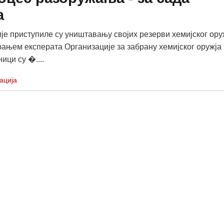
а
је приступиле су уништавању својих резерви хемијског ору
ањем експерата Организације за забрану хемијског оружја
ници су �....
ација