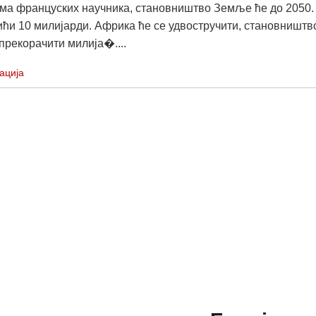
ма француских научника, становништво Земље ће до 2050.
ићи 10 милијарди. Африка ће се удвостручити, становништв
прекорачити милија�....
ација