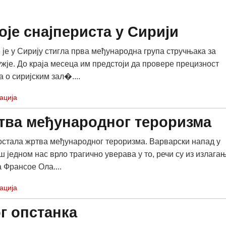
оје снајпериста у Сирији
је у Сирију стигла прва међународна група стручњака за
ужје. До краја месеца им предстоји да провере прецизност
 о сиријским зал�....
ација
тва међународног тероризма
остала жртва међународног тероризма. Варварски напад у
ш једном нас врло трагично уверава у то, речи су из излага
 Франсое Ола....
ација
г опстанка