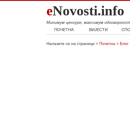
e
Novosti.info
Минимум цензуре, максимум одговорнос
ПОЧЕТНА
ВИЈЕСТИ
СПО
Свијет
Фудб
Налазите се на страници >
Почетна
>
Блог
Балкан
Кошар
Србија
Аутом
Република Српска
Хроника