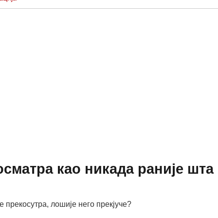
сматра као никада раније шта
е прекосутра, лошије него прекјуче?