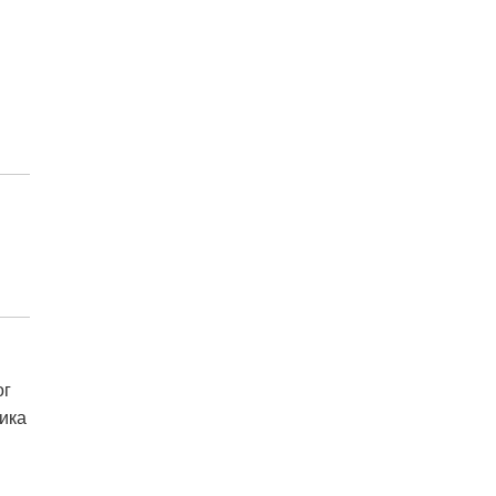
ог
ика