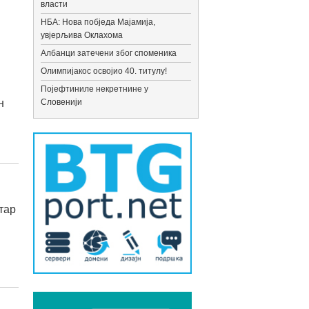
власти
НБА: Нова побједа Мајамија,
увјерљива Оклахома
Албанци затечени због споменика
Олимпијакос освојио 40. титулу!
Појефтиниле некретнине у
н
Словенији
тар