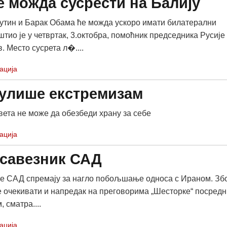
е можда сусрести на Балију
тин и Барак Обама ће можда ускоро имати билатерални
штио је у четвртак, 3.октобра, помоћник председника Русије
. Место сусрета л�....
ација
мулише екстремизам
вета не може да обезбеди храну за себе
ација
 савезник САД
се САД спремају за нагло побољшање односа с Ираном. Зб
е очекивати и напредак на преговорима „Шесторке“ посредн
 сматра....
ација