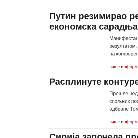
Путин резимирао ре
економска сарадња 
Манифестаци
резултатом.
на конферен
више информ
Расплинуте контур
Прошле неде
спољних пос
одбране Тома
више информ
Сирија започела пр