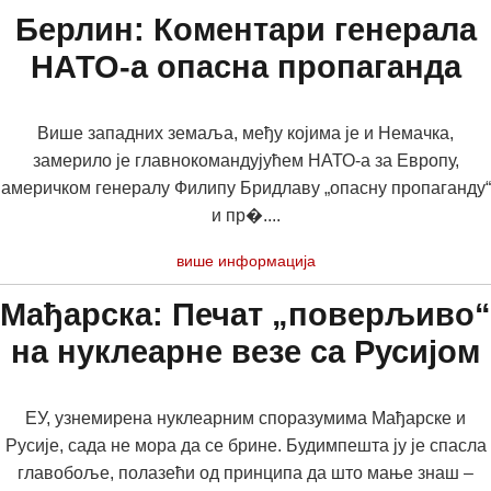
Берлин: Коментари генерала
НАТО-a опасна пропаганда
Више западних земаља, међу којима је и Немачка,
замерило је главнокомандујућем НАТО-а за Европу,
америчком генералу Филипу Бридлаву „опасну пропаганду“
и пр�....
више информација
Мађарска: Печат „поверљиво“
на нуклеарне везе са Русијом
ЕУ, узнемирена нуклеарним споразумима Мађарске и
Русије, сада не мора да се брине. Будимпешта ју је спасла
главобоље, полазећи од принципа да што мање знаш –