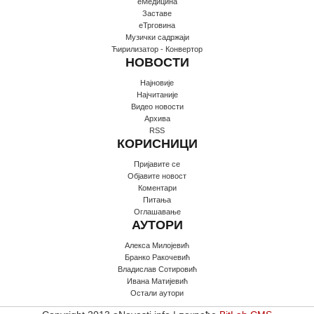
еМедицина
Заставе
еТрговина
Музички садржаји
Ћирилизатор - Конвертор
НОВОСТИ
Најновије
Најчитаније
Видео новости
Архива
RSS
КОРИСНИЦИ
Пријавите се
Oбјавите новост
Коментари
Питања
Оглашавање
АУТОРИ
Алекса Милојевић
Бранко Ракочевић
Владислав Сотировић
Ивана Матијевић
Остали аутори