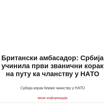
Британски амбасадор: Србија
учинила први званични корак
на путу ка чланству у НАТО
Србија корак ближе чканству у НАТО
више информација