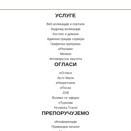
УСЛУГЕ
Веб апликације и портали
Андроид апликације
Хостинг и домени
Администрација сервера
Графичка припрема
еРекламе
Милион
Антивирусна заштита
ОГЛАСИ
еОгласи
Ауто берза
еНекретнине
еПосао
JOB
Возимо се заједно
еТуризам
Hrvatska Travel
ПРЕПОРУЧУЈЕМО
еКонференције
Привредни каталог