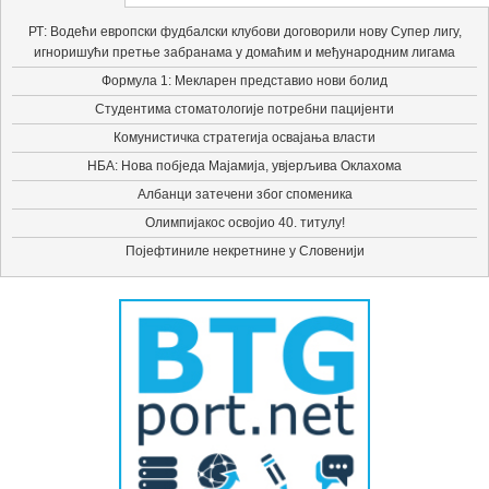
РТ: Водећи европски фудбалски клубови договорили нову Супер лигу,
игноришући претње забранама у домаћим и међународним лигама
Формула 1: Мекларен представио нови болид
Студентима стоматологије потребни пацијенти
Комунистичка стратегија освајања власти
НБА: Нова побједа Мајамија, увјерљива Оклахома
Албанци затечени због споменика
Олимпијакос освојио 40. титулу!
Појефтиниле некретнине у Словенији