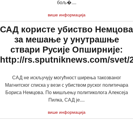
бољ�....
више информација
САД користе убиство Немцова
за мешање у унутрашње
ствари Русије Опширније:
http://rs.sputniknews.com/sve
САД не искључују могућност ширења такозваног
Магнитског списка у вези с убиством руског политичара
Бориса Немцова. По мишљењу политиколога Алексеја
Пилка, САД је....
више информација