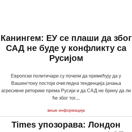
Канингем: ЕУ се плаши да због
САД не буде у конфликту са
Русијом
Европски политичари су почели да примећују да у
Вашингтону постоји очигледна тенденција јачања
агресивне реторике према Русији и да САД не брину да ли
ће због тог....
више информација
Times упозорава: Лондон