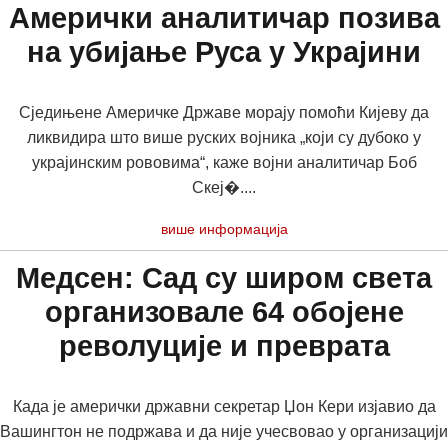
Амерички аналитичар позива
на убијање Руса у Украјини
Сједињене Америчке Државе морају помоћи Кијеву да
ликвидира што више руских војника „који су дубоко у
украјинским рововима“, каже војни аналитичар Боб
Скеј�....
више информација
Медсен: Сад су широм света
организовале 64 обојене
револуције и преврата
Када је амерички државни секретар Џон Кери изјавио да
Вашингтон не подржава и да није учесвовао у организацији