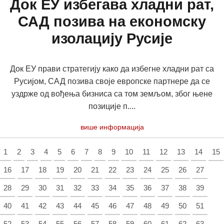
Док ЕУ избегава хладни рат,
САД позива на економску
изолацију Русије
Док ЕУ прави стратегију како да избегне хладни рат са
Русијом, САД позива своје европске партнере да се
уздрже од вођења бизниса са том земљом, због њене
позиције п....
више информација
1
2
3
4
5
6
7
8
9
10
11
12
13
14
15
16
17
18
19
20
21
22
23
24
25
26
27
28
29
30
31
32
33
34
35
36
37
38
39
40
41
42
43
44
45
46
47
48
49
50
51
52
53
54
55
56
57
58
59
60
61
62
63