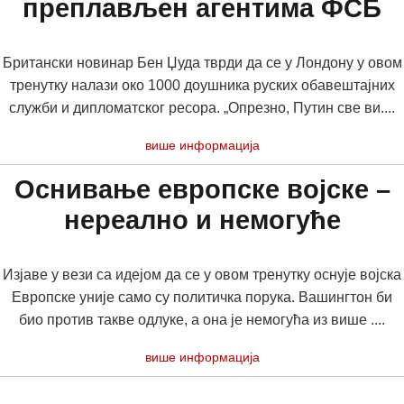
преплављен агентима ФСБ
Британски новинар Бен Џуда тврди да се у Лондону у овом
тренутку налази око 1000 доушника руских обавештајних
служби и дипломатског ресора. „Опрезно, Путин све ви....
више информација
Оснивање европске војске –
нереално и немогуће
Изјаве у вези са идејом да се у овом тренутку оснује војска
Европске уније само су политичка порука. Вашингтон би
био против такве одлуке, а она је немогућа из више ....
више информација