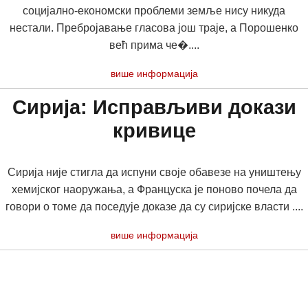
социјално-економски проблеми земље нису никуда
нестали. Пребројавање гласова још траје, а Порошенко
већ прима че�....
више информација
Сирија: Исправљиви докази
кривице
Сирија није стигла да испуни своје обавезе на уништењу
хемијског наоружања, а Француска је поново почела да
говори о томе да поседује доказе да су сиријске власти ....
више информација