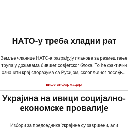
НАТО-у треба хладни рат
Земље чланице НАТО-а разрађују планове за размештање
трупа у државама бившег совјетског блока. То ће фактички
означити крај споразума са Русијом, склопљеног посл�....
више информација
Украјина на ивици социјално-
економске провалије
Избори за предcедника Украјине су завршени, али