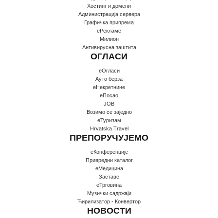
Хостинг и домени
Администрација сервера
Графичка припрема
еРекламе
Милион
Антивирусна заштита
ОГЛАСИ
еОгласи
Ауто берза
еНекретнине
еПосао
JOB
Возимо се заједно
еТуризам
Hrvatska Travel
ПРЕПОРУЧУЈЕМО
еКонференције
Привредни каталог
еМедицина
Заставе
еТрговина
Музички садржаји
Ћирилизатор - Конвертор
НОВОСТИ