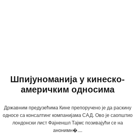
Шпијуноманија у кинеско-
америчким односима
Државним предузећима Кине препоручено је да раскину
односе са консалтинг компанијама САД. Ово је саопштио
лондонски лист Фајненшл Тајмс позивајући се на
анонимн�....