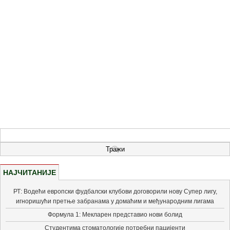
НАЈЧИТАНИЈЕ
РТ: Водећи европски фудбалски клубови договорили нову Супер лигу,
игноришући претње забранама у домаћим и међународним лигама
Формула 1: Мекларен представио нови болид
Студентима стоматологије потребни пацијенти