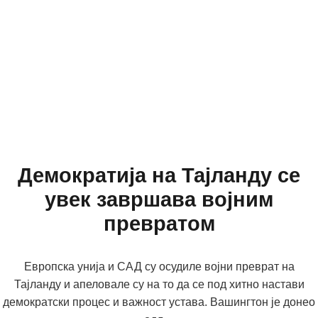
Демократија на Тајланду се
увек завршава војним
превратом
Европска унија и САД су осудиле војни преврат на
Тајланду и апеловале су на то да се под хитно настави
демократски процес и важност устава. Вашингтон је донео