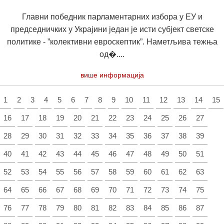
Главни победник парламентарних избора у ЕУ и
председничких у Украјини један је исти субјект светске
политике - ”колективни евроскептик”. Наметљива тежња
од�....
више информација
1
2
3
4
5
6
7
8
9
10
11
12
13
14
15
16
17
18
19
20
21
22
23
24
25
26
27
28
29
30
31
32
33
34
35
36
37
38
39
40
41
42
43
44
45
46
47
48
49
50
51
52
53
54
55
56
57
58
59
60
61
62
63
64
65
66
67
68
69
70
71
72
73
74
75
76
77
78
79
80
81
82
83
84
85
86
87