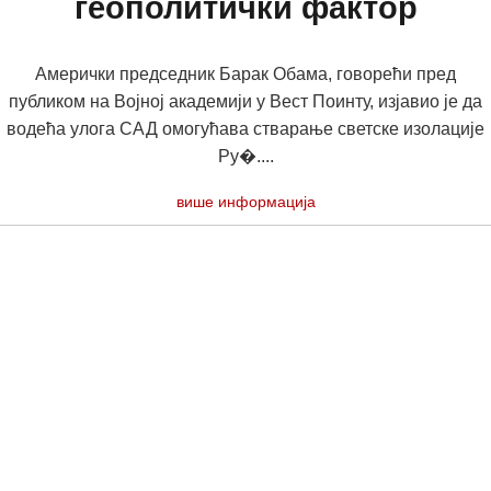
геополитички фактор
Амерички председник Барак Обама, говорећи пред
публиком на Војној академији у Вест Поинту, изјавио је да
водећа улога САД омогућава стварање светске изолације
Ру�....
више информација