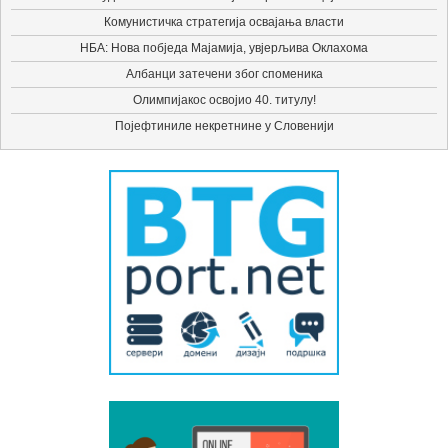
Комунистичка стратегија освајања власти
НБА: Нова побједа Мајамија, увјерљива Оклахома
Албанци затечени због споменика
Олимпијакос освојио 40. титулу!
Појефтиниле некретнине у Словенији