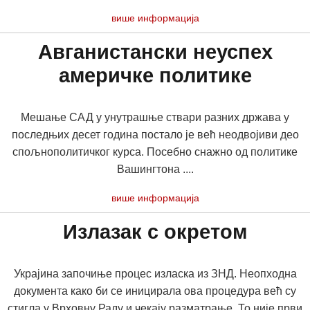
више информација
Авганистански неуспех
америчке политике
Мешање САД у унутрашње ствари разних држава у
последњих десет година постало је већ неодвојиви део
спољнополитичког курса. Посебно снажно од политике
Вашингтона ....
више информација
Излазак с окретом
Украјина започиње процес изласка из ЗНД. Неопходна
документа како би се иницирала ова процедура већ су
стигла у Врховну Раду и чекају разматрање. То није први