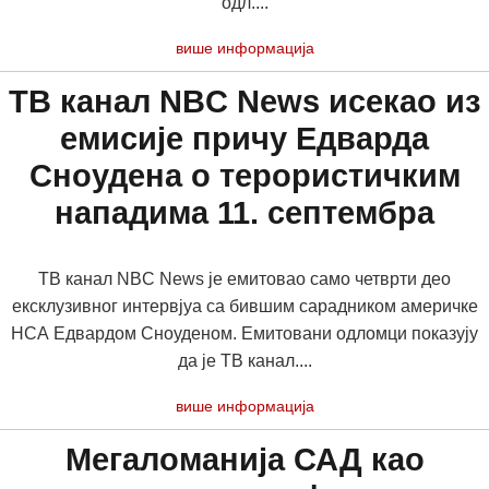
одл....
више информација
ТВ канал NBC News исекао из
емисије причу Едварда
Сноудена о терористичким
нападима 11. септембра
ТВ канал NBC News је емитовао само четврти део
ексклузивног интервјуа са бившим сарадником америчке
НСА Едвардом Сноуденом. Емитовани одломци показују
да је ТВ канал....
више информација
Мегаломанија САД као