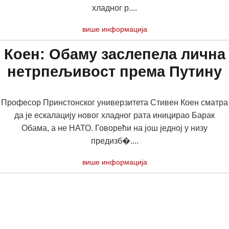
хладног р....
више информација
Коен: Обаму заслепела лична
нетрпељивост према Путину
Професор Принстонског универзитета Стивен Коен сматра
да је ескалацију новог хладног рата иницирао Барак
Обама, а не НАТО. Говорећи на још једној у низу
предизб�....
више информација