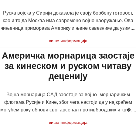
Руска војска у Сирији доказала је своју борбену готовост,
као и то да Москва има савремено војно наоружање. Ова
чињеница приморава Америку и њене савезнике да узим....
више информација
Америчка морнарица заостаје
за кинеском и руском читаву
деценију
Војна морнарица САД заостаје за војно–морнаричким
флотама Русије и Кине, због чега настоји да у најкраћем
могућем року обнови свој арсенал противбродских и кр�....
више информација