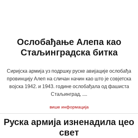
Ослобађање Алепа као
Стаљинградска битка
Сиријска армија уз подршку руске авијације ослобађа
провинцију Алеп на сличан начин као што је совјетска
војска 1942. и 1943. године ослобађала од фашиста
Стаљинград, ....
више информација
Руска армија изненадила цео
свет