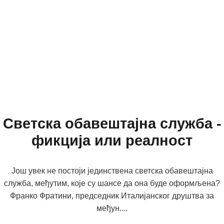
Светска обавештајна служба -
фикција или реалност
Још увек не постоји јединствена светска обавештајна
служба, међутим, које су шансе да она буде оформљена?
Франко Фратини, председник Италијанског друштва за
међун....