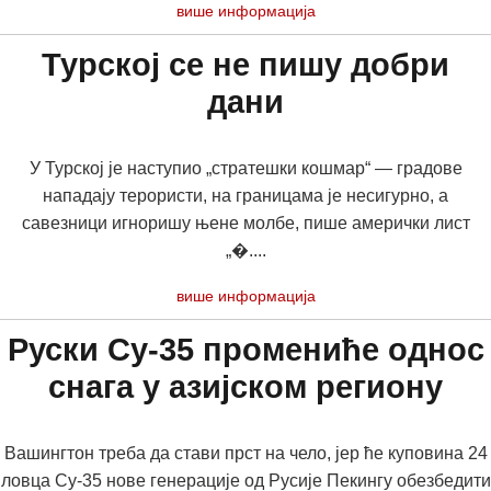
више информација
Турској се не пишу добри
дани
У Турској је наступио „стратешки кошмар“ — градове
нападају терористи, на границама је несигурно, а
савезници игноришу њене молбе, пише амерички лист
„�....
више информација
Руски Су-35 промениће однос
снага у азијском региону
Вашингтон треба да стави прст на чело, јер ће куповина 24
ловца Су-35 нове генерације од Русије Пекингу обезбедити