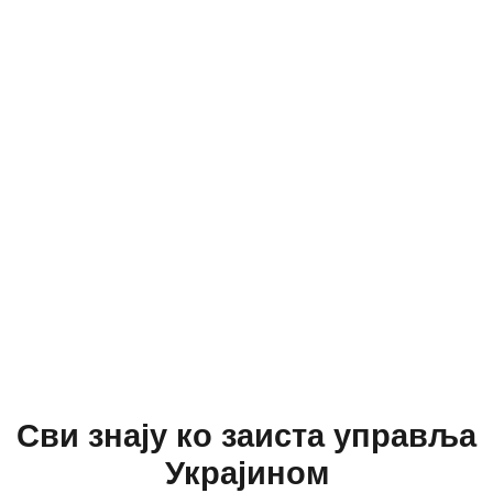
Сви знају ко заиста управља
Украјином