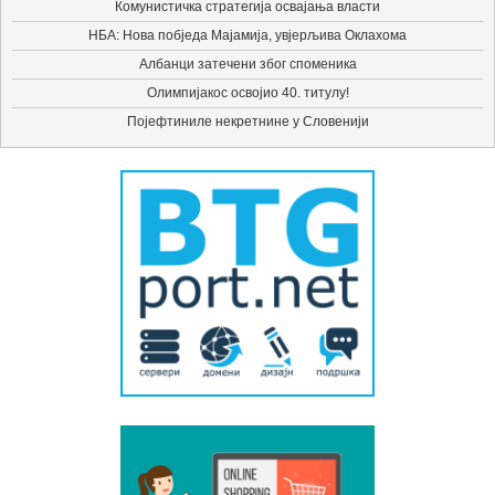
Комунистичка стратегија освајања власти
НБА: Нова побједа Мајамија, увјерљива Оклахома
Албанци затечени због споменика
Олимпијакос освојио 40. титулу!
Појефтиниле некретнине у Словенији