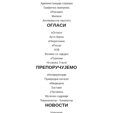
Администрација сервера
Графичка припрема
еРекламе
Милион
Антивирусна заштита
ОГЛАСИ
еОгласи
Ауто берза
еНекретнине
еПосао
JOB
Возимо се заједно
еТуризам
Hrvatska Travel
ПРЕПОРУЧУЈЕМО
еКонференције
Привредни каталог
еМедицина
Заставе
еТрговина
Музички садржаји
Ћирилизатор - Конвертор
НОВОСТИ
Најновије