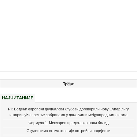
НАЈЧИТАНИЈЕ
РТ: Водећи европски фудбалски клубови договорили нову Супер лигу,
игноришући претње забранама у домаћим и међународним лигама
Формула 1: Мекларен представио нови болид
Студентима стоматологије потребни пацијенти