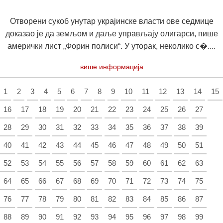
Отворени сукоб унутар украјинске власти ове седмице
доказао је да земљом и даље управљају олигарси, пише
амерички лист „Форин полиси“. У уторак, неколико с�....
више информација
1
2
3
4
5
6
7
8
9
10
11
12
13
14
15
16
17
18
19
20
21
22
23
24
25
26
27
28
29
30
31
32
33
34
35
36
37
38
39
40
41
42
43
44
45
46
47
48
49
50
51
52
53
54
55
56
57
58
59
60
61
62
63
64
65
66
67
68
69
70
71
72
73
74
75
76
77
78
79
80
81
82
83
84
85
86
87
88
89
90
91
92
93
94
95
96
97
98
99