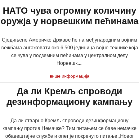
НАТО чува огромну количину
оружја у норвешким пећинама
Сједињене Америчке Државе ће на међународним војним
вежбама ангажовати око 6.500 јединица војне технике која
се чува у подземним пећинама у централном делу
Норвешк....
више информација
Да ли Кремљ спроводи
дезинформациону кампању
Да ли стварно Кремљ спроводи дезинформациону
кампању против Немачке? Tим питањем се баве немачке
обавештајне службе и опет је покренуто питање „Новог