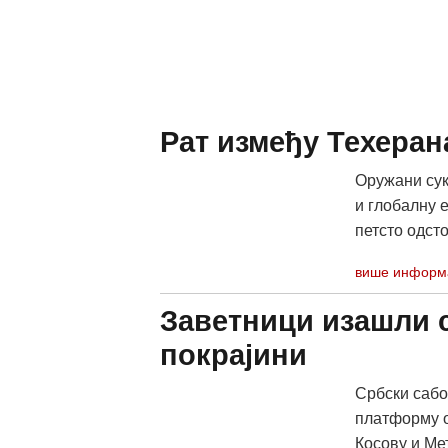
Рат између Техеран
Оружани сук
и глобалну е
петсто одсто.
више информ
Заветници изашли 
покрајини
Србски сабо
платформу о
Косову и Мет