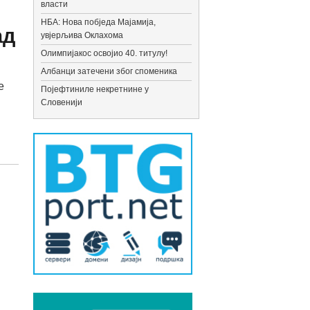
власти
НБА: Нова побједа Мајамија,
ад
увјерљива Оклахома
Олимпијакос освојио 40. титулу!
Албанци затечени због споменика
е
Појефтиниле некретнине у
Словенији