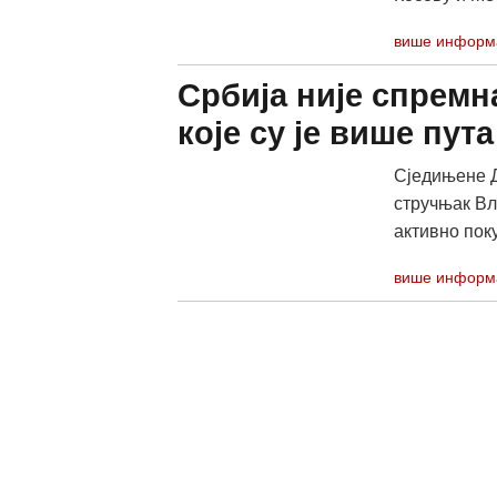
више информ
Србија није спремн
које су је више пут
Сједињене Д
стручњак Вл
активно пок
више информ