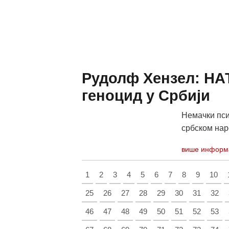
Рудолф Хензел: НА
геноцид у Србији
Немачки пси
србском нар
више информ
1
2
3
4
5
6
7
8
9
10
25
26
27
28
29
30
31
32
46
47
48
49
50
51
52
53