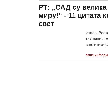
РТ: „САД су велика 
миру!“ - 11 цитата 
свет
Извор: Вост
тактични - г
аналитичари 
више информ