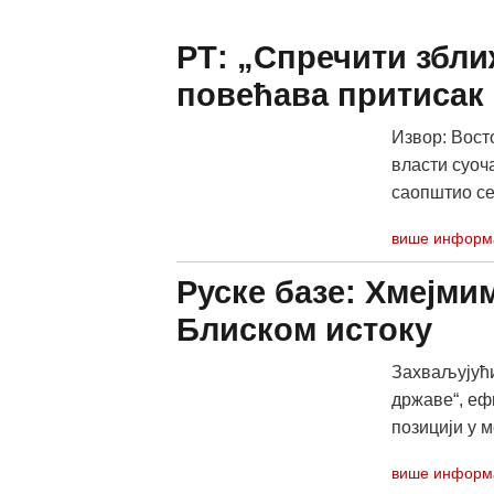
РТ: „Спречити збли
повећава притисак 
Извор: Вост
власти суоч
саопштио се
више информ
Руске базе: Хмејми
Блиском истоку
Захваљујући
државе“, еф
позицији у м
више информ