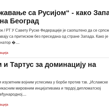
жавање са Русијом“ - како Зап
на Београд
ок / РТ У Савету Руске Федерације је саопштено да се српск
авају са притискoм без преседана од стране Запада. Како је
натор �....
ација
м и Тартус за доминацију на
 изузетним војним успесима у борби против тзв. „Исламске
икасним мировним инцијативама и тврдој дипломатској
еђународној....
ација