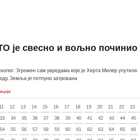
ТО је свесно и вољно починио
холог: Згрожен сам увредама које је Херта Милер упутила
оду. Земља је потпуно затрована
ација
11
12
13
14
15
16
17
18
19
20
21
22
23
33
34
35
36
37
38
39
40
41
42
43
44
45
54
55
56
57
58
59
60
61
62
63
64
65
66