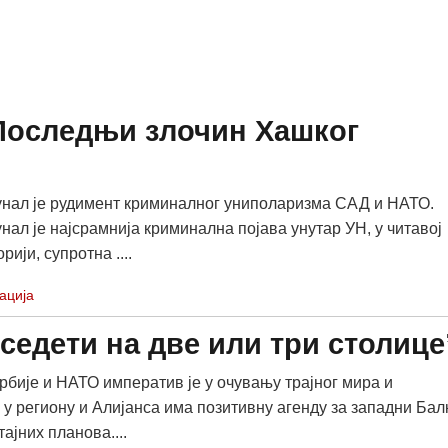
Последњи злочин Хашког
нал је рудимент криминалног униполаризма САД и НАТО.
нал је најсрамнија криминална појава унутар УН, у читавој
рији, супротна ....
ација
 седети на две или три столице
бије и НАТО императив је у очувању трајног мира и
 у региону и Алијанса има позитивну агенду за западни Бал
тајних планова....