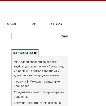
КОЛУМНЕ
БЛОГ
О НАМА
НАЈЧИТАНИЈЕ
РТ: Водећи европски фудбалски
клубови договорили нову Супер лигу,
игноришући претње забранама у
домаћим и међународним лигама
Формула 1: Мекларен представио
нови болид
Студентима стоматологије потребни
пацијенти
Комунистичка стратегија освајања