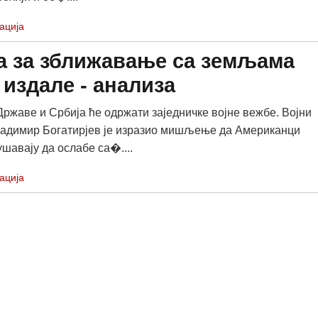
ација
а за зближавање са земљама
а издале - анализа
ржаве и Србија ће одржати заједничке војне вежбе. Војни
адимир Богатирјев је изразио мишљење да Американци
ушавају да ослабе са�....
ација