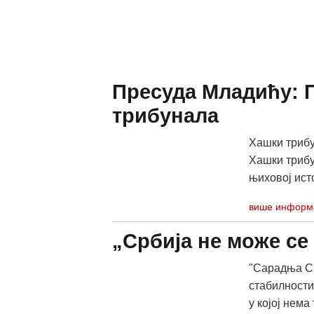
Пресуда Младићу: 
трибунала
Хашки трибу
Хашки трибу
њиховој исто
више информ
„Србија не може се
"Сарадња Ср
стабилности
у којој нема 