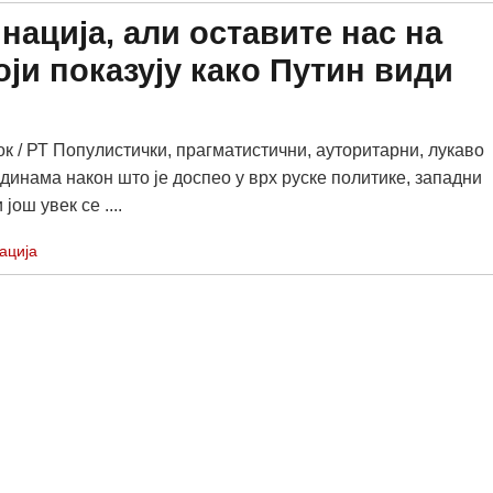
нација, али оставите нас на
који показују како Путин види
ок / РТ Популистички, прагматистични, ауторитарни, лукаво
одинама након што је доспео у врх руске политике, западни
још увек се ....
ација