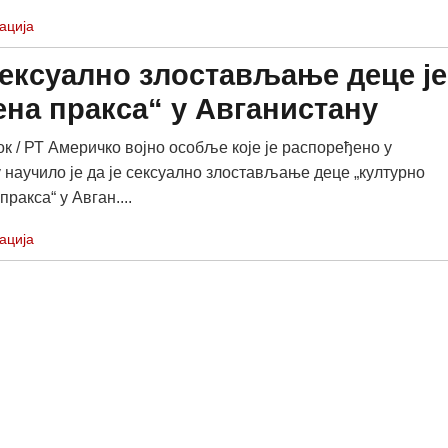
ација
сексуално злостављање деце је
на пракса“ у Авганистану
ок / РТ Америчко војно особље које је распоређено у
 научило је да је сексуално злостављање деце „културно
ракса“ у Авган....
ација