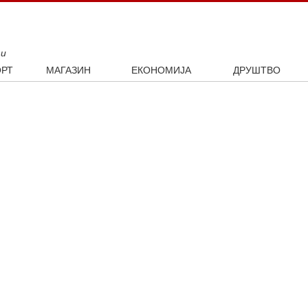
ти
РТ
МАГАЗИН
ЕКОНОМИЈА
ДРУШТВО
ал
Занимљивости
Посао
Интервју
ка
Култура
Аутомобили
ото
Наука и технологија
Некретнине
Образовање
Шоу бизнис