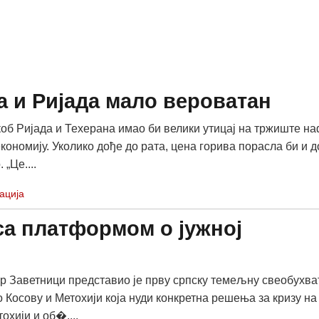
а и Ријада мало вероватан
об Ријада и Техерана имао би велики утицај на тржиште н
кономију. Уколико дође до рата, цена горива порасла би и д
 „Це....
ација
са платформом о јужној
р Заветници представио је прву српску темељну свеобухва
 Косову и Метохији која нуди конкретна решења за кризу на
охији и об�....