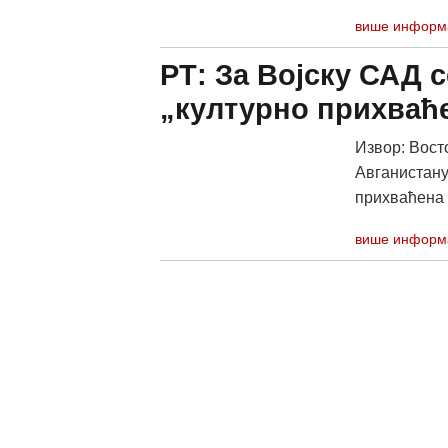
више информ
РТ: За Војску САД 
„културно прихваће
Извор: Вост
Авганистану
прихваћена п
више информ