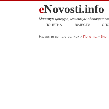
e
Novosti.info
Минимум цензуре, максимум одговорнос
ПОЧЕТНА
ВИЈЕСТИ
СПО
Свијет
Фудб
Налазите се на страници >
Почетна
>
Блог
Балкан
Кошар
Србија
Аутом
Република Српска
Хроника