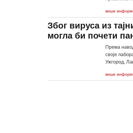
више информ
Због вируса из тај
могла би почети па
Према навод
своје лабор
Ужгород, Лав
више информ