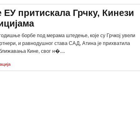
е ЕУ притискала Грчку, Кинези
ицијама
одишње борбе под мерама штедење, које су Грчкој увели
ртнери, и равнодушног става САД, Атина је прихватила
ближавања Кине, свог н�....
ација