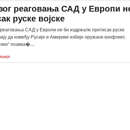
зог реаговања САД у Европи н
ак руске војске
 реаговања САД у Европи не би издржале притисак руске
чају да између Русије и Америке избије оружани конфликт,
ико“ позива�....
ација