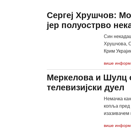
Сергеј Хрушчов: Мо
јер полуострво нек
Син некадаш
Хрушчова, Се
Крим Украјин
више информ
Меркелова и Шулц 
телевизијски дуел
Немачка кан
копља пред 
изазивачем 
више информ