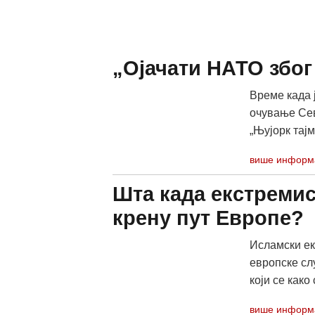
„Ојачати НАТО због 
Време када 
очување Сев
„Њујорк тајмс
више информ
Шта када екстремис
крену пут Европе?
Исламски ек
европске сл
који се како 
више информ