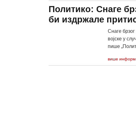
Политико: Снаге бр
би издржале притис
Снаге брзог
војске у слу
пише „Полит
више информ