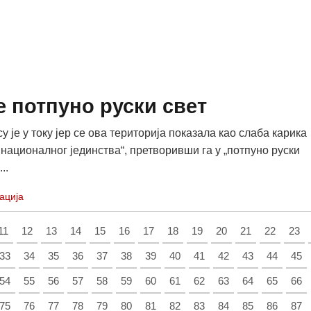
е потпуно руски свет
у је у току јер се ова територија показала као слаба карика
 националног јединства“, претворивши га у „потпуно руски
..
ација
11
12
13
14
15
16
17
18
19
20
21
22
23
33
34
35
36
37
38
39
40
41
42
43
44
45
54
55
56
57
58
59
60
61
62
63
64
65
66
75
76
77
78
79
80
81
82
83
84
85
86
87