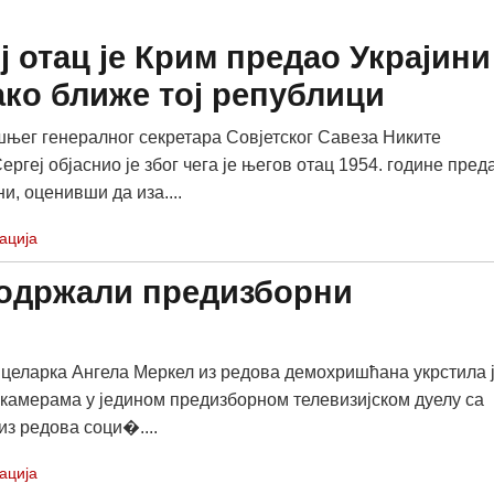
ј отац је Крим предао Украјини
ако ближе тој републици
њег генералног секретара Совјетског Савеза Никите
ргеј објаснио је због чега је његов отац 1954. године пред
и, оценивши да иза....
ација
одржали предизборни
целарка Ангела Меркел из редова демохришћана укрстила 
камерама у једином предизборном телевизијском дуелу са
из редова соци�....
ација