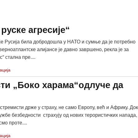
руске агресије“
је Русија била добродошла у НАТО и сумње да је потребно
ерноатлантске алијансе је давно завршено, рекла је за
“ стална пре....
ација
ти „Боко харама“одлуче да
стремисти држе у страху, не само Европу, већ и Африку. Док
ужбе безбедности страхују од нових терористичких напада,
смо проте....
ација