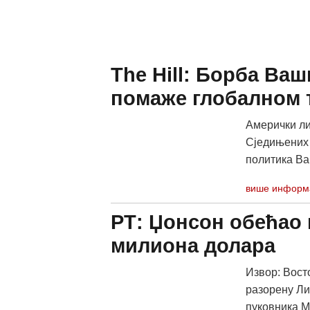
The Hill: Борба Ва
помаже глобалном 
Амерички лис
Сједињених 
политика Ва
више информ
РТ: Џонсон обећао 
милиона долара
Извор: Восто
разорену Ли
пуковника М