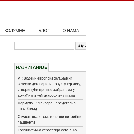
КОЛУМНЕ
БЛОГ
О НАМА
НАЈЧИТАНИЈЕ
РТ: Водећи европски фудбалски
клубови договорили нову Супер лигу,
игноришући претње забранама у
домаћим и међународним лигама
Формула 1: Мекларен представио
нови болид
Студентима стоматологије потребни
пацијенти
Комунистичка стратегија освајања