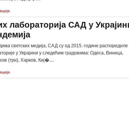
ација
них лабораторија САД у Украјин
ндемија
има светских медија, САД су од 2015. године распоредиле
аторије у Украјини у следећим градовима: Одеса, Виница,
ов (три), Харков, Киј�....
ација