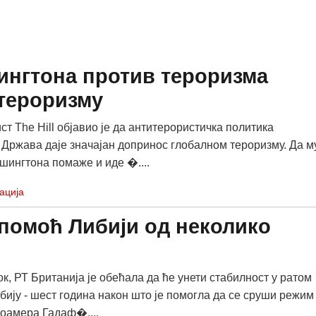
шингтона против тероризма
тероризму
т The Hill објавио је да антитерористичка политика
Држава даје значајан допринос глобалном тероризму. Да м
шингтона помаже и иде �....
ација
помоћ Либији од неколико
к, РТ Британија је обећала да ће унети стабилност у ратом
бију - шест година након што је помогла да се сруши режим
оамера Гадаф�....