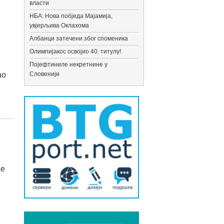
власти
НБА: Нова побједа Мајамија,
увјерљива Оклахома
Албанци затечени због споменика
Олимпијакос освојио 40. титулу!
Појефтиниле некретнине у
ао
Словенији
је