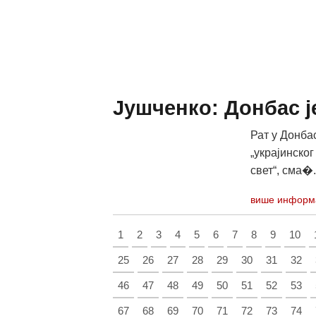
Јушченко: Донбас ј
Рат у Донбас
„украјинског
свет“, сма�..
више информ
1
2
3
4
5
6
7
8
9
10
25
26
27
28
29
30
31
32
46
47
48
49
50
51
52
53
67
68
69
70
71
72
73
74