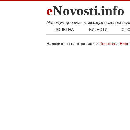
e
Novosti.info
Минимум цензуре, максимум одговорнос
ПОЧЕТНА
ВИЈЕСТИ
СПО
Свијет
Фудб
Налазите се на страници >
Почетна
>
Блог
Балкан
Кошар
Србија
Аутом
Република Српска
Хроника