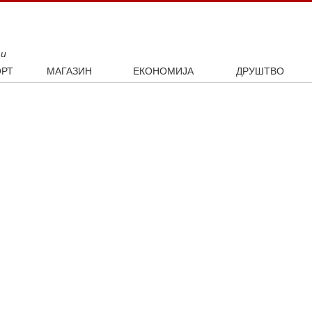
ти
РТ
МАГАЗИН
ЕКОНОМИЈА
ДРУШТВО
ал
Занимљивости
Посао
Интервју
ка
Култура
Аутомобили
ото
Наука и технологија
Некретнине
Образовање
Шоу бизнис