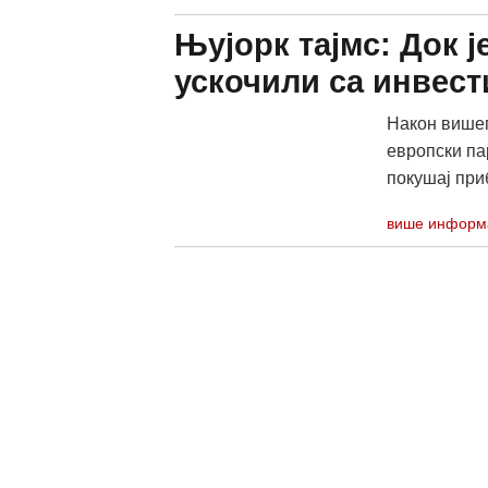
Њујорк тајмс: Док ј
ускочили са инвест
Након вишег
европски па
покушај при
више информ