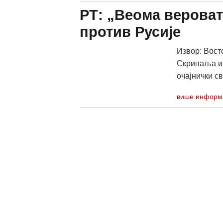
РТ: „Веома верова
против Русије
Извор: Вост
Скрипаља и 
очајнички св
више информ