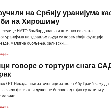
учили на Србију уранијума ка
мби на Хирошиму
оследице НАТО бомбардовања и штетних ефеката
г уранијума на здравље људи су поремећаји функције
езде, малигна обољења, заливски,....
ација
ци говоре о тортури снага СА
рак
ок / РТ Некадашњи заточеници затвора Абу Граиб кажу да
излечило физичке и душевне болове од којих су патили у
меричк....
ација