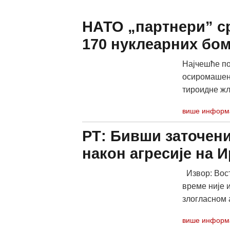
НАТО „партнери” ср
170 нуклеарних бо
Најчешће п
осиромашено
тироидне жл
више информ
РТ: Бивши заточени
након агресије на И
Извор: Вост
време није 
злогласном а
више информ