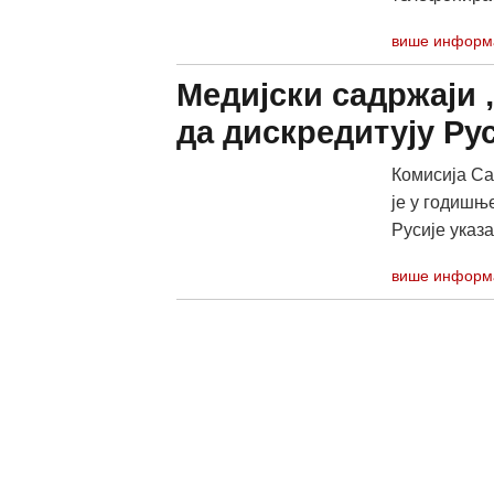
више информ
Медијски садржаји 
да дискредитују Ру
Комисија Са
је у годишњ
Русије указа
више информ