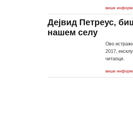
више информ
Дејвид Петреус, би
нашем селу
Ово истражи
2017, екскл
читаоци.
више информ