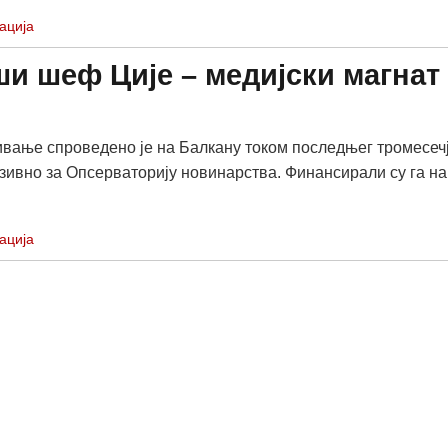
ација
ши шеф Ције – медијски магнат
вање спроведено је на Балкану током последњег тромесеч
узивно за Опсерваторију новинарства. Финансирали су га н
ација