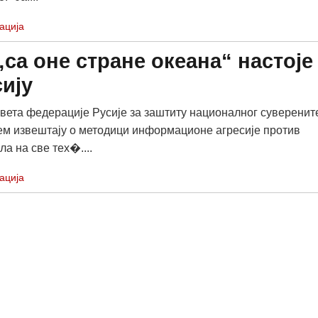
ација
„са оне стране океана“ настоје
сију
вета федерације Русије за заштиту националног суверенит
ем извештају о методици информационе агресије против
ла на све тех�....
ација