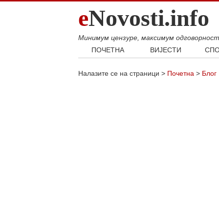
e
Novosti.info
Минимум цензуре, максимум одговорнос
ПОЧЕТНА
ВИЈЕСТИ
СПО
Свијет
Фудб
Налазите се на страници >
Почетна
>
Блог
Балкан
Кошар
Србија
Аутом
Република Српска
Хроника