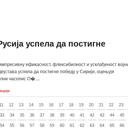
Русија успела да постигне
з импресивну ефикасност, флексибилност и усклађеност војн
дејстава успела да постигне победу у Сирији, оцењује
ни часопис О�....
ација
11
12
13
14
15
16
17
18
19
20
21
22
23
33
34
35
36
37
38
39
40
41
42
43
44
45
54
55
56
57
58
59
60
61
62
63
64
65
66