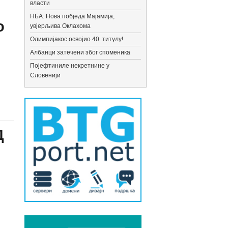
власти
НБА: Нова побједа Мајамија,
о
увјерљива Оклахома
Олимпијакос освојио 40. титулу!
Албанци затечени због споменика
Појефтиниле некретнине у
Словенији
Д