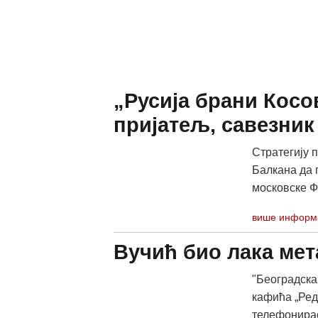
„Русија брани Косо
пријатељ, савезник
Стратегију 
Балкана да 
московске Фо
више информ
Вучић био лака ме
"Београдска 
кафића „Ред
телефонирао.