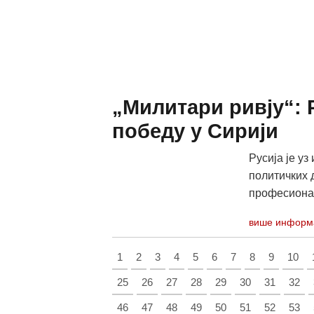
„Милитари ривју“: 
победу у Сирији
Русија је у
политичких 
професионал
више информ
1
2
3
4
5
6
7
8
9
10
25
26
27
28
29
30
31
32
46
47
48
49
50
51
52
53