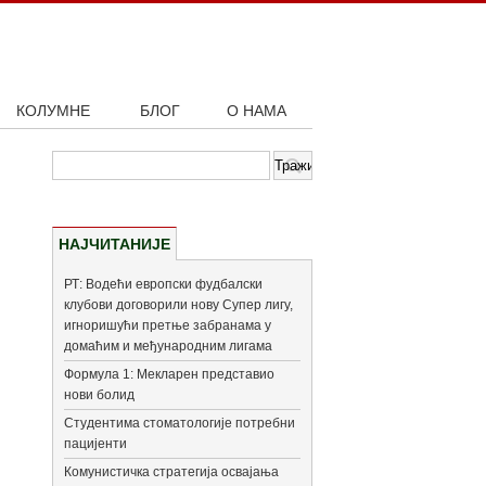
КОЛУМНЕ
БЛОГ
О НАМА
НАЈЧИТАНИЈЕ
РТ: Водећи европски фудбалски
клубови договорили нову Супер лигу,
игноришући претње забранама у
домаћим и међународним лигама
Формула 1: Мекларен представио
нови болид
Студентима стоматологије потребни
пацијенти
Комунистичка стратегија освајања