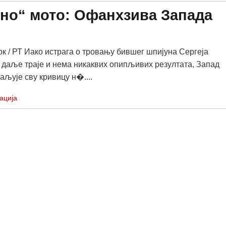
тно“ мото: Офанхзива Запада
ок / РТ Иако истрага о тровању бившег шпијуна Сергеја
даље траје и нема никаквих опипљивих резултата, Запад
аљује сву кривицу н�....
ација