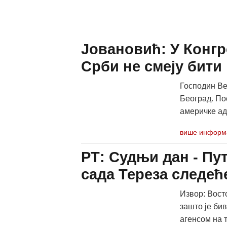
Јовановић: У Конгр
Срби не смеју бити
Господин Ве
Београд. По
америчке ад
више информ
РТ: Судњи дан - Пу
сада Тереза следећ
Извор: Восто
зашто је би
агенсом на т