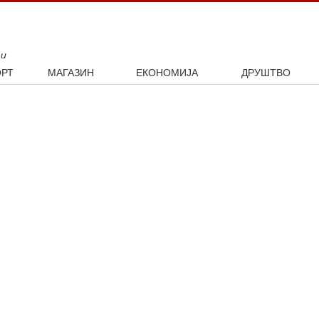
ти
РТ
МАГАЗИН
ЕКОНОМИЈА
ДРУШТВО
ал
Занимљивости
Посао
Интервју
ка
Култура
Аутомобили
ото
Наука и технологија
Некретнине
Образовање
Шоу бизнис