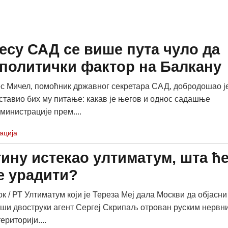
есу САД се више пута чуло да
 политички фактор на Балкану
с Мичел, помоћник државног секретара САД, добродошао је
ставио бих му питање: какав је његов и однос садашње
министрације прем....
ација
тину истекао ултиматум, шта ћ
е урадити?
к / РТ Ултиматум који је Тереза Меј дала Москви да објасни
вши двоструки агент Сергеј Скрипаљ отрован руским нервн
ериторији....