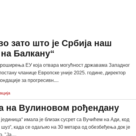
во зато што је Србија наш
 на Балкану“
проширења ЕУ која отвара могућност државама Западног
постану чланице Европске уније 2025. године, директор
ндације за прогресивн....
ација
та на Вулиновом рођендану
јединица“ имала је близак сусрет са Вучићем на Ади, код
 шуз“, када се одаљио на 30 метара од обезбеђења док је
 "Ја....