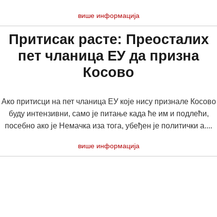
више информација
Притисак расте: Преосталих
пет чланица ЕУ да призна
Косово
Ако притисци на пет чланица ЕУ које нису признале Косово
буду интензивни, само је питање када ће им и подлећи,
посебно ако је Немачка иза тога, убеђен је политички а....
више информација