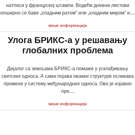
натписи у француској штампи. Водећи дневни листови
опширно се баве „хладним ратом‟ или „хладним миром‟ и....
више информација
Улога БРИКС-а у решавању
глобалних проблема
Дијалог са земљама БРИКС-а помаже у усклађивању
светских односа. А сама појава овакве структуре осликава
промене у систему међународних односа. Ово је изјавио
пре....
више информација