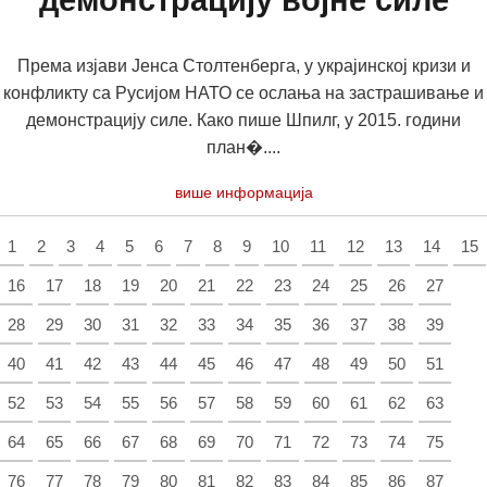
демонстрацију војне силе
Према изјави Јенса Столтенберга, у украјинској кризи и
конфликту са Русијом НАТО се ослања на застрашивање и
демонстрацију силе. Како пише Шпилг, у 2015. години
план�....
више информација
1
2
3
4
5
6
7
8
9
10
11
12
13
14
15
16
17
18
19
20
21
22
23
24
25
26
27
28
29
30
31
32
33
34
35
36
37
38
39
40
41
42
43
44
45
46
47
48
49
50
51
52
53
54
55
56
57
58
59
60
61
62
63
64
65
66
67
68
69
70
71
72
73
74
75
76
77
78
79
80
81
82
83
84
85
86
87