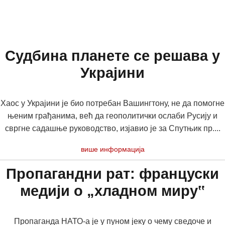
Судбина планете се решава у
Украјини
Хаос у Украјини је био потребан Вашингтону, не да помогне
њеним грађанима, већ да геополитички ослаби Русију и
свргне садашње руководство, изјавио је за Спутњик пр....
више информација
Пропагандни рат: француски
медији о „хладном миру‟
Пропаганда НАТО-а је у пуном јеку о чему сведоче и