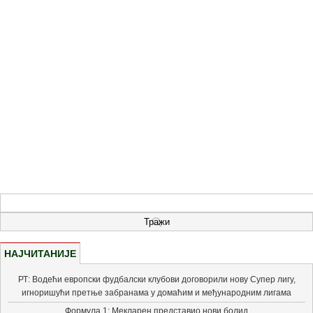
НАЈЧИТАНИЈЕ
РТ: Водећи европски фудбалски клубови договорили нову Супер лигу,
игноришући претње забранама у домаћим и међународним лигама
Формула 1: Мекларен представио нови болид