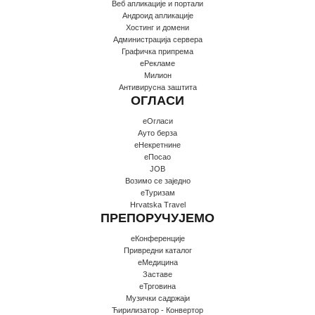
Веб апликације и портали
Андроид апликације
Хостинг и домени
Администрација сервера
Графичка припрема
еРекламе
Милион
Антивирусна заштита
ОГЛАСИ
еОгласи
Ауто берза
еНекретнине
еПосао
JOB
Возимо се заједно
еТуризам
Hrvatska Travel
ПРЕПОРУЧУЈЕМО
еКонференције
Привредни каталог
еМедицина
Заставе
еТрговина
Музички садржаји
Ћирилизатор - Конвертор