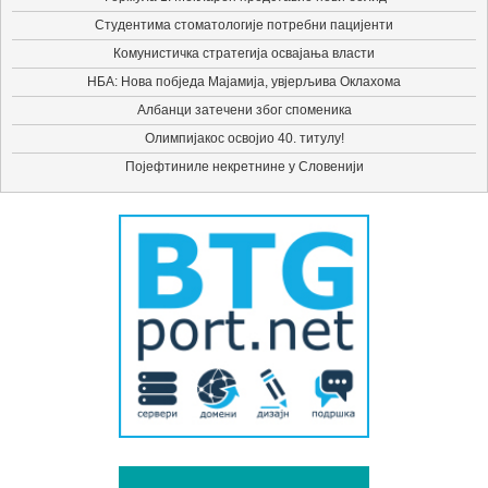
Студентима стоматологије потребни пацијенти
Комунистичка стратегија освајања власти
НБА: Нова побједа Мајамија, увјерљива Оклахома
Албанци затечени због споменика
Олимпијакос освојио 40. титулу!
Појефтиниле некретнине у Словенији