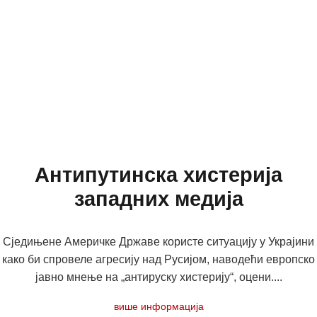
Антипутинска хистерија
западних медија
Сједињене Америчке Државе користе ситуацију у Украјини
како би спровеле агресију над Русијом, наводећи европско
јавно мнење на „антируску хистерију“, оцени....
више информација