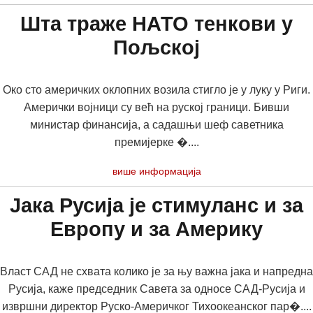
Шта траже НАТО тенкови у
Пољској
Око сто америчких оклопних возила стигло је у луку у Риги.
Амерички војници су већ на руској граници. Бивши
министар финансија, а садашњи шеф саветника
премијерке �....
више информација
Јака Русија је стимуланс и за
Европу и за Америку
Власт САД не схвата колико је за њу важна јака и напредна
Русија, каже председник Савета за односе САД-Русија и
извршни директор Руско-Америчког Тихоокеанског пар�....