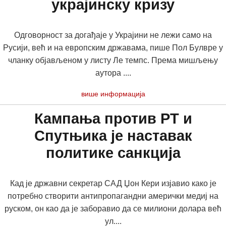
украјинску кризу
Одговорност за догађаје у Украјини не лежи само на
Русији, већ и на европским државама, пише Пол Булвре у
чланку објављеном у листу Ле темпс. Према мишљењу
аутора ....
више информација
Кампања против РТ и
Спутњика је наставак
политике санкција
Кад је државни секретар САД Џон Кери изјавио како је
потребно створити антипропагандни амерички медиј на
руском, он као да је заборавио да се милиони долара већ
ул....