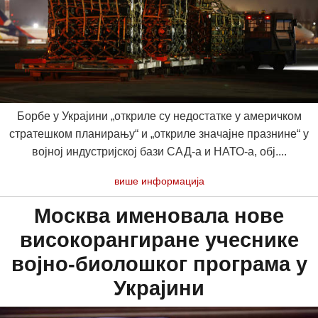
Борбе у Украјини „откриле су недостатке у америчком
стратешком планирању“ и „откриле значајне празнине“ у
војној индустријској бази САД-а и НАТО-а, обј....
више информација
Москва именовала нове
високорангиране учеснике
војно-биолошког програма у
Украјини