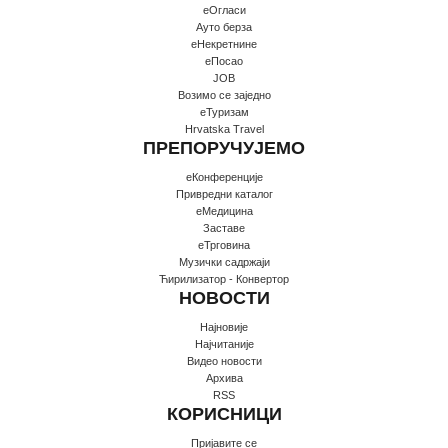
еОгласи
Ауто берза
еНекретнине
еПосао
JOB
Возимо се заједно
еТуризам
Hrvatska Travel
ПРЕПОРУЧУЈЕМО
еКонференције
Привредни каталог
еМедицина
Заставе
еТрговина
Музички садржаји
Ћирилизатор - Конвертор
НОВОСТИ
Најновије
Најчитаније
Видео новости
Архива
RSS
КОРИСНИЦИ
Пријавите се