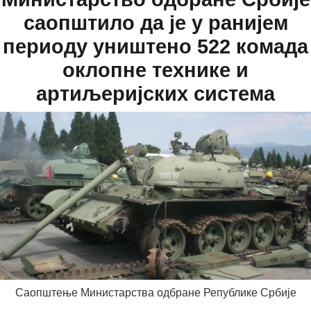
саопштило да је у ранијем
периоду уништено 522 комада
оклопне технике и
артиљеријских система
Саопштење Министарства одбране Републике Србије