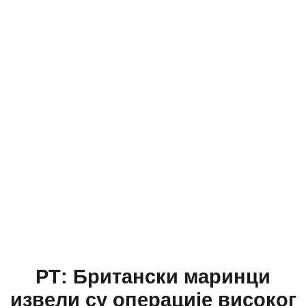
РТ: Британски маринци
извели су операције високог