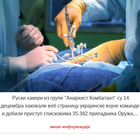
Руски хакери из групе "Анархист Комбатант" су 14.
децембра хаковали веб страницу украјинске војне команде
и добили приступ списковима 35.382 припадника Оружа....
више информација