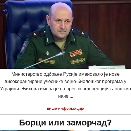
Министарство одбране Русије именовало је нове
високорангиране учеснике војно-биолошког програма у
Украјини. Њихова имена је на прес конференцији саопштио
наче....
више информација
Борци или заморчад?