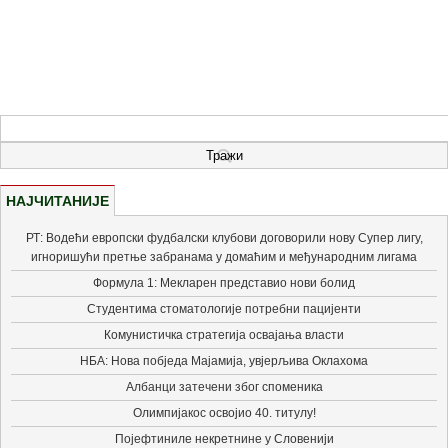
НАЈЧИТАНИЈЕ
РТ: Водећи европски фудбалски клубови договорили нову Супер лигу,
игноришући претње забранама у домаћим и међународним лигама
Формула 1: Мекларен представио нови болид
Студентима стоматологије потребни пацијенти
Комунистичка стратегија освајања власти
НБА: Нова побједа Мајамија, увјерљива Оклахома
Албанци затечени због споменика
Олимпијакос освојио 40. титулу!
Појефтиниле некретнине у Словенији