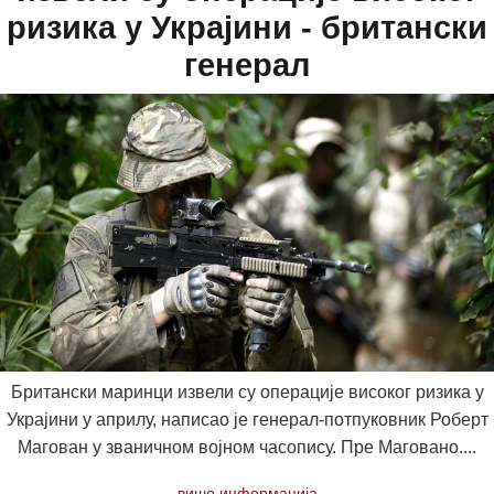
ризика у Украјини - британски
генерал
Британски маринци извели су операције високог ризика у
Украјини у априлу, написао је генерал-потпуковник Роберт
Магован у званичном војном часопису. Пре Маговано....
више информација