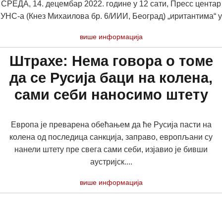
СРЕДА, 14. децембар 2022. године у 12 сати, Пресс центар
УНС-а (Кнез Михаилова бр. 6/ИИИ, Београд) „иритантима“ у
више информација
Штрахе: Нема говора о томе
да се Русија баци на колена,
сами себи наносимо штету
Европа је преварена обећањем да ће Русија пасти на
колена од последица санкција, заправо, европљани су
нанели штету пре свега сами себи, изјавио је бивши
аустријск....
више информација