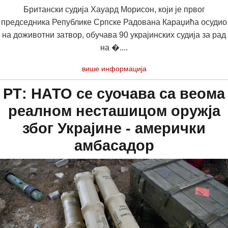
Британски судија Хауард Морисон, који је првог
председника Републике Српске Радована Караџића осудио
на доживотни затвор, обучава 90 украјинских судија за рад
на �....
више информација
РТ: НАТО се суочава са веома
реалном несташицом оружја
због Украјине - амерички
амбасадор