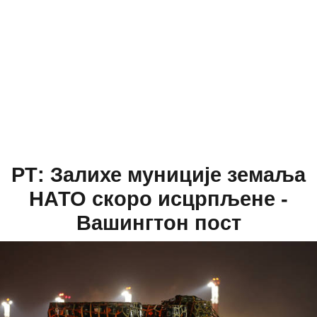
РТ: Залихе муниције земаља
НАТО скоро исцрпљене -
Вашингтон пост