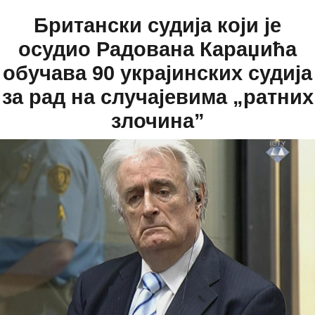
Британски судија који је
осудио Радована Караџића
обучава 90 украјинских судија
за рад на случајевима „ратних
злочина”