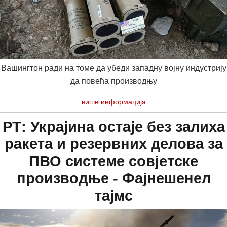
Вашингтон ради на томе да убеди западну војну индустрију
да повећа производњу
више информација
РТ: Украјина остаје без залиха
ракета и резервних делова за
ПВО системе совјетске
производње - Фајнешенел
тајмс