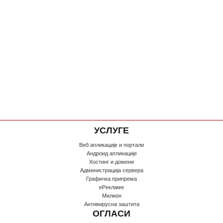
УСЛУГЕ
Веб апликације и портали
Андроид апликације
Хостинг и домени
Администрација сервера
Графичка припрема
еРекламе
Милион
Антивирусна заштита
ОГЛАСИ