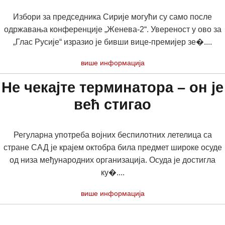
Избори за председника Сирије могући су само после
одржавања конференције „Женева-2“. Увереност у ово за
„Глас Русије“ изразио је бивши вице-премијер зе�....
више информација
Не чекајте терминатора – он је
већ стигао
Регуларна употреба војних беспилотних летелица са
стране САД је крајем октобра била предмет широке осуде
од низа међународних организација. Осуда је достигла
ку�....
више информација