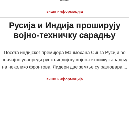
више информација
Русија и Индија проширују
војно-техничку сарадњу
Посета индијског премијера Манмохана Синга Русији ће
значајно унапреди руско-индијску војно-техничку сарадњу
на неколико фронтова. Лидери две земље су разговара....
више информација