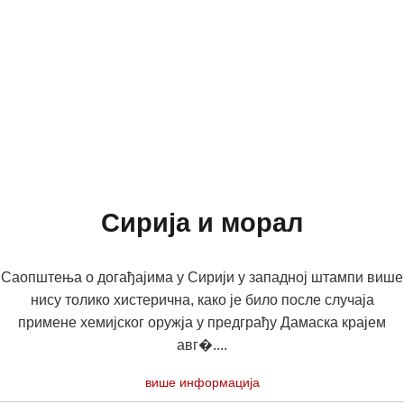
Сирија и морал
Саопштења о догађајима у Сирији у западној штампи више
нису толико хистерична, како је било после случаја
примене хемијског оружја у предграђу Дамаска крајем
авг�....
више информација