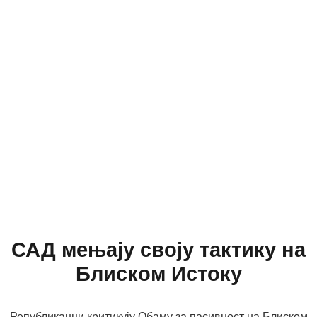
САД мењају своју тактику на
Блиском Истоку
Републиканци критикују Обаму за пасивност на Блиском