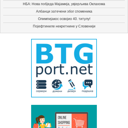
НБА: Нова побједа Мајамија, увјерљива Оклахома
Албанци затечени због споменика
Олимпијакос освојио 40. титулу!
Појефтиниле некретнине у Словенији