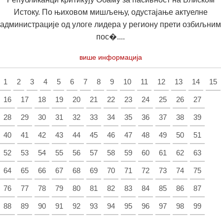
Истоку. По њиховом мишљењу, одустајање актуелне
администрације од улоге лидера у региону прети озбиљним
пос�....
више информација
1
2
3
4
5
6
7
8
9
10
11
12
13
14
15
16
17
18
19
20
21
22
23
24
25
26
27
28
29
30
31
32
33
34
35
36
37
38
39
40
41
42
43
44
45
46
47
48
49
50
51
52
53
54
55
56
57
58
59
60
61
62
63
64
65
66
67
68
69
70
71
72
73
74
75
76
77
78
79
80
81
82
83
84
85
86
87
88
89
90
91
92
93
94
95
96
97
98
99