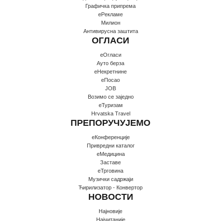
Графичка припрема
еРекламе
Милион
Антивирусна заштита
ОГЛАСИ
еОгласи
Ауто берза
еНекретнине
еПосао
JOB
Возимо се заједно
еТуризам
Hrvatska Travel
ПРЕПОРУЧУЈЕМО
еКонференције
Привредни каталог
еМедицина
Заставе
еТрговина
Музички садржаји
Ћирилизатор - Конвертор
НОВОСТИ
Најновије
Најчитаније