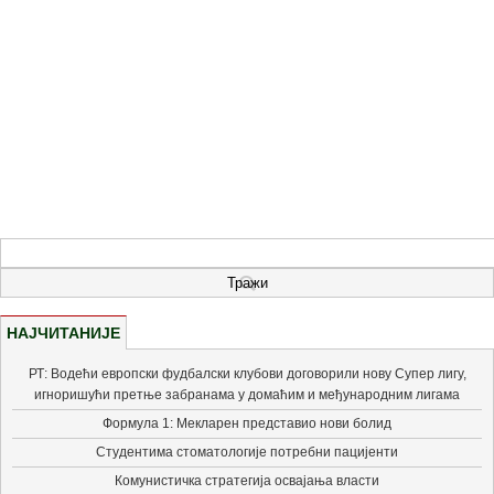
НАЈЧИТАНИЈЕ
РТ: Водећи европски фудбалски клубови договорили нову Супер лигу,
игноришући претње забранама у домаћим и међународним лигама
Формула 1: Мекларен представио нови болид
Студентима стоматологије потребни пацијенти
Комунистичка стратегија освајања власти