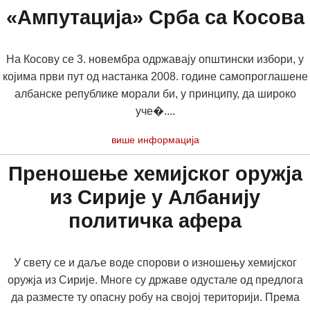
«Ампутација» Срба са Косова
На Косову се 3. новембра одржавају општински избори, у
којима први пут од настанка 2008. године самопроглашене
албанске републике морали би, у принципу, да широко
уче�....
више информација
Преношење хемијског оружја
из Сирије у Албанију
политичка афера
У свету се и даље воде спорови о изношењу хемијског
оружја из Сирије. Многе су државе одустале од предлога
да разместе ту опасну робу на својој територији. Према