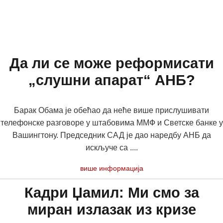
Да ли се може реформисати
„слушни апарат“ АНБ?
Барак Обама је обећао да неће више прислушивати
телефонске разговоре у штабовима ММФ и Светске банке у
Вашингтону. Председник САД је дао наредбу АНБ да
искључе са ....
више информација
Кадри Џамил: Ми смо за
миран излазак из кризе