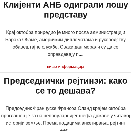
Клијенти АНБ одиграли лошу
представу
Крај октобра приредио је много посла администрацији
Барака Обаме, америчким дипломатама и руководству
обавештајне службе. Сваки дан морали су да се
оправдавају п....
више информација
Председнички рејтинзи: како
се то дешава?
Председник Француске Франсоа Оланд крајем октобра
проглашен је за најнепопуларнијег шефа државе у читавој
историји земље. Према подацима анкетирања, рејтинг
њег....