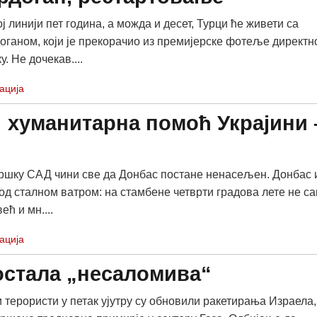
ј линији пет година, а можда и десет, Турци ће живети са
оганом, који је прекорачио из премијерске фотеље директн
. Не дочекав....
ација
 хуманитарна помоћ Украјини 
дршку САД чини све да Донбас постане ненасељен. Донбас 
под сталном ватром: на стамбене четврти градова лете не с
ећ и мн....
ација
постала „несаломива“
 терористи у петак ујутру су обновили ракетирања Израела,