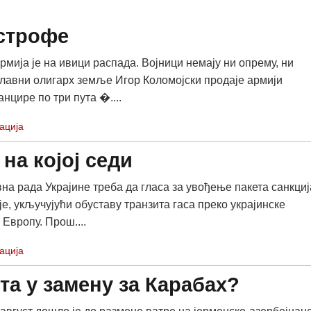
астрофе
рмија је на ивици распада. Војници немају ни опрему, ни
 главни олигарх земље Игор Коломојски продаје армији
анцире по три пута �....
ација
 на којој седи
на рада Украјине треба да гласа за увођење пакета санкциј
е, укључујући обуставу транзита гаса преко украјинске
 Европу. Прош....
ација
та у замену за Карабах?