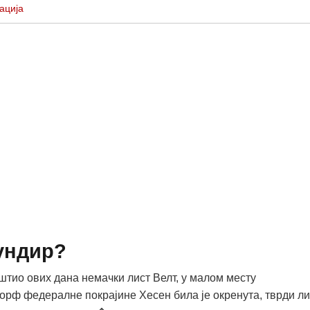
ација
ундир?
пштио ових дана немачки лист Велт, у малом месту
рф федералне покрајине Хесен била је окренута, тврди ли