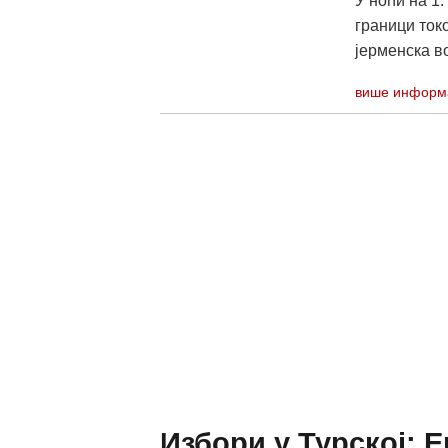
У ноћи на 1.
граници токо
јерменска во
више информ
Избори у Турској: 