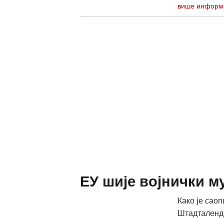
више информ
ЕУ шије војнички м
Како је сао
Штадталендо