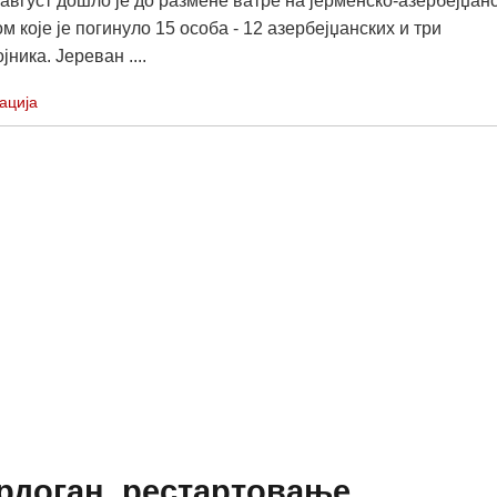
 август дошло је до размене ватре на јерменско-азербејџанс
м које је погинуло 15 особа - 12 азербејџанских и три
јника. Јереван ....
ација
Ердоган, рестартовање