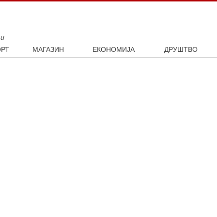
ти
РТ
МАГАЗИН
ЕКОНОМИЈА
ДРУШТВО
ал
Занимљивости
Посао
Интервју
ка
Култура
Аутомобили
ото
Наука и технологија
Некретнине
Образовање
Шоу бизнис