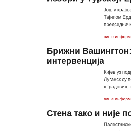
Још у крајњо
Тајипом Ерд
председничку
више информ
Брижни Вашингтон:
интервенција
Кијев уз по
Луганск су 
«Градови», в
више информ
Стена тако и није 
Палестниски