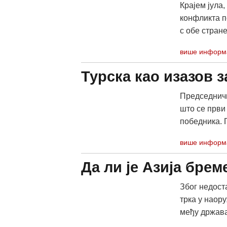
Крајем јула,
конфликта п
с обе стране,
више информ
Турска као изазов з
Председнички
што се први
победника. Г
више информ
Да ли је Азија бре
Због недост
трка у наор
међу држава