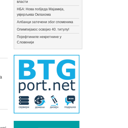
власти
НБА: Нова побједа Мајамија,
увјерљива Оклахома
Албанци затечени због споменика
Олимпијакос освојио 40. титулу!
Појефтиниле некретнине у
Словенији
а