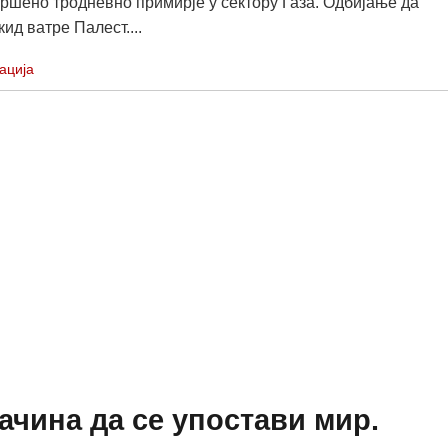
вршено тродневно примирје у сектору Газа. Одбијање да
ид ватре Палест....
ација
начина да се упостави мир.