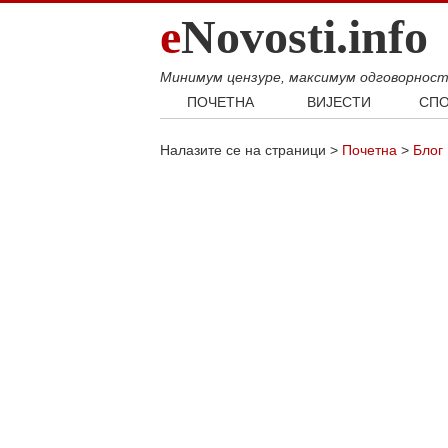
e
Novosti.info
Минимум цензуре, максимум одговорнос
ПОЧЕТНА
ВИЈЕСТИ
СПО
Свијет
Фудб
Налазите се на страници >
Почетна
>
Блог
Балкан
Кошар
Србија
Аутом
Република Српска
Хроника