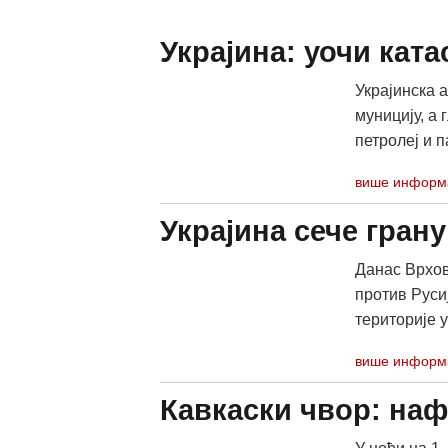
Украјина: уочи кат
Украјинска а
муницију, а
петролеј и п
више информ
Украјина сече грану
Данас Врхов
против Русиј
територије у
више информ
Кавкаски чвор: наф