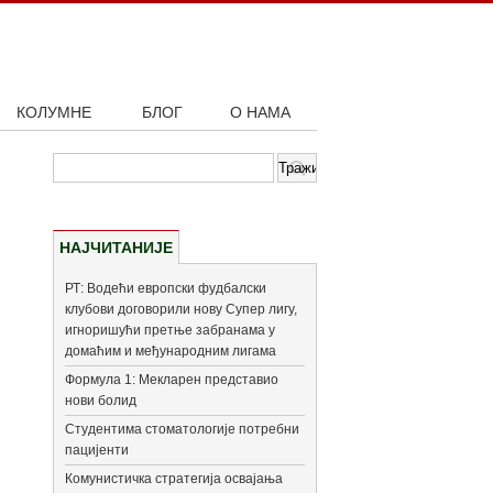
КОЛУМНЕ
БЛОГ
О НАМА
НАЈЧИТАНИЈЕ
РТ: Водећи европски фудбалски
клубови договорили нову Супер лигу,
игноришући претње забранама у
домаћим и међународним лигама
Формула 1: Мекларен представио
нови болид
Студентима стоматологије потребни
пацијенти
Комунистичка стратегија освајања