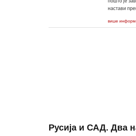
пошто је за
настави прек
више информ
Русија и САД. Два 