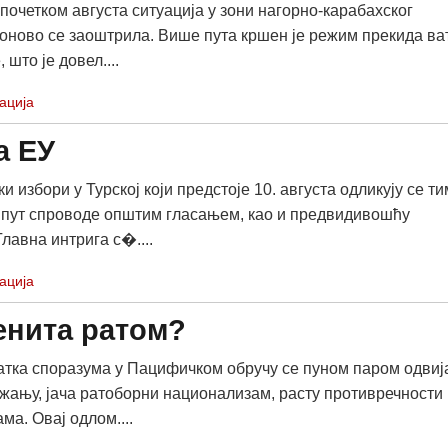
 почетком августа ситуација у зони нагорно-карабахског
оново се заоштрила. Више пута кршен је режим прекида ва
 што је довел....
ација
а ЕУ
 избори у Турској који предстоје 10. августа одликују се т
 пут спроводе општим гласањем, као и предвидивошћу
лавна интрига с�....
ација
менита ратом?
атка споразума у Пацифичком обручу се пуном паром одвиј
ужању, јача ратоборни национализам, расту противречности
ма. Овај одлом....