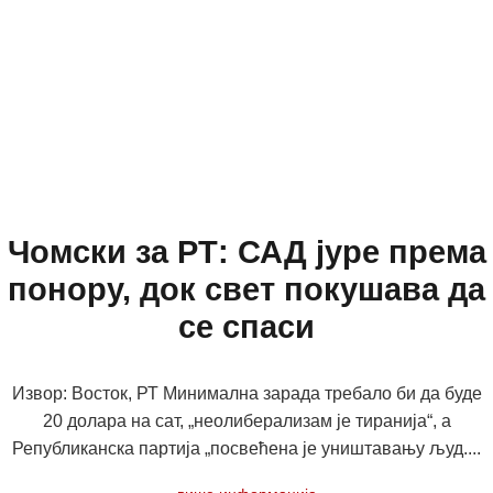
Чомски за РТ: САД јуре према
понору, док свет покушава да
се спаси
Извор: Восток, РТ Минимална зарада требало би да буде
20 долара на сат, „неолиберализам је тиранија“, а
Републиканска партија „посвећена је уништавању људ....