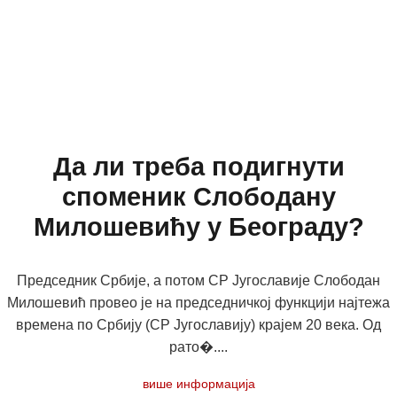
Да ли треба подигнути
споменик Слободану
Милошевићу у Београду?
Председник Србије, а потом СР Југославије Слободан
Милошевић провео је на председничкој функцији најтежа
времена по Србију (СР Југославију) крајем 20 века. Од
рато�....
више информација