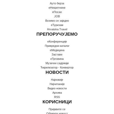
Ауто берза
еНекретнине
еПосао
JOB
Возимо се заједно
еТуризам
Hrvatska Travel
ПРЕПОРУЧУЈЕМО
еКонференције
Привредни каталог
еМедицина
Заставе
еТрговина
Музички садржаји
Ћирилизатор - Конвертор
НОВОСТИ
Најновије
Најчитаније
Видео новости
Архива
RSS
КОРИСНИЦИ
Пријавите се
Oбјавите новост