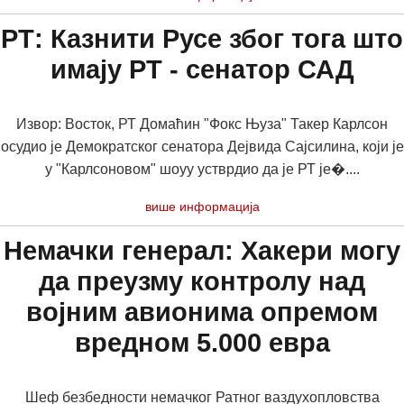
РТ: Казнити Русе због тога што
имају РТ - сенатор САД
Извор: Восток, РТ Домаћин "Фокс Њуза" Такер Карлсон
осудио је Демократског сенатора Дејвида Сајсилина, који је
у "Карлсоновом" шоуу устврдио да је РТ је�....
више информација
Немачки генерал: Хакери могу
да преузму контролу над
војним авионима опремом
вредном 5.000 евра
Шеф безбедности немачког Ратног ваздухопловства