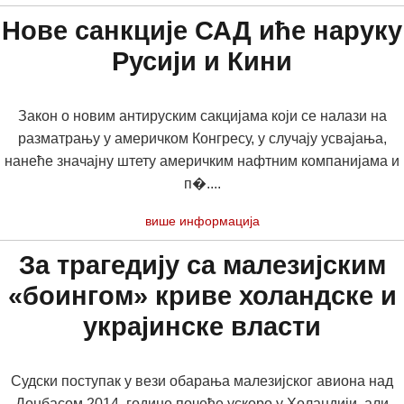
Нове санкције САД иће наруку
Русији и Кини
Закон о новим антируским сакцијама који се налази на
разматрању у америчком Конгресу, у случају усвајања,
нанеће значајну штету америчким нафтним компанијама и
п�....
више информација
За трагедију са малезијским
«боингом» криве холандске и
украјинске власти
Судски поступак у вези обарања малезијског авиона над
Донбасом 2014. године почеће ускоро у Холандији, али