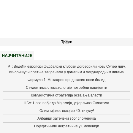
НАЈЧИТАНИЈЕ
РТ: Водећи европски фудбалски клубови договорили нову Супер лигу,
игноришући претње забранама у домаћим и међународним лигама
Формула 1: Мекларен представио нови болид
Студентима стоматологије потребни пацијенти
Комунистичка стратегија освајања власти
НБА: Нова побједа Мајамија, увјерљива Оклахома
Олимпијакос освојио 40. титулу!
Албанци затечени због споменика
Појефтиниле некретнине у Словенији