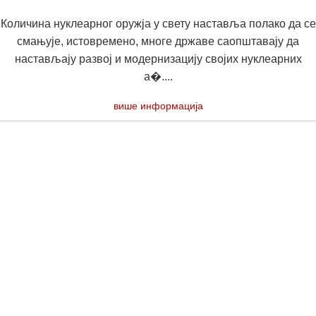
Количина нуклеарног оружја у свету наставља полако да се
смањује, истовремено, многе државе саопштавају да
настављају развој и модернизацију својих нуклеарних
а�....
више информација