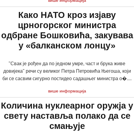
више информација
Како НАТО кроз изјаву
црногорског министра
одбране Бошковића, закувава
у «балканском лонцу»
"Свак је рођен да по једном умре, част и брука живе
довијека" речи су великог Петра Петровића Његоша, који
би се сасвим сигурно постидео садашњег министра о�....
више информација
Количина нуклеарног оружја у
свету наставља полако да се
смањује