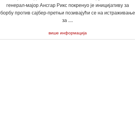
генерал-мајор Ансгар Рикс покренуо је иницијативу за
борбу против сајбер-претњи позивајући се на истраживање
за ....
више информација