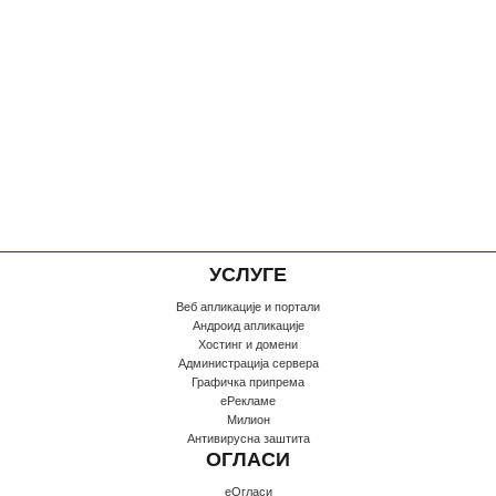
УСЛУГЕ
Веб апликације и портали
Андроид апликације
Хостинг и домени
Администрација сервера
Графичка припрема
еРекламе
Милион
Антивирусна заштита
ОГЛАСИ
еОгласи