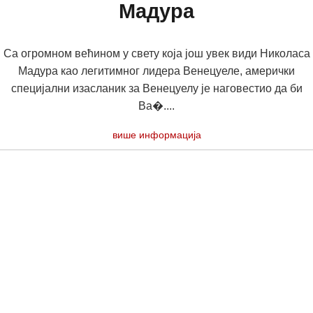
Мадура
Са огромном већином у свету која још увек види Николаса
Мадура као легитимног лидера Венецуеле, амерички
специјални изасланик за Венецуелу је наговестио да би
Ва�....
више информација