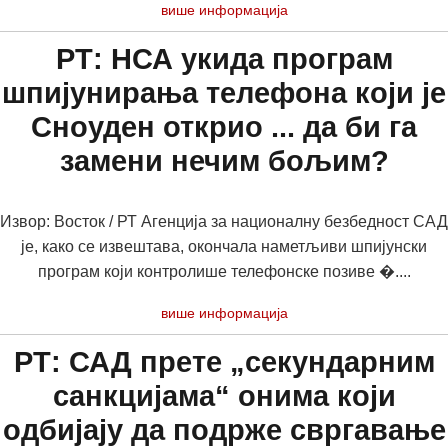
више информација
РТ: НСА укида програм
шпијунирања телефона који је
Сноуден открио ... да би га
замени нечим бољим?
Извор: Восток / РТ Агенција за националну безбедност САД
је, како се извештава, окончала наметљиви шпијунски
програм који контролише телефонске позиве �....
више информација
РТ: САД прете „секундарним
санкцијама“ онима који
одбијају да подрже свргавање