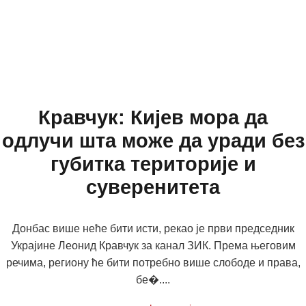
Кравчук: Кијев мора да
одлучи шта може да уради без
губитка територије и
суверенитета
Донбас више неће бити исти, рекао је први председник
Украјине Леонид Кравчук за канал ЗИК. Према његовим
речима, региону ће бити потребно више слободе и права,
бе�....