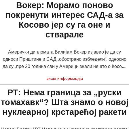
Вокер: Морамо поново
покренути интерес САД-a за
Косово јер су га оне и
стварале
Амерички дипломата Вилијам Вокер изјавио је да су
односи Приштине и САД „обострано избледели“, односно
да су „пре 20 година сви у Америци знали нешто о Косо....
више информација
РТ: Нема граница за „руски
томахавк“? Шта знамо о новој
нуклеарној крстарећој ракети