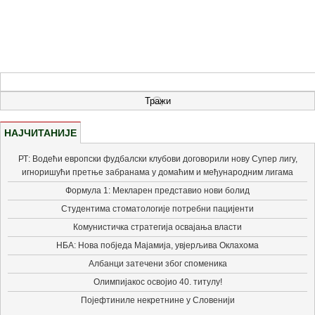
НАЈЧИТАНИЈЕ
РТ: Водећи европски фудбалски клубови договорили нову Супер лигу,
игноришући претње забранама у домаћим и међународним лигама
Формула 1: Мекларен представио нови болид
Студентима стоматологије потребни пацијенти
Комунистичка стратегија освајања власти
НБА: Нова побједа Мајамија, увјерљива Оклахома
Албанци затечени због споменика
Олимпијакос освојио 40. титулу!
Појефтиниле некретнине у Словенији