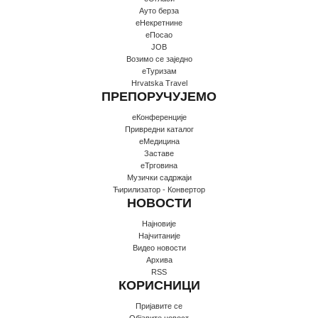
Ауто берза
еНекретнине
еПосао
JOB
Возимо се заједно
еТуризам
Hrvatska Travel
ПРЕПОРУЧУЈЕМО
еКонференције
Привредни каталог
еМедицина
Заставе
еТрговина
Музички садржаји
Ћирилизатор - Конвертор
НОВОСТИ
Најновије
Најчитаније
Видео новости
Архива
RSS
КОРИСНИЦИ
Пријавите се
Oбјавите новост