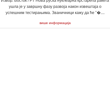
Извор: Восток / РТ Нова руска нуклеарна крстарећа ракета
ушла је у завршну фазу развоја након извештаја о
успешним тестирањима. Званичници кажу да ће "�....
више информација