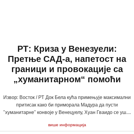
РТ: Криза у Венезуели:
Претње САД-а, напетост на
граници и провокације са
„хуманитарном“ помоћи
Извор: Восток / РТ Док Бела кућа примењује максимални
притисак како би приморала Мадура да пусти
"хуманитарне" конвоје у Венецуелу, Хуан Гваидо се уш....
више информација