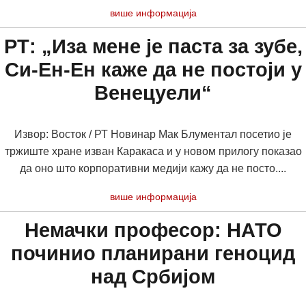
више информација
РТ: „Иза мене је паста за зубе,
Си-Ен-Ен каже да не постоји у
Венецуели“
Извор: Восток / РТ Новинар Мак Блументал посетио је
тржиште хране изван Каракаса и у новом прилогу показао
да оно што корпоративни медији кажу да не посто....
више информација
Немачки професор: НАТО
починио планирани геноцид
над Србијом