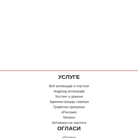
УСЛУГЕ
Веб апликације и портали
Андроид апликације
Хостинг и домени
Администрација сервера
Графичка припрема
еРекламе
Милион
Антивирусна заштита
ОГЛАСИ
еОгласи