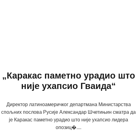
„Каракас паметно урадио што
није ухапсио Гваида“
Директор латиноамеричког департмана Министарства
спољних послова Русије Александар Шчетињин сматра да
је Каракас паметно урадио што није ухапсио лидера
опозиц�....