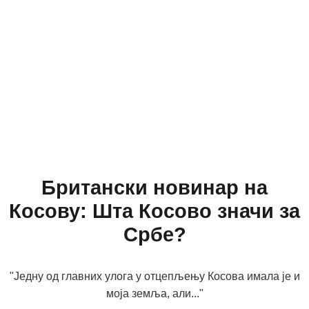
Британски новинар на
Косову: Шта Косово значи за
Србе?
"Једну од главних улога у отцепљењу Косова имала је и
моја земља, али..."