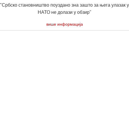
"Србско становништво поуздано зна зашто за њега улазак у
НАТО не долази у обзир"
више информација