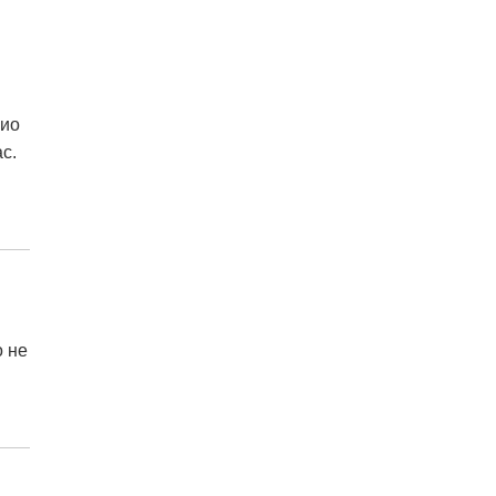
нио
с.
о не