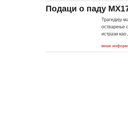
Подаци о паду МХ17
Трагедију м
остварење с
истрази као „
више информ