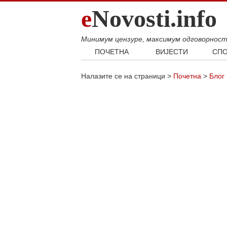
e
Novosti.info
Минимум цензуре, максимум одговорнос
ПОЧЕТНА
ВИЈЕСТИ
СПО
Свијет
Фудб
Налазите се на страници >
Почетна
>
Блог
Балкан
Кошар
Србија
Аутом
Република Српска
Хроника