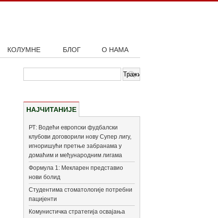
КОЛУМНЕ
БЛОГ
О НАМА
НАЈЧИТАНИЈЕ
РТ: Водећи европски фудбалски
клубови договорили нову Супер лигу,
игноришући претње забранама у
домаћим и међународним лигама
Формула 1: Мекларен представио
нови болид
Студентима стоматологије потребни
пацијенти
Комунистичка стратегија освајања