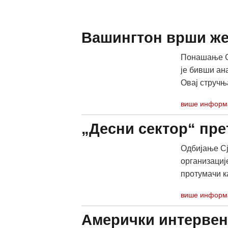
Вашингтон врши же
Понашање СА
је бивши ан
Овај стручња
више информ
„Десни сектор“ пр
Одбијање Сј
организациј
протумачи к
више информ
Амерички интервен