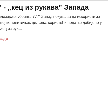
 - „кец из рукава” Запада
алезијског „боинга 777“ Запад покушава да искористи за
војих политичких циљева, користећи податке добијене у
кец из рук....
ација