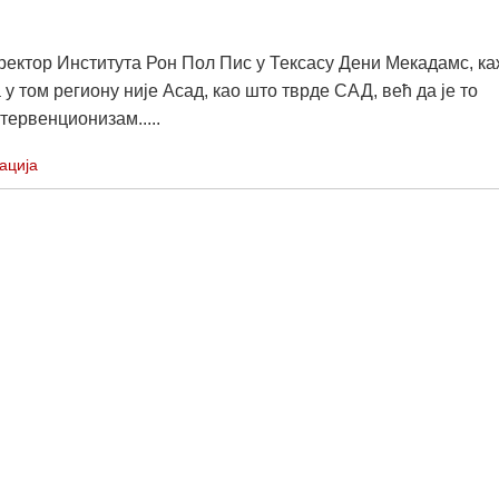
ектор Института Рон Пол Пис у Тексасу Дени Мекадамс, к
 у том региону није Асад, као што тврде САД, већ да је то
тервенционизам.....
ација