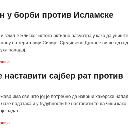
ен у борби против Исламске
 и земље Блиског истока активно разматрају како да уништ
жаву на територији Сирије. Сједињене Државе више од го
уха нападај....
ација
 наставити сајбер рат против
жава има све што јој је потребно да изврши хакерске напа
базе података и у будућности ће наставити то да чини како
е задат....
ација