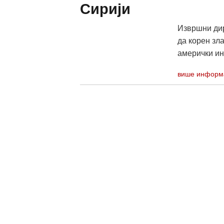
Сирији
Извршни дир
да корен зла
амерички ин
више информ