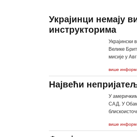
Украјинци немају 
инструкторима
Украјински 
Велике Брит
мисије у Авг
више информ
Највећи непријатељ
У америчким
САД. У Обам
блискоисточн
више информ