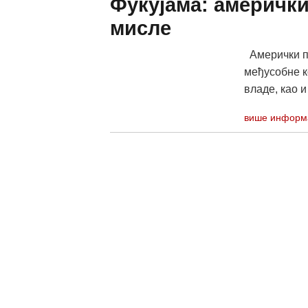
Фукујама: америчк
мисле
Амерички по
међусобне к
владе, као и
више информ