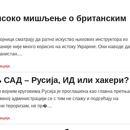
високо мишљење о британским
војници сматрају да ратно искуство њихових инструктора из
аније није много корисно на истоку Украјине. Они наводе да
анистан....
ација
 САД – Русија, ИД или хакери?
 војним круговима Русија је проглашена као главна претња
иној администрацији се с тим не слажу и подсећају на
и тероризам, не пр�....
ација