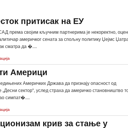
сток притисак на ЕУ
Д према својим кључним партнерима је некоректно, оце
алитичар америчког сената за спољну политику Џејмс Џатра
к сматра да �....
ација
ети Америци
едињених Америчких Држава да признају опасност од
е „Десни сектор“, услед страха да америчко становништво т
ао симпат�....
ација
ционизам крив за стање у