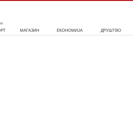
ти
РТ
МАГАЗИН
ЕКОНОМИЈА
ДРУШТВО
ал
Занимљивости
Посао
Интервју
ка
Култура
Аутомобили
ото
Наука и технологија
Некретнине
Образовање
Шоу бизнис