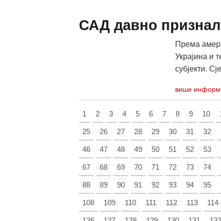
САД давно признал
Према амери
Украјина и 
субјекти. Сј
више информ
1
2
3
4
5
6
7
8
9
10
25
26
27
28
29
30
31
32
46
47
48
49
50
51
52
53
67
68
69
70
71
72
73
74
88
89
90
91
92
93
94
95
108
109
110
111
112
113
114
126
127
128
129
130
131
13