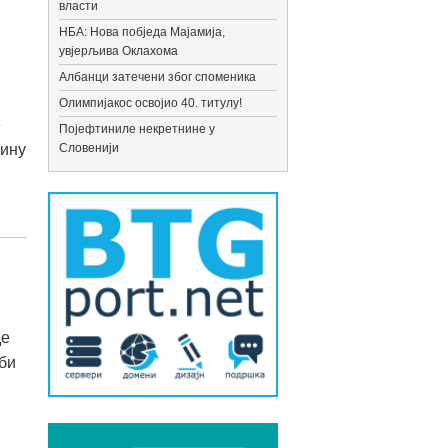
власти
НБА: Нова побједа Мајамија,
увјерљива Оклахома
Албанци затечени због споменика
Олимпијакос освојио 40. титулу!
е
Појефтиниле некретнине у
дину
Словенији
де
 би