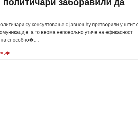
и политичари заборавили да
литичари су консултовање с јавношћу претворили у штит 
омуникације, а то веома неповољно утиче на ефикасност
 на способно�....
ација