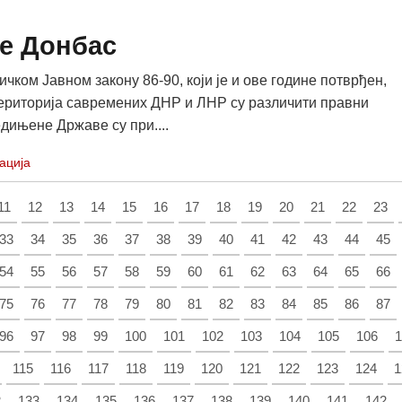
е Донбас
чком Јавном закону 86-90, који је и ове године потврђен,
територија савремених ДНР и ЛНР су различити правни
едињене Државе су при....
ација
11
12
13
14
15
16
17
18
19
20
21
22
23
33
34
35
36
37
38
39
40
41
42
43
44
45
54
55
56
57
58
59
60
61
62
63
64
65
66
75
76
77
78
79
80
81
82
83
84
85
86
87
96
97
98
99
100
101
102
103
104
105
106
1
115
116
117
118
119
120
121
122
123
124
1
2
133
134
135
136
137
138
139
140
141
142