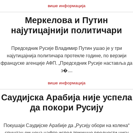
више информација
Меркелова и Путин
најутицајнији политичари
Председник Русије Владимир Путин ушао је у три
најутицајнија политичара протекле године, по верзији
француске агенције АФП. „Председник Русије наставља да
з�....
више информација
Саудијска Арабија није успела
да покори Русију
Покушаји Саудијске Арабије да „Русију обори на колена“
спуштањем цена нафте испод тржишне вредности нису