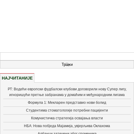
НАЈЧИТАНИЈЕ
РТ: Водећи европски фудбалски клубови договорили нову Супер лигу,
игноришући претње забранама у домаћим и међународним лигама
Формула 1: Мекларен представио нови болид
Студентима стоматологије потребни пацијенти
Комунистичка стратегија освајања власти
НБА: Нова побједа Мајамија, увјерљива Оклахома
Албанци затечени због споменика