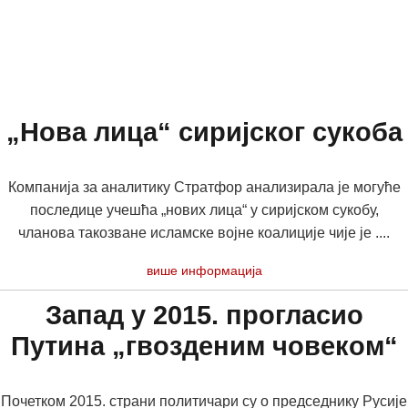
„Нова лица“ сиријског сукоба
Компанија за аналитику Стратфор анализирала је могуће
последице учешћа „нових лица“ у сиријском сукобу,
чланова такозване исламске војне коалиције чије је ....
више информација
Запад у 2015. прогласио
Путина „гвозденим човеком“
Почетком 2015. страни политичари су о председнику Русије