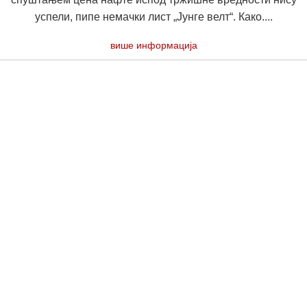
успели, пипе немачки лист „Јунге велт“. Како....
више информација