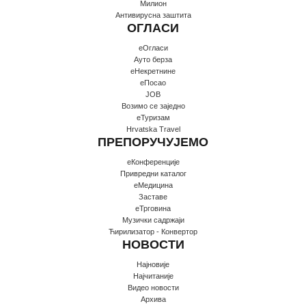
Милион
Антивирусна заштита
ОГЛАСИ
еОгласи
Ауто берза
еНекретнине
еПосао
JOB
Возимо се заједно
еТуризам
Hrvatska Travel
ПРЕПОРУЧУЈЕМО
еКонференције
Привредни каталог
еМедицина
Заставе
еТрговина
Музички садржаји
Ћирилизатор - Конвертор
НОВОСТИ
Најновије
Најчитаније
Видео новости
Архива