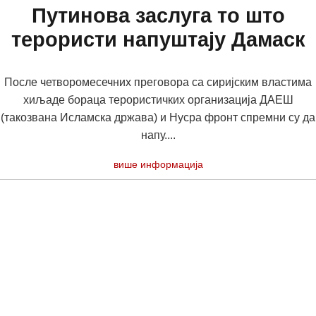
Путинова заслуга то што
терористи напуштају Дамаск
После четворомесечних преговора са сиријским властима
хиљаде бораца терористичких организација ДАЕШ
(такозвана Исламска држава) и Нусра фронт спремни су да
напу....
више информација