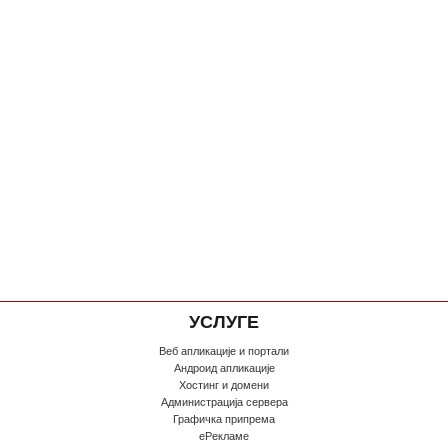
УСЛУГЕ
Веб апликације и портали
Андроид апликације
Хостинг и домени
Администрација сервера
Графичка припрема
еРекламе