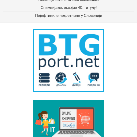
Олимпијакос освојио 40. титулу!
Појефтиниле некретнине у Словенији