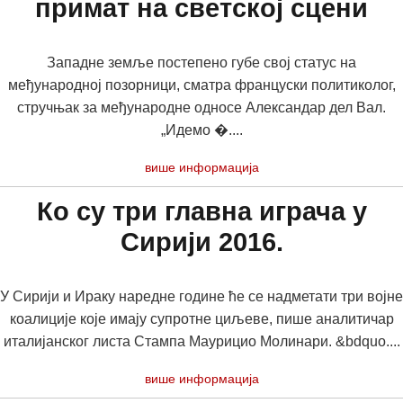
примат на светској сцени
Западне земље постепено губе свој статус на
међународној позорници, сматра француски политиколог,
стручњак за међународне односе Александар дел Вал.
„Идемо �....
више информација
Ко су три главна играча у
Сирији 2016.
У Сирији и Ираку наредне године ће се надметати три војне
коалиције које имају супротне циљеве, пише аналитичар
италијанског листа Стампа Маурицио Молинари. &bdquo....
више информација