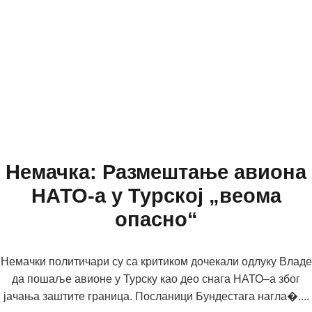
Немачкa: Размештање авиона
НАТО-а у Турској „веома
опасно“
Немачки политичари су са критиком дочекали одлуку Владе
да пошаље авионе у Турску као део снага НАТО–а због
јачања заштите граница. Посланици Бундестага нагла�....