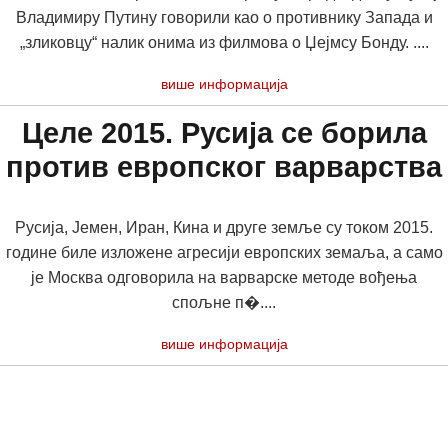
Владимиру Путину говорили као о противнику Запада и
„зликовцу“ налик онима из филмова о Џејмсу Бонду. ....
више информација
Целе 2015. Русија се борила
против европског варварства
Русија, Јемен, Иран, Кина и друге земље су током 2015.
године биле изложене агресији европских земаља, а само
је Москва одговорила на варварске методе вођења
спољне п�....
више информација