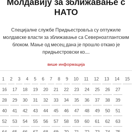
Молдавију за зближавање с
НАТО
Специјалне службе Придњестровља су оптужиле
молдавске власти за зближавање са Северноатлантским
блоком. Мање од месец дана је прошло откако је
придњестровски ко....
више информација
1
2
3
4
5
6
7
8
9
10
11
12
13
14
15
16
17
18
19
20
21
22
23
24
25
26
27
28
29
30
31
32
33
34
35
36
37
38
39
40
41
42
43
44
45
46
47
48
49
50
51
52
53
54
55
56
57
58
59
60
61
62
63
64
65
66
67
68
69
70
71
72
73
74
75