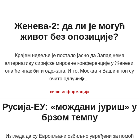
Женева-2: да ли је могућ
живот без опозиције?
Крајем недеље је постало јасно да Запад нема
алтернативу сиријске мировне конференције у Женеви,
она ће ипак бити одржана. И то, Москва и Вашингтон су
очито одлучи�....
више информација
Русија-ЕУ: «мождани јуриш» у
брзом темпу
Изгледа да су Европљани озбиљно увређени за помоћ