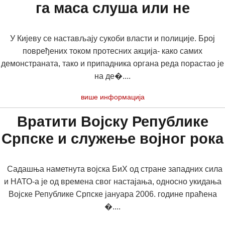
га маса слуша или не
У Кијеву се настављају сукоби власти и полиције. Број
повређених током протесних акција- како самих
демонстраната, тако и припадника органа реда порастао је
на де�....
више информација
Вратити Војску Републике
Српске и служење војног рока
Садашња наметнута војска БиХ од стране западних сила
и НАТО-а је од времена свог настајања, односно укидања
Војске Републике Српске јануара 2006. године праћена
�....