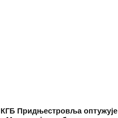
КГБ Придњестровља оптужује