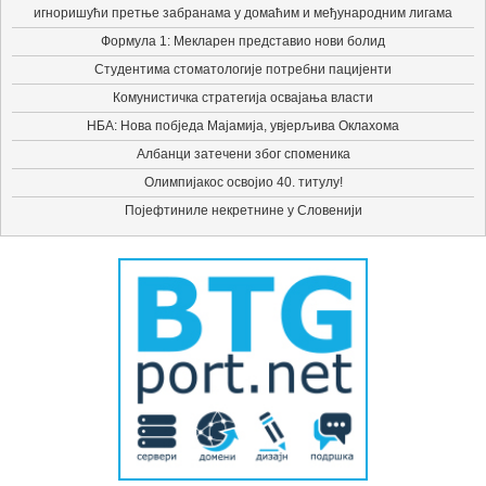
игноришући претње забранама у домаћим и међународним лигама
Формула 1: Мекларен представио нови болид
Студентима стоматологије потребни пацијенти
Комунистичка стратегија освајања власти
НБА: Нова побједа Мајамија, увјерљива Оклахома
Албанци затечени због споменика
Олимпијакос освојио 40. титулу!
Појефтиниле некретнине у Словенији