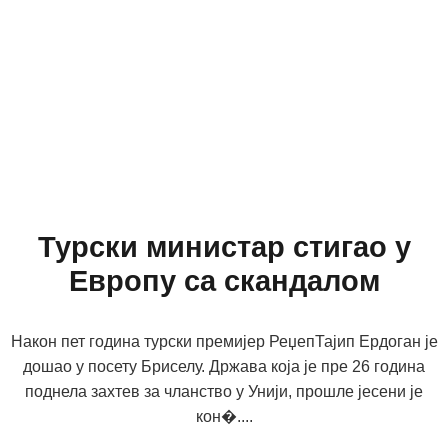
Турски министар стигао у
Европу са скандалом
Након пет година турски премијер РеџепТајип Ердоган је
дошао у посету Бриселу. Држава која је пре 26 година
поднела захтев за чланство у Унији, прошле јесени је
кон�....