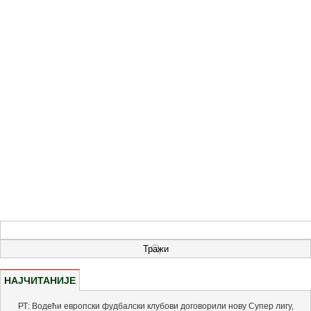
НАЈЧИТАНИЈЕ
РТ: Водећи европски фудбалски клубови договорили нову Супер лигу,