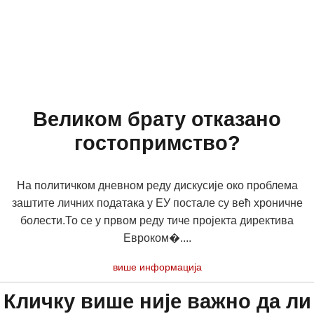
Великом брату отказано
гостопримство?
На политичком дневном реду дискусије око проблема
заштите личних података у ЕУ постале су већ хроничне
болести.То се у првом реду тиче пројекта директива
Евроком�....
више информација
Кличку више није важно да ли