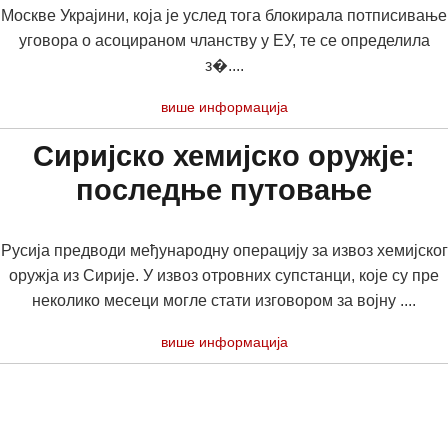
Москве Украјини, која је услед тога блокирала потписивање
уговора о асоцираном чланству у ЕУ, те се определила
з�....
више информација
Сиријско хемијско оружје:
последње путовање
Русија предводи међународну операцију за извоз хемијског
оружја из Сирије. У извоз отровних супстанци, које су пре
неколико месеци могле стати изговором за војну ....
више информација