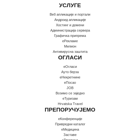
УСЛУГЕ
Веб апликације и портали
Андроид апликације
Хостинг и домени
Администрација сервера
Графичка припрема
еРекламе
Милион
Антивирусна заштита
ОГЛАСИ
еОгласи
Ауто берза
еНекретнине
еПосао
JOB
Возимо се заједно
еТуризам
Hrvatska Travel
ПРЕПОРУЧУЈЕМО
еКонференције
Привредни каталог
еМедицина
Заставе
еТрговина