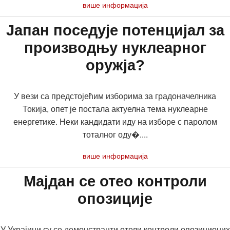
више информација
Јапан поседује потенцијал за
производњу нуклеарног
оружја?
У вези са предстојећим изборима за градоначелника
Токија, опет је постала актуелна тема нуклеарне
енергетике. Неки кандидати иду на изборе с паролом
тоталног оду�....
више информација
Мајдан се отео контроли
опозиције
У Украјини су се демонстранти отели контроли опозиционих