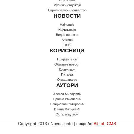
Музички садржаји
Ћирилизатор - Конвертор
НОВОСТИ
Најновије
Најчитаније
Видео новости
Архива
RSS
КОРИСНИЦИ
Пријавите се
Oбјавите новост
Коментари
Питања
Оглашавање
АУТОРИ
Алекса Милојевић
Бранко Ракочевић
Владислав Сотировић
Ивана Матијевић
Остали аутори
Copyright 2013 eNovosti.info | покреће
BitLab CMS