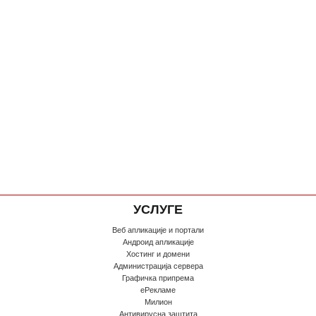
УСЛУГЕ
Веб апликације и портали
Андроид апликације
Хостинг и домени
Администрација сервера
Графичка припрема
еРекламе
Милион
Антивирусна заштита