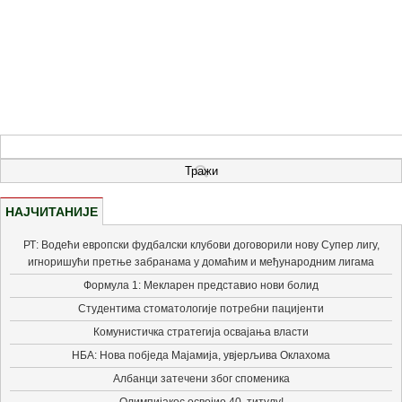
НАЈЧИТАНИЈЕ
РТ: Водећи европски фудбалски клубови договорили нову Супер лигу,
игноришући претње забранама у домаћим и међународним лигама
Формула 1: Мекларен представио нови болид
Студентима стоматологије потребни пацијенти
Комунистичка стратегија освајања власти
НБА: Нова побједа Мајамија, увјерљива Оклахома
Албанци затечени због споменика