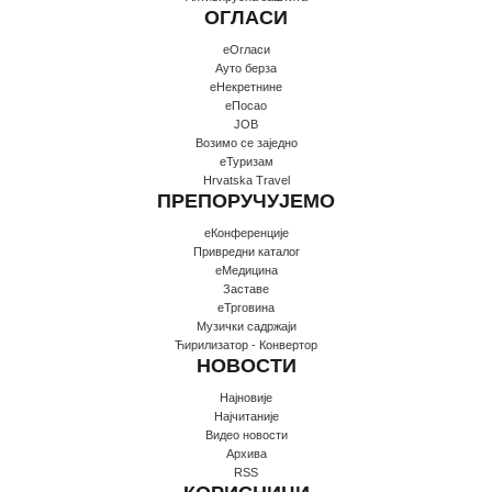
ОГЛАСИ
еОгласи
Ауто берза
еНекретнине
еПосао
JOB
Возимо се заједно
еТуризам
Hrvatska Travel
ПРЕПОРУЧУЈЕМО
еКонференције
Привредни каталог
еМедицина
Заставе
еТрговина
Музички садржаји
Ћирилизатор - Конвертор
НОВОСТИ
Најновије
Најчитаније
Видео новости
Архива
RSS