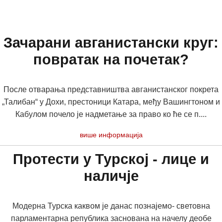
Зачарани авганистански круг:
повратак на почетак?
После отварања представништва авганистанског покрета
„Талибан“ у Дохи, престоници Катара, међу Вашингтоном и
Кабулом почело је надметање за право ко ће се п....
више информација
Протести у Турској - лице и
наличје
Модерна Турска каквом је данас познајемо- световна
парламентарна република заснована на начелу деобе