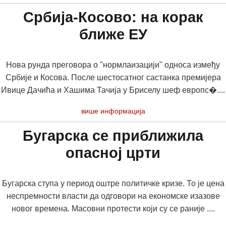
Србија-Косово: на корак
ближе ЕУ
Нова рунда преговора о "нормлаизацији" односа између
Србије и Косова. После шестосатног састанка премијера
Ивице Дачића и Хашима Тачија у Бриселу шеф европс�....
више информација
Бугарска се приближила
опасној црти
Бугарска ступа у период оштре политичке кризе. То је цена
неспремности власти да одговори на економске изазове
новог времена. Масовни протести који су се раније ....