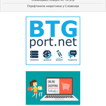
Олимпијакос освојио 40. титулу!
Појефтиниле некретнине у Словенији