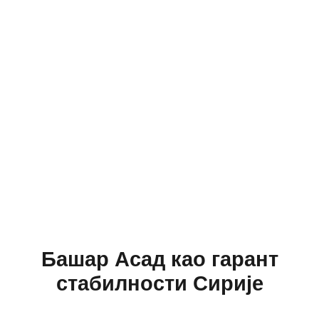
Башар Асад као гарант
стабилности Сирије