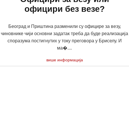
официри без везе?
Београд и Приштина разменили су официре за везу,
чиновнике чији основни задатак треба да буде реализација
споразума постигнутих у току преговора у Бриселу. И
ма�....
више информација