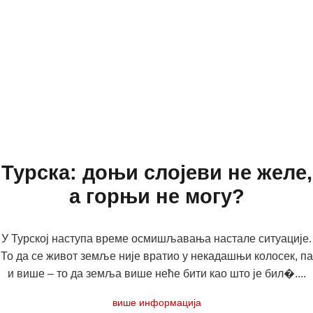
Турска: доњи слојеви не желе,
а горњи не могу?
У Турској наступа време осмишљавања настале ситуације.
То да се живот земље није вратио у некадашњи колосек, па
и више – то да земља више неће бити као што је бил�....
више информација