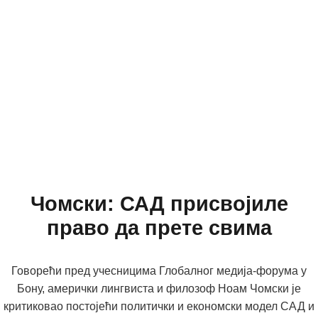
Чомски: САД присвојиле
право да прете свима
Говорећи пред учесницима Глобалног медија-форума у
Бону, амерички лингвиста и филозоф Ноам Чомски је
критиковао постојећи политички и економски модел САД и