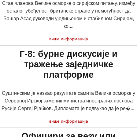
Став чланова Велике осморке о сиријском питању, између
осталог убеђеност британске стране у немогућност да
Башар Асад руководи уједињеном и стабилном Сиријом,
ко....
више информација
Г-8: бурне дискусије и
тражење заједничке
платформе
Суштинским је назвао резултате самита Велике осморке у
Северној Ирској заменик министра иностраних послова
Русије Сергеј Рјабков. Дипломата је подвукао да је ре�....
више информација
Официри за везу или