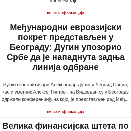
проблем К�....
више информација
Међународни евроазијски
покрет представљен у
Београду: Дугин упозорио
Србе да је нападнута задња
линија одбране
Руски геополитичари Александар Дугин и Леонид Савин,
као и уметник Алексеј Гинтовт, на Видовдан су у Београду
одржали конференцију на којој је представљен рад Међ....
више информација
Велика финансијска штета по