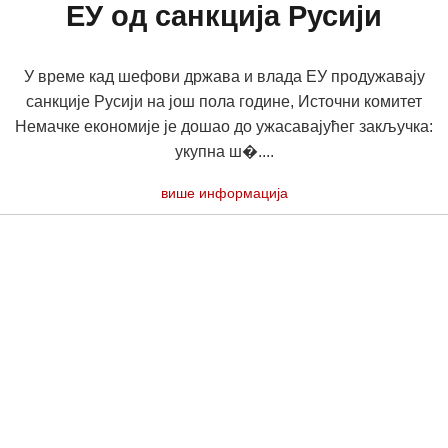
ЕУ од санкција Русији
У време кад шефови држава и влада ЕУ продужавају
санкције Русији на још пола године, Источни комитет
Немачке економије је дошао до ужасавајућег закључка:
укупна ш�....
више информација