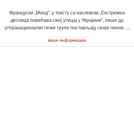
Француски „Монд“, у тексту са насловом „Екстремна
десница повећава свој утицај у Украјини“, пише да
ултранационалистичке групе постављају своје пионе ....
више информација