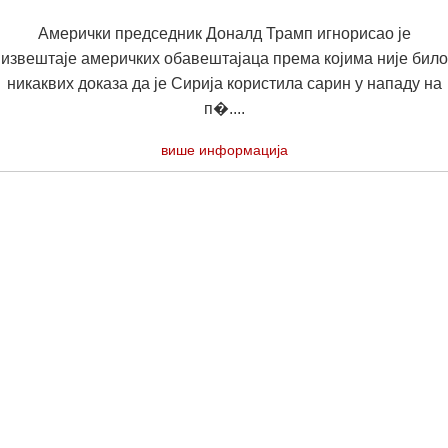
Амерички председник Доналд Трамп игнорисао је
извештаје америчких обавештајаца према којима није било
никаквих доказа да је Сирија користила сарин у нападу на
п�....
више информација