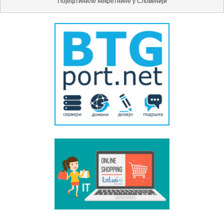
Појефтиниле некретнине у Словенији