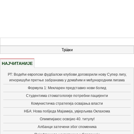
НАЈЧИТАНИЈЕ
РТ: Водећи европски фудбалски клубови договорили нову Супер лигу,
игноришући претње забранама у домаћим и међународним лигама
Формула 1: Мекларен представио нови болид
Студентима стоматологије потребни пацијенти
Комунистичка стратегија освајања власти
НБА: Нова побједа Мајамија, увјерљива Оклахома
Олимпијакос освојио 40. титулу!
Албанци затечени због споменика