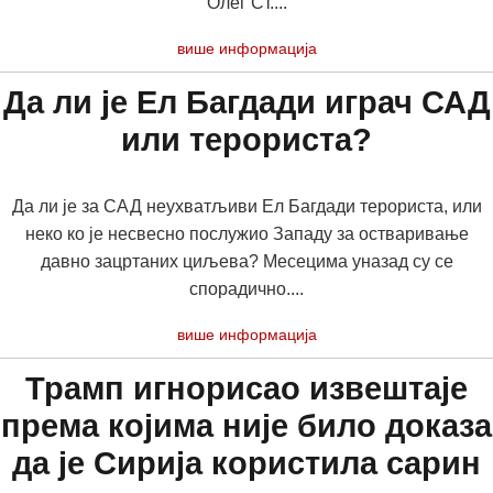
Олег Ст....
више информација
Да ли је Ел Багдади играч САД
или терориста?
Да ли је за САД неухватљиви Ел Багдади терориста, или
неко ко је несвесно послужио Западу за остваривање
давно зацртаних циљева? Месецима уназад су се
спорадично....
више информација
Трамп игнорисао извештаје
према којима није било доказа
да је Сирија користила сарин