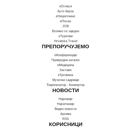
еОгласи
Ауто берза
еНекретнине
еПосао
JOB
Возимо се заједно
еТуризам
Hrvatska Travel
ПРЕПОРУЧУЈЕМО
еКонференције
Привредни каталог
еМедицина
Заставе
еТрговина
Музички садржаји
Ћирилизатор - Конвертор
НОВОСТИ
Најновије
Најчитаније
Видео новости
Архива
RSS
КОРИСНИЦИ