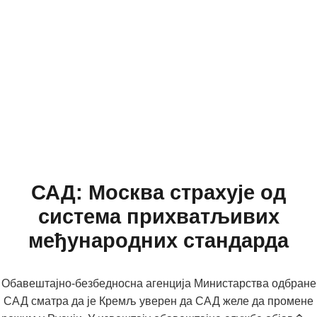
САД: Москва страхује од
система прихватљивих
међународних стандарда
Обавештајно-безбедносна агенција Министарства одбране
САД сматра да је Кремљ уверен да САД желе да промене