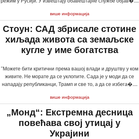
режим у Русији. У извештају обавештајне службе објав�....
више информација
Стоун: САД збрисале стотине
хиљада живота са земаљске
кугле у име богатства
"Можете бити критични према вашој влади и друштву у ком
живите. Не морате да се уклопите. Сада је у моди да се
нападају републиканци, Трамп и све то, а да се избега�....
више информација
„Монд“: Екстремна десница
повећава свој утицај у
Украјини