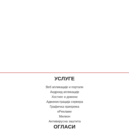
УСЛУГЕ
Веб апликације и портали
Андроид апликације
Хостинг и домени
Администрација сервера
Графичка припрема
еРекламе
Милион
Антивирусна заштита
ОГЛАСИ