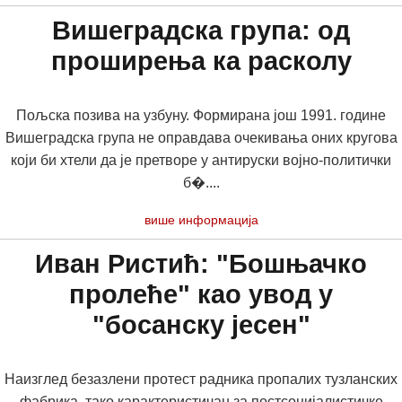
Вишеградска група: од
проширења ка расколу
Пољска позива на узбуну. Формирана још 1991. године
Вишеградска група не оправдава очекивања оних кругова
који би хтели да је претворе у антируски војно-политички
б�....
више информација
Иван Ристић: "Бошњачко
пролеће" као увод у
"босанску јесен"
Наизглед безазлени протест радника пропалих тузланских
фабрика, тако карактеристичан за постсоцијалистичке