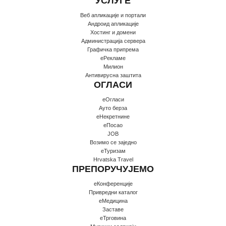
УСЛУГЕ
Веб апликације и портали
Андроид апликације
Хостинг и домени
Администрација сервера
Графичка припрема
еРекламе
Милион
Антивирусна заштита
ОГЛАСИ
еОгласи
Ауто берза
еНекретнине
еПосао
JOB
Возимо се заједно
еТуризам
Hrvatska Travel
ПРЕПОРУЧУЈЕМО
еКонференције
Привредни каталог
еМедицина
Заставе
еТрговина