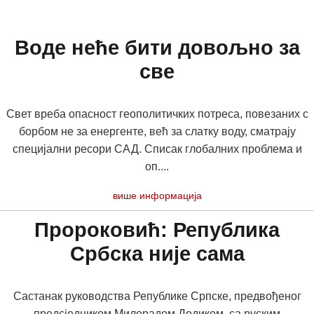
Воде неће бити довољно за
све
Свет вреба опасност геополитичких потреса, повезаних с
борбом не за енергенте, већ за слатку воду, сматрају
специјални ресори САД. Списак глобалних проблема и
оп....
више информација
Пророковић: Република
Србска није сама
Састанак руководства Републике Српске, предвођеног
предсједником Милорадом Додиком, са руским