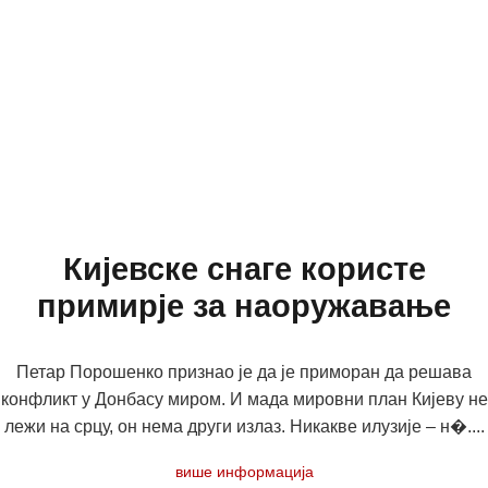
Кијевске снаге користе
примирје за наоружавање
Петар Порошенко признао је да је приморан да решава
конфликт у Донбасу миром. И мада мировни план Кијеву не
лежи на срцу, он нема други излаз. Никакве илузије – н�....
више информација