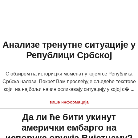
Анализе тренутне ситуације у
Републици Србској
С обзиром на историсјки моменат у којем се Република
Србска налази, Покрет Вам прослеђује сљедеће текстове
који на најбољи начин осликавају ситуацију у којој с�....
више информација
Да ли ће бити укинут
амерички ембарго на