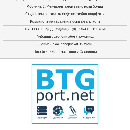
Формула 1: Мекларен представио нови болид
Студентима стоматологије потребни пацијенти
Комунистичка стратегија освајања власти
НБА: Нова побједа Мајамија, увјерљива Оклахома
Албанци затечени због споменика
Олимпијакос освојио 40. титулу!
Појефтиниле некретнине у Словенији