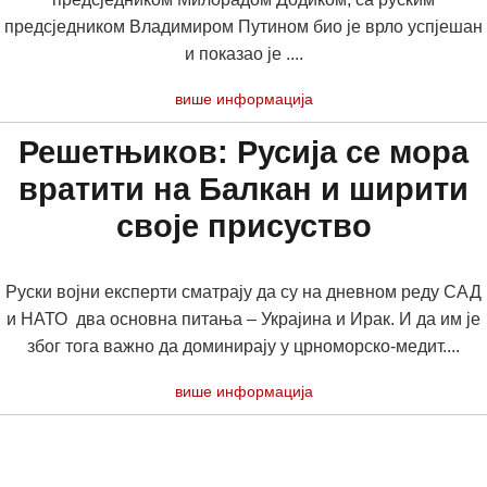
предсједником Владимиром Путином био је врло успјешан
и показао је ....
више информација
Решетњиков: Русија се мора
вратити на Балкан и ширити
своје присуство
Руски војни експерти сматрају да су на дневном реду САД
и НАТО два основна питања – Украјина и Ирак. И да им је
због тога важно да доминирају у црноморско-медит....
више информација