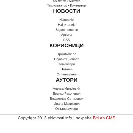
Музички садржаји
Ћирилизатор - Конвертор
НОВОСТИ
Најновије
Најчитаније
Видео новости
Архива
RSS
КОРИСНИЦИ
Пријавите се
Oбјавите новост
Коментари
Питања
Оглашавање
АУТОРИ
Алекса Милојевић
Бранко Ракочевић
Владислав Сотировић
Ивана Матијевић
Остали аутори
Copyright 2013 eNovosti.info | покреће
BitLab CMS