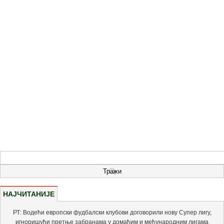
НАЈЧИТАНИЈЕ
РТ: Водећи европски фудбалски клубови договорили нову Супер лигу,
игноришући претње забранама у домаћим и међународним лигама