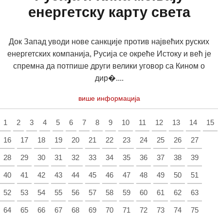
енергетску карту света
Док Запад уводи нове санкције против највећих руских
енергетских компанија, Русија се окреће Истоку и већ је
спремна да потпише други велики уговор са Кином о
дир�....
више информација
1
2
3
4
5
6
7
8
9
10
11
12
13
14
15
16
17
18
19
20
21
22
23
24
25
26
27
28
29
30
31
32
33
34
35
36
37
38
39
40
41
42
43
44
45
46
47
48
49
50
51
52
53
54
55
56
57
58
59
60
61
62
63
64
65
66
67
68
69
70
71
72
73
74
75