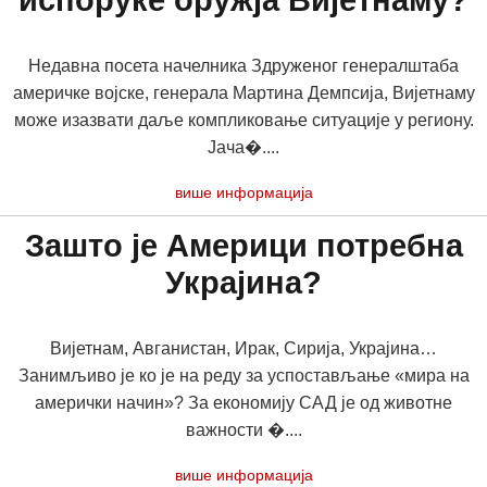
испоруке оружја Вијетнаму?
Недавна посета начелника Здруженог генералштаба
америчке војске, генерала Мартина Демпсија, Вијетнаму
може изазвати даље компликовање ситуације у региону.
Јача�....
више информација
Зашто је Америци потребна
Украјина?
Вијетнам, Авганистан, Ирак, Сирија, Украјина…
Занимљиво је ко је на реду за успостављање «мира на
амерички начин»? За економију САД је од животне
важности �....
више информација