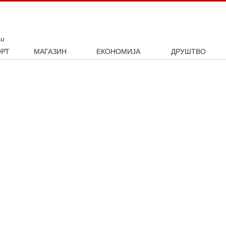
ти
РТ
МАГАЗИН
ЕКОНОМИЈА
ДРУШТВО
ал
Занимљивости
Посао
Интервју
ка
Култура
Аутомобили
ото
Наука и технологија
Некретнине
Образовање
Шоу бизнис