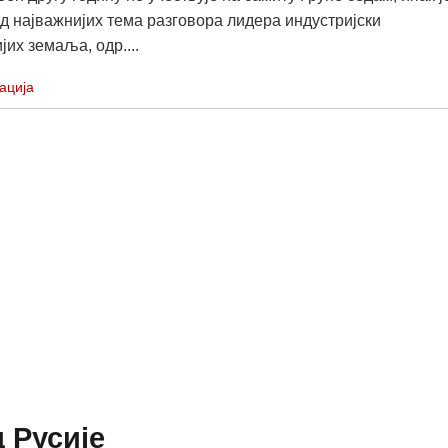
од најважнијих тема разговора лидера индустријски
јих земаља, одр....
ација
 Русије