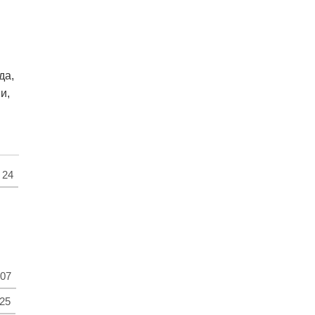
да,
и,
24
07
25