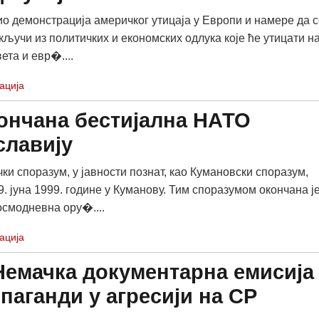
био демонстрација америчког утицаја у Европи и намере да с
кључи из политичких и економских одлука које ће утицати н
ета и евр�....
ација
ончана бестијална НАТО
славију
ки споразум, у јавности познат, као Кумановски споразум,
9. јуна 1999. године у Куманову. Тим споразумом окончана ј
смодневна ору�....
ација
Немачка документарна емисија
паганди у агресији на СР