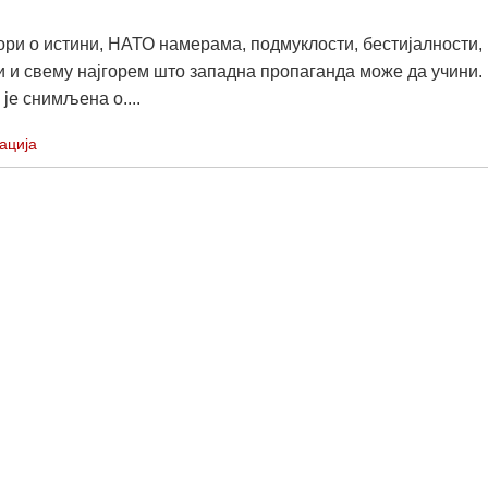
ори о истини, НАТО намерама, подмуклости, бестијалности,
 и свему најгорем што западна пропаганда може да учини.
је снимљена о....
ација