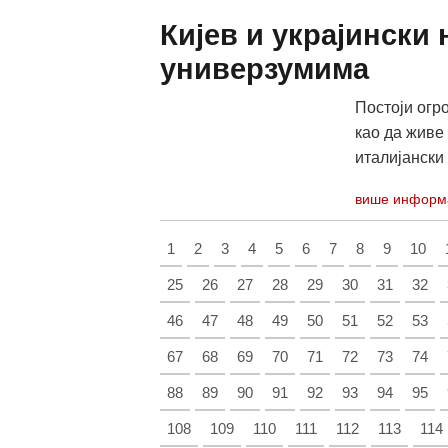
Кијев и украјински
универзумима
Постоји огро
као да живе
италијански 
више информ
1
2
3
4
5
6
7
8
9
10
25
26
27
28
29
30
31
32
46
47
48
49
50
51
52
53
67
68
69
70
71
72
73
74
88
89
90
91
92
93
94
95
108
109
110
111
112
113
114