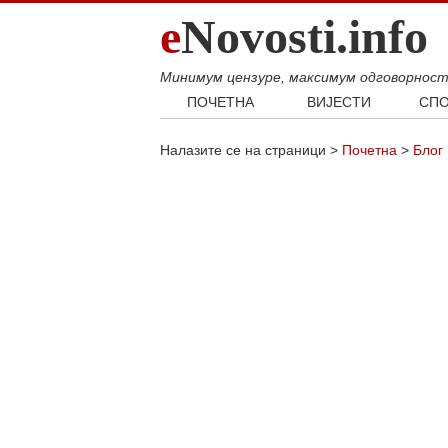
e
Novosti.info
Минимум цензуре, максимум одговорнос
ПОЧЕТНА
ВИЈЕСТИ
СПО
Свијет
Фудб
Налазите се на страници >
Почетна
>
Блог
Балкан
Кошар
Србија
Аутом
Република Српска
Хроника