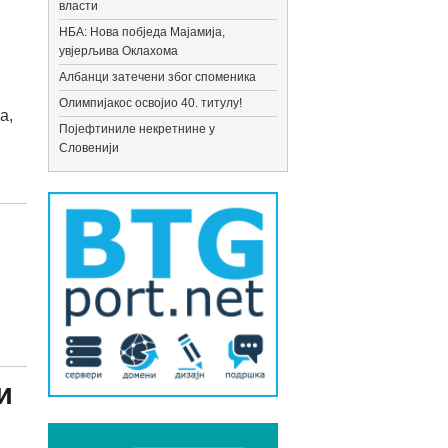
власти
НБА: Нова побједа Мајамија,
увјерљива Оклахома
Албанци затечени због споменика
Олимпијакос освојио 40. титулу!
а,
Појефтиниле некретнине у
Словенији
и