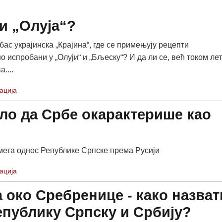
и „Олуја“?
бас украјинска „Крајина“, где се примењују рецепти
 испробани у „Олуји“ и „Бљеску“? И да ли се, већ током лет
....
ација
ало да Србе окарактерише као
мета однос Републике Српске према Русији
ација
 око Сребренице - како назват
епублику Српску и Србију?