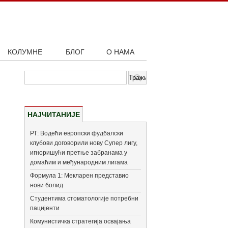
КОЛУМНЕ
БЛОГ
О НАМА
НАЈЧИТАНИЈЕ
РТ: Водећи европски фудбалски
клубови договорили нову Супер лигу,
игноришући претње забранама у
домаћим и међународним лигама
Формула 1: Мекларен представио
нови болид
Студентима стоматологије потребни
пацијенти
Комунистичка стратегија освајања