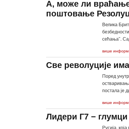
A, може ли враћање
поштовање Резолуц
Велика Брит
безбедности
сећања". Сад
више информ
Све револуције има
Поред унутр
остваривањ
постала је д
више информ
Лидери Г7 − глумци
Русија, која