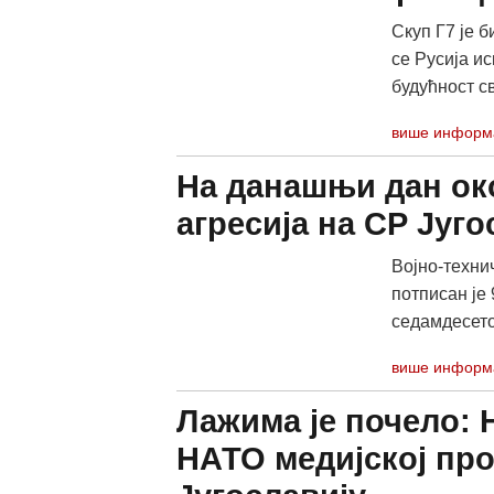
Скуп Г7 је 
се Русија ис
будућност св
више информ
На данашњи дан ок
агресија на СР Југо
Војно-технич
потписан је 
седамдесето
више информ
Лажима је почело: 
НАТО медијској про