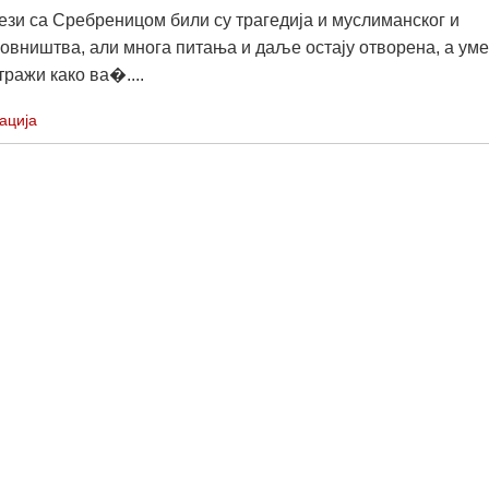
вези са Сребреницом били су трагедија и муслиманског и
новништва, али многа питања и даље остају отворена, а уме
тражи како ва�....
ација