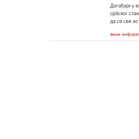
Догађаји у 
србског ста
да се све ис
више информ