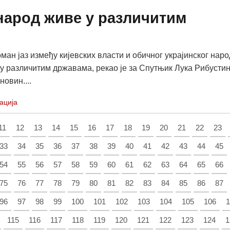
 народ живе у различитим
ман јаз између кијевских власти и обичног украјинског наро
 у различитим државама, рекао је за Спутњик Лука Рибустин
новин....
ација
11
12
13
14
15
16
17
18
19
20
21
22
23
33
34
35
36
37
38
39
40
41
42
43
44
45
54
55
56
57
58
59
60
61
62
63
64
65
66
75
76
77
78
79
80
81
82
83
84
85
86
87
96
97
98
99
100
101
102
103
104
105
106
1
115
116
117
118
119
120
121
122
123
124
1