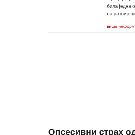
била једна 
најразвијени
више информ
Опсесивни страх од