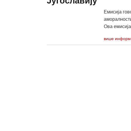
Југославију
Емисија гов
аморалности
Ова емисија 
више информ