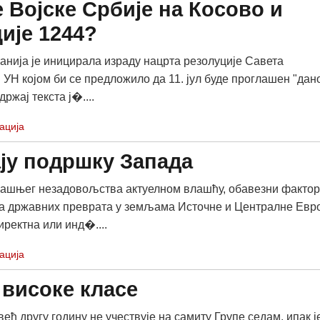
 Војске Србије на Косово и
ије 1244?
анија је иницирала израду нацрта резолуције Савета
 УН којом би се предложило да 11. јул буде проглашен "дан
ржај текста ј�....
ација
ју подршку Запада
ашњег незадовољства актуелном влашћу, обавезни фактор
а државних преврата у земљама Источне и Централне Евр
иректна или инд�....
ација
 високе класе
 већ другу годину не учествује на самиту Групе седам, ипак ј