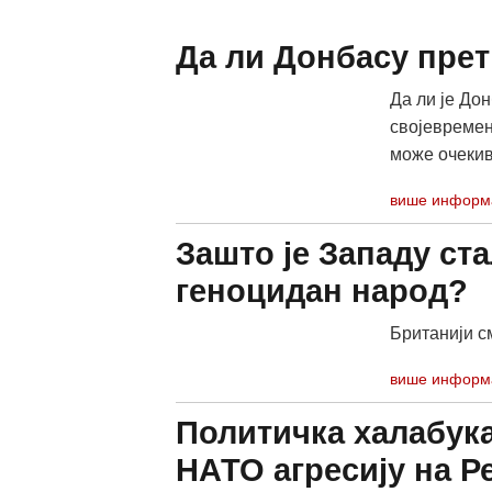
Да ли Донбасу прет
Да ли је Дон
својевремено
може очекива
више информ
Зашто је Западу ст
геноцидан народ?
Британији с
више информ
Политичка халабука
НАТО агресију на Р