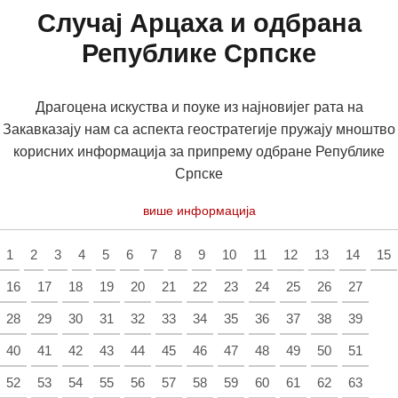
Случај Арцаха и одбрана
Републике Српске
Драгоцена искуства и поуке из најновијег рата на
Закавказају нам са аспекта геостратегије пружају мноштво
корисних информација за припрему одбране Републике
Српске
више информација
1
2
3
4
5
6
7
8
9
10
11
12
13
14
15
16
17
18
19
20
21
22
23
24
25
26
27
28
29
30
31
32
33
34
35
36
37
38
39
40
41
42
43
44
45
46
47
48
49
50
51
52
53
54
55
56
57
58
59
60
61
62
63