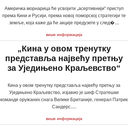
Америчка морнарица ће усвојити „асертивнији“ приступ
према Кини и Русији, према новој поморској стратегији те
земље, која каже да ће акције предузете у след�....
више информација
„Кина у овом тренутку
представља највећу претњу
за Уједињено Краљевство“
Кина у овом тренутку представља највећу претњу за
Уједињено Краљевство, изјавио је шеф Стратешке
команде оружаних снага Велике Британије, генерал Патрик
Сандерс.....
више информација