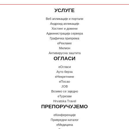
УСЛУГЕ
Веб апликације и портали
Андроид апликације
Хостинг и домени
Администрација сервера
Графичка припрема
еРекламе
Милион
Антивирусна заштита
ОГЛАСИ
еОгласи
Ауто берза
еНекретнине
еПосао
JOB
Возимо се заједно
еТуризам
Hrvatska Travel
ПРЕПОРУЧУЈЕМО
еКонференције
Привредни каталог
еМедицина