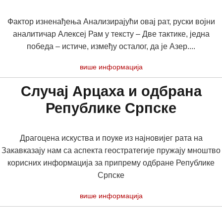
Фактор изненађења Анализирајући овај рат, руски војни
аналитичар Алексеј Рам у тексту – Две тактике, једна
победа – истиче, између осталог, да је Азер....
више информација
Случај Арцаха и одбрана
Републике Српске
Драгоцена искуства и поуке из најновијег рата на
Закавказају нам са аспекта геостратегије пружају мноштво
корисних информација за припрему одбране Републике
Српске
више информација