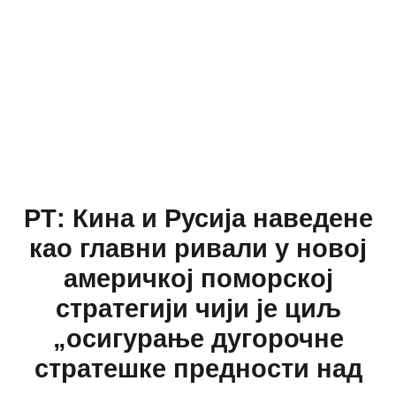
РТ: Кина и Русија наведене
као главни ривали у новој
америчкој поморској
стратегији чији је циљ
„осигурање дугорочне
стратешке предности над