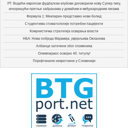
РТ: Водећи европски фудбалски клубови договорили нову Супер лигу,
игноришући претње забранама у домаћим и међународним лигама
Формула 1: Мекларен представио нови болид
Студентима стоматологије потребни пацијенти
Комунистичка стратегија освајања власти
НБА: Нова побједа Мајамија, увјерљива Оклахома
Албанци затечени због споменика
Олимпијакос освојио 40. титулу!
Појефтиниле некретнине у Словенији