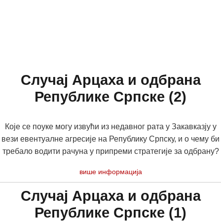
Случај Арцаха и одбрана
Републике Српске (2)
Које се поуке могу извући из недавног рата у Закавказју у
вези евентуалне агресије на Републику Српску, и о чему би
требало водити рачуна у припреми стратегије за одбрану?
више информација
Случај Арцаха и одбрана
Републике Српске (1)