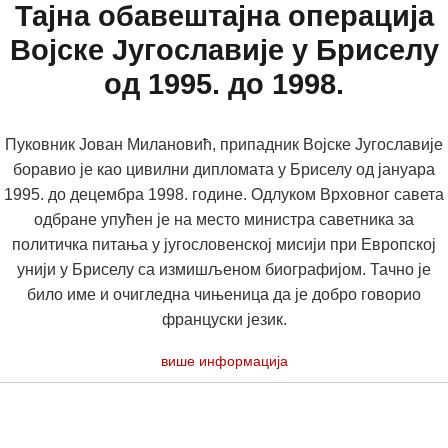
Тајна обавештајна операција
Војске Југославије у Бриселу
од 1995. до 1998.
Пуковник Јован Милановић, припадник Војске Југославије
боравио је као цивилни дипломата у Бриселу од јануара
1995. до децембра 1998. године. Одлуком Врховног савета
одбране упућен је на место министра саветника за
политичка питања у југословенској мисији при Европској
унији у Бриселу са измишљеном биографијом. Тачно је
било име и очигледна чињеница да је добро говорио
француски језик.
више информација