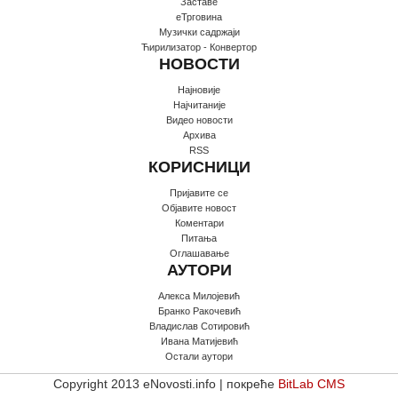
Заставе
еТрговина
Музички садржаји
Ћирилизатор - Конвертор
НОВОСТИ
Најновије
Најчитаније
Видео новости
Архива
RSS
КОРИСНИЦИ
Пријавите се
Oбјавите новост
Коментари
Питања
Оглашавање
АУТОРИ
Алекса Милојевић
Бранко Ракочевић
Владислав Сотировић
Ивана Матијевић
Остали аутори
Copyright 2013 eNovosti.info | покреће
BitLab CMS