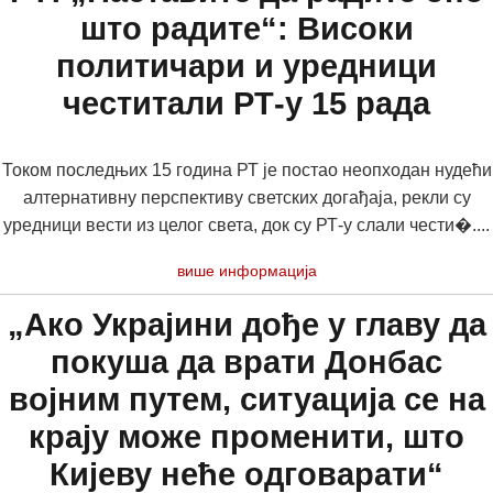
што радите“: Високи
политичари и уредници
честитали РТ-у 15 рада
Током последњих 15 година РТ је постао неопходан нудећи
алтернативну перспективу светских догађаја, рекли су
уредници вести из целог света, док су РТ-у слали чести�....
више информација
„Ако Украјини дође у главу да
покуша да врати Донбас
војним путем, ситуација се на
крају може променити, што
Кијеву неће одговарати“