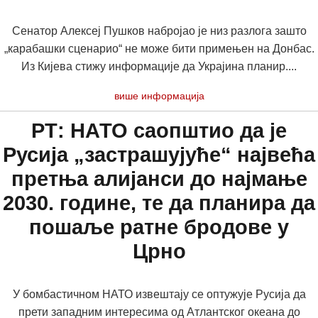
Сенатор Алексеј Пушков набројао је низ разлога зашто
„карабашки сценарио“ не може бити примењен на Донбас.
Из Кијева стижу информације да Украјина планир....
више информација
РТ: НАТО саопштио да је
Русија „застрашујуће“ највећа
претња алијанси до најмање
2030. године, те да планира да
пошаље ратне бродове у
Црно
У бомбастичном НАТО извештају се оптужује Русија да
прети западним интересима од Атлантског океана до