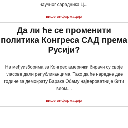
научног сарадника Ц....
више информација
Да ли ће се променити
политика Конгреса САД према
Русији?
На међуизборима за Конгрес амерички бирачи су своје
гласове дали републиканцима. Тако да ће наредне две
године за демократу Барака Обаму највероватније бити
веом....
више информација