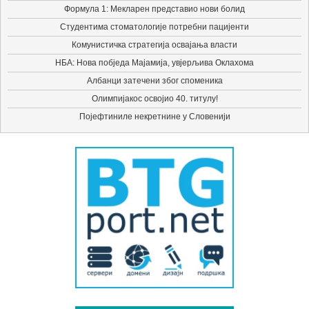
Формула 1: Мекларен представио нови болид
Студентима стоматологије потребни пацијенти
Комунистичка стратегија освајања власти
НБА: Нова побједа Мајамија, увјерљива Оклахома
Албанци затечени због споменика
Олимпијакос освојио 40. титулу!
Појефтиниле некретнине у Словенији