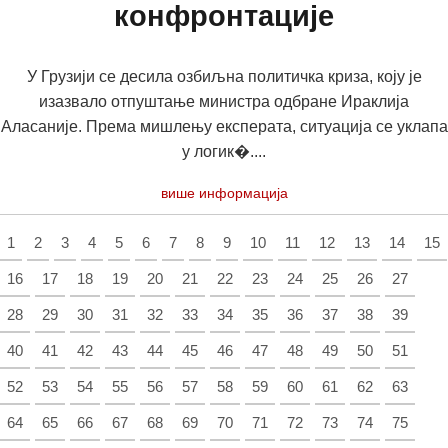
конфронтације
У Грузији се десила озбиљна политичка криза, коју је
изазвало отпуштање министра одбране Ираклија
Аласаније. Према мишлењу експерата, ситуација се уклапа
у логик�....
више информација
1
2
3
4
5
6
7
8
9
10
11
12
13
14
15
16
17
18
19
20
21
22
23
24
25
26
27
28
29
30
31
32
33
34
35
36
37
38
39
40
41
42
43
44
45
46
47
48
49
50
51
52
53
54
55
56
57
58
59
60
61
62
63
64
65
66
67
68
69
70
71
72
73
74
75