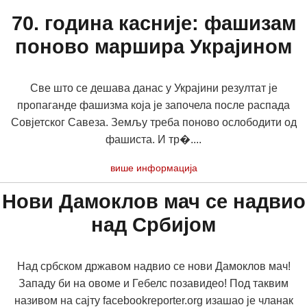
70. година касније: фашизам
поново маршира Украјином
Све што се дешава данас у Украјини резултат је
пропаганде фашизма која је започела после распада
Совјетског Савеза. Земљу треба поново ослободити од
фашиста. И тр�....
више информација
Нови Дамоклов мач се надвио
над Србијом
Над србском државом надвио се нови Дамоклов мач!
Западу би на овоме и Гебелс позавидео! Под таквим
називом на сајту facebookreporter.org изашао је чланак