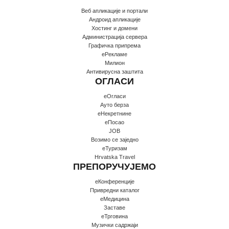
Веб апликације и портали
Андроид апликације
Хостинг и домени
Администрација сервера
Графичка припрема
еРекламе
Милион
Антивирусна заштита
ОГЛАСИ
еОгласи
Ауто берза
еНекретнине
еПосао
JOB
Возимо се заједно
еТуризам
Hrvatska Travel
ПРЕПОРУЧУЈЕМО
еКонференције
Привредни каталог
еМедицина
Заставе
еТрговина
Музички садржаји