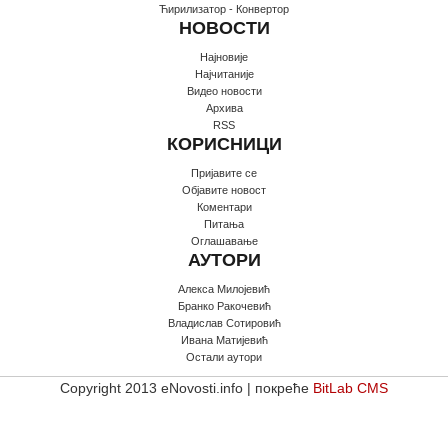
Ћирилизатор - Конвертор
НОВОСТИ
Најновије
Најчитаније
Видео новости
Архива
RSS
КОРИСНИЦИ
Пријавите се
Oбјавите новост
Коментари
Питања
Оглашавање
АУТОРИ
Алекса Милојевић
Бранко Ракочевић
Владислав Сотировић
Ивана Матијевић
Остали аутори
Copyright 2013 eNovosti.info | покреће
BitLab CMS