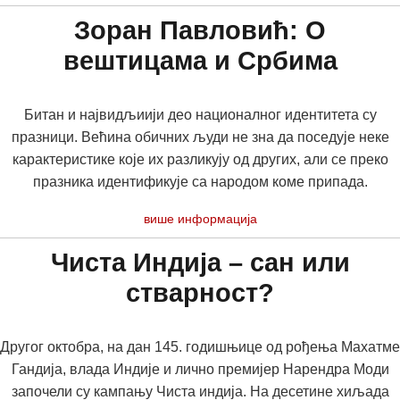
Зоран Павловић: О
вештицама и Србима
Битан и највидљиији део националног идентитета су
празници. Већина обичних људи не зна да поседује неке
карактеристике које их разликују од других, али се преко
празника идентификује са народом коме припада.
више информација
Чиста Индија – сан или
стварност?
Другог октобра, на дан 145. годишњице од рођења Махатме
Гандија, влада Индије и лично премијер Нарендра Моди
започели су кампању Чиста индија. На десетине хиљада