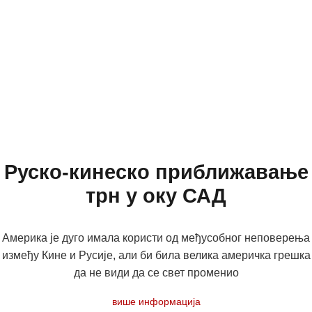
Руско-кинеско приближавање
трн у оку САД
Америка је дуго имала користи од међусобног неповерења
између Кине и Русије, али би била велика америчка грешка
да не види да се свет променио
више информација