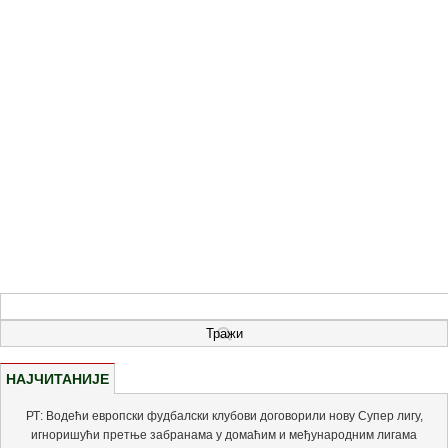
НАЈЧИТАНИЈЕ
РТ: Водећи европски фудбалски клубови договорили нову Супер лигу,
игноришући претње забранама у домаћим и међународним лигама