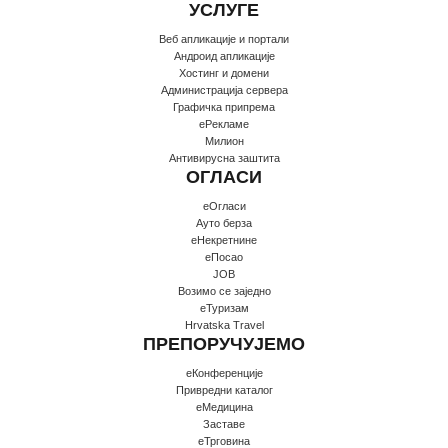
УСЛУГЕ
Веб апликације и портали
Андроид апликације
Хостинг и домени
Администрација сервера
Графичка припрема
еРекламе
Милион
Антивирусна заштита
ОГЛАСИ
еОгласи
Ауто берза
еНекретнине
еПосао
JOB
Возимо се заједно
еТуризам
Hrvatska Travel
ПРЕПОРУЧУЈЕМО
еКонференције
Привредни каталог
еМедицина
Заставе
еТрговина