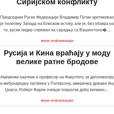
Сиријском конфликту
Председник Руске Федерације Владимир Путин критиковао
је политику Запада на Блиском истоку, али је, без обзира на
то, руски лидер спреман на сарадњу са Вашингтоно�....
више информација
Русија и Кина враћају у моду
велике ратне бродове
Амерички научник и професор на Факултету за дипломатију
и међународну трговину у Патерсону, америчкој држави Њу
Џерси, Роберт Фарли очекује повратак доба великих....
више информација