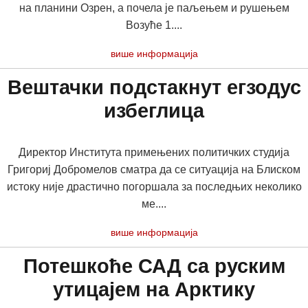
на планини Озрен, а почела је паљењем и рушењем
Возуће 1....
више информација
Вештачки подстакнут егзодус
избеглица
Директор Института примењених политичких студија
Григориј Добромелов сматра да се ситуација на Блиском
истоку није драстично погоршала за последњих неколико
ме....
више информација
Потешкоће САД са руским
утицајем на Арктику