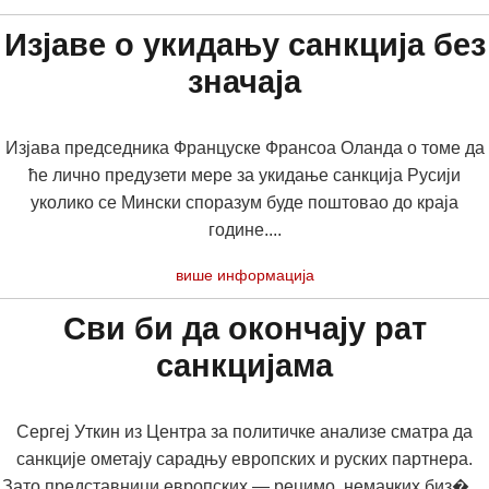
Изјаве о укидању санкција без
значаја
Изјава председника Француске Франсоа Оланда о томе да
ће лично предузети мере за укидање санкција Русији
уколико се Мински споразум буде поштовао до краја
године....
више информација
Сви би да окончају рат
санкцијама
Сергеј Уткин из Центра за политичке анализе сматра да
санкције ометају сарадњу европских и руских партнера.
Зато представници европских — рецимо, немачких биз�....