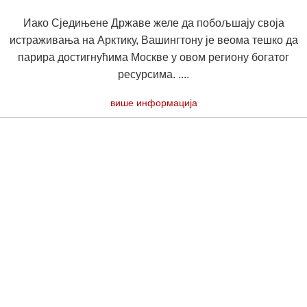
Иако Сједињене Државе желе да побољшају своја
истраживања на Арктику, Вашингтону је веома тешко да
парира достигнућима Москве у овом региону богатог
ресурсима. ....
више информација