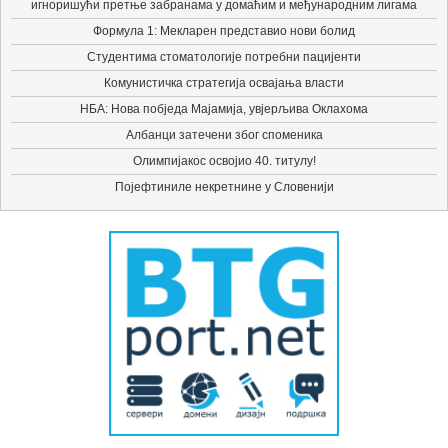
игноришући претње забранама у домаћим и међународним лигама
Формула 1: Мекларен представио нови болид
Студентима стоматологије потребни пацијенти
Комунистичка стратегија освајања власти
НБА: Нова побједа Мајамија, увјерљива Оклахома
Албанци затечени због споменика
Олимпијакос освојио 40. титулу!
Појефтиниле некретнине у Словенији