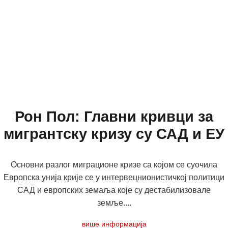
Рон Пол: Главни кривци за
мигрантску кризу су САД и ЕУ
Основни разлог миграционе кризе са којом се суочила
Европска унија крије се у интервецнионистичкој политици
САД и европских земаља које су дестабилизовале
земље....
више информација