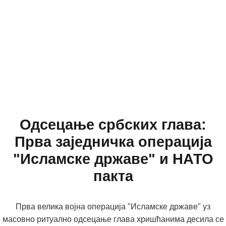
Одсецање србских глава:
Прва заједничка операција
"Исламске државе" и НАТО
пакта
Прва велика војна операција "Исламске државе" уз
масовно ритуално одсецање глава хришћанима десила се