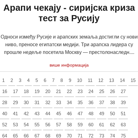
Арапи чекају - сиријска криза
тест за Русију
Односи између Русије и арапских земаља достигли су нови
ниво, преносе египатски медији. Три арапска лидера су
прошле недеље посетила Москву — престолонаследн....
више информација
1
2
3
4
5
6
7
8
9
10
11
12
13
14
15
16
17
18
19
20
21
22
23
24
25
26
27
28
29
30
31
32
33
34
35
36
37
38
39
40
41
42
43
44
45
46
47
48
49
50
51
52
53
54
55
56
57
58
59
60
61
62
63
64
65
66
67
68
69
70
71
72
73
74
75