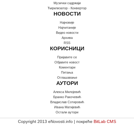
Музички садржаји
Ћирилизатор - Конвертор
НОВОСТИ
Најновије
Најчитаније
Видео новости
Архива
RSS
КОРИСНИЦИ
Пријавите се
Oбјавите новост
Коментари
Питања
Оглашавање
АУТОРИ
Алекса Милојевић
Бранко Ракочевић
Владислав Сотировић
Ивана Матијевић
Остали аутори
Copyright 2013 eNovosti.info | покреће
BitLab CMS