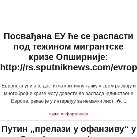
Посвађана ЕУ ће се распасти
под тежином мигрантске
кризе Опширније:
http://rs.sputniknews.com/evr
Европска унија је достигла критичну тачку у свом развоју и
многобројне кризе могу довести до распада јединствене
Европе, рекао је у интервјуу за немачки лист „�....
више информација
Путин „прелази у офанзиву“ у