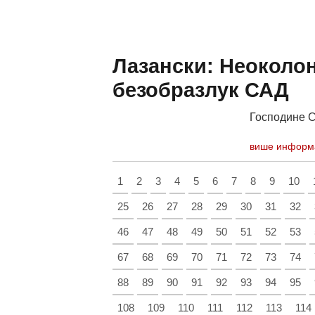
Лазански: Неоколо
безобразлук САД
Господине С
више информ
1
2
3
4
5
6
7
8
9
10
25
26
27
28
29
30
31
32
46
47
48
49
50
51
52
53
67
68
69
70
71
72
73
74
88
89
90
91
92
93
94
95
108
109
110
111
112
113
114