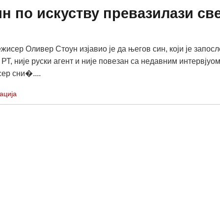
н по искуству превазилази св
жисер Оливер Стоун изјавио је да његов син, који је запосл
 РТ, није руски агент и није повезан са недавним интервјуо
сер сни�....
ација