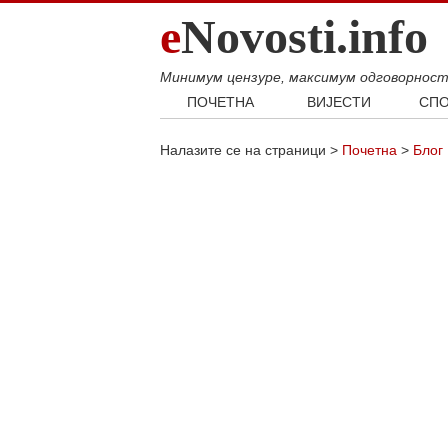
e
Novosti.info
Минимум цензуре, максимум одговорнос
ПОЧЕТНА
ВИЈЕСТИ
СПО
Свијет
Фудб
Налазите се на страници >
Почетна
>
Блог
Балкан
Кошар
Србија
Аутом
Република Српска
Хроника