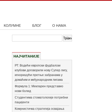
КОЛУМНЕ
БЛОГ
О НАМА
НАЈЧИТАНИЈЕ
РТ: Водећи европски фудбалски
клубови договорили нову Супер лигу,
игноришући претње забранама у
домаћим и међународним лигама
Формула 1: Мекларен представио
нови болид
Студентима стоматологије потребни
пацијенти
Комунистичка стратегија освајања