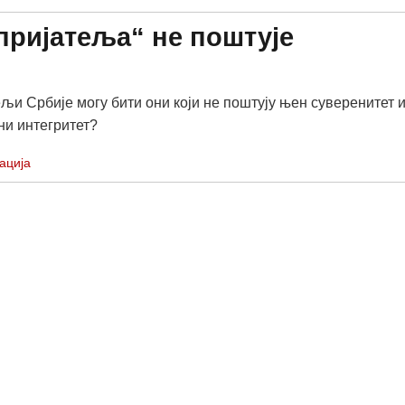
пријатеља“ не поштује
ељи Србије могу бити они који не поштују њен суверенитет 
ни интегритет?
ација