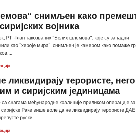
лемова“ снимљен како премеш
сиријских војника
ок, РТ Члан такозваних "Белих шлемова", које су западни
чили као "хероје мира", снимљен је камером како помаже г
ов....
ација
е ликвидирају терористе, него
ким и сиријским јединицама
 са снагама међународне коалиције приликом операције за
сиријске Раке више воле да не ликвидирају терористе ДА
препусте руски....
ација