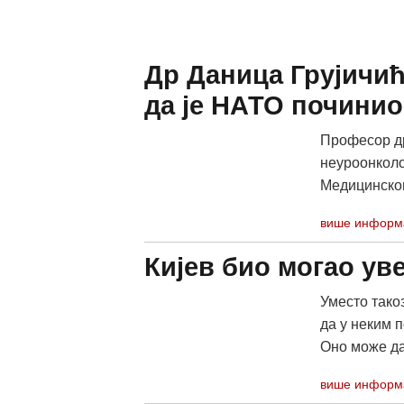
Др Даница Грујичић
да је НАТО почини
Професор др
неуроонколо
Медицинском
више информ
Кијев био могао ув
Уместо тако
да у неким 
Оно може да
више информ