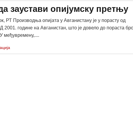
 да заустави опијумску претњу
ок, РТ Производња опијата у Авганистану је у порасту од
Д 2001. године на Авганистан, што је довело до пораста бро
У међувремену,....
ација