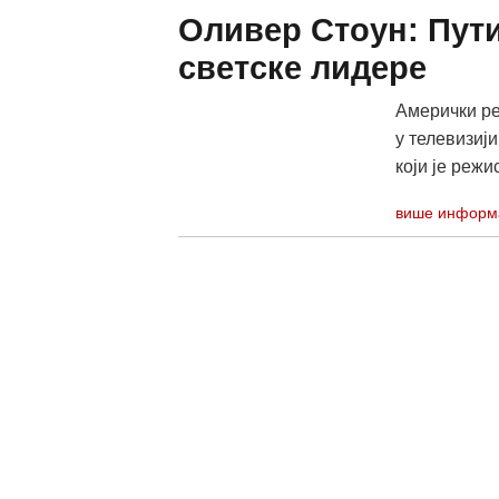
Оливер Стоун: Пути
светске лидере
Амерички ре
у телевизији
који је режи
више информ