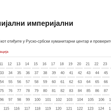
нијални империјални
кот отиђите у Руско-србски хуманитарни центар и проверит
ација
11
12
13
14
15
16
17
18
19
20
21
22
23
33
34
35
36
37
38
39
40
41
42
43
44
45
54
55
56
57
58
59
60
61
62
63
64
65
66
75
76
77
78
79
80
81
82
83
84
85
86
87
96
97
98
99
100
101
102
103
104
105
106
1
115
116
117
118
119
120
121
122
123
124
1