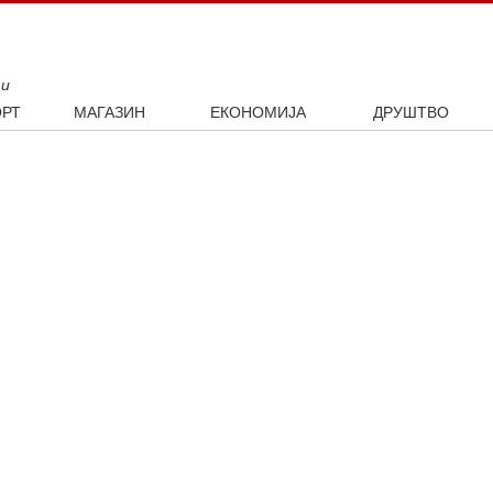
ти
РТ
МАГАЗИН
ЕКОНОМИЈА
ДРУШТВО
ал
Занимљивости
Посао
Интервју
ка
Култура
Аутомобили
ото
Наука и технологија
Некретнине
Образовање
Шоу бизнис