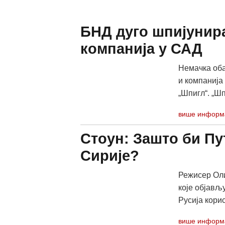
БНД дуго шпијунир
компанија у САД
Немачка оба
и компанија 
„Шпигл“. „Шп
више информ
Стоун: Зашто би Пу
Сирије?
Режисер Оли
које објављу
Русија корис
више информ