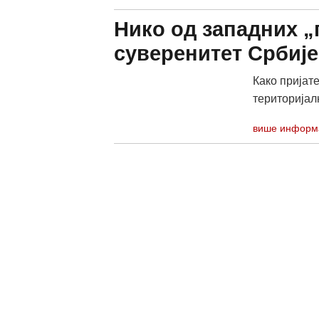
Нико од западних „
суверенитет Србије
Како пријат
територијал
више информ