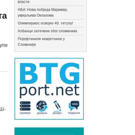
власти
НБА: Нова побједа Мајамија,
та
увјерљива Оклахома
Олимпијакос освојио 40. титулу!
Албанци затечени због споменика
Појефтиниле некретнине у
рупи
Словенији
ЕШ-