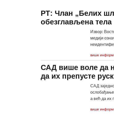
РТ: Члан „Белих ш
обезглављена тела 
Извор: Вост
медији озна
неидентифик
више информ
САД више воле да н
да их препусте рус
САД заједно
ослобађање 
а већ да их 
више информ