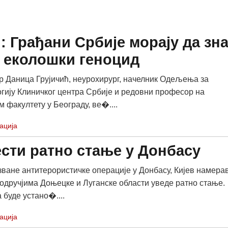
: Грађани Србије морају да зна
о еколошки геноцид
 Даница Грујичић, неурохирург, начелник Одељења за
гију Клиничког центра Србије и редовни професор на
 факултету у Београду, ве�....
ација
ести ратно стање у Донбасу
зване антитерористичке операције у Донбасу, Кијев намера
подручјима Доњецке и Луганске области уведе ратно стање.
 буде устано�....
ација