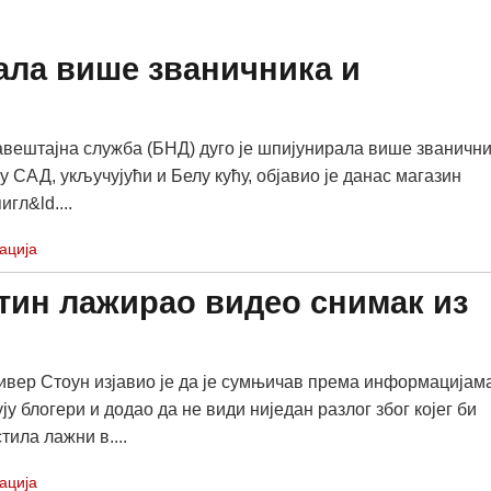
ала више званичника и
вештајна служба (БНД) дуго је шпијунирала више званичн
у САД, укључујући и Белу кућу, објавио је данас магазин
игл&ld....
ација
тин лажирао видео снимак из
вер Стоун изјавио је да је сумњичав према информацијам
ју блогери и додао да не види ниједан разлог због којег би
тила лажни в....
ација