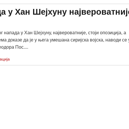
да у Хан Шејхуну највероватниј
г напада у Хан Шејхуну, највероватније, стоји опозиција, а
ма доказе да је у њега умешана сиријска војска, наводи се 
одора Пос....
ација