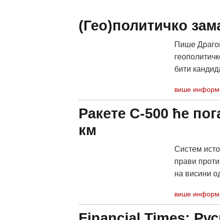
(Гео)политичко зам
Пише Драгом
геополитичк
бити кандида
више информ
Ракете С-500 ће по
км
Систем исто
прави проти
на висини од
више информ
Financial Times: Ру