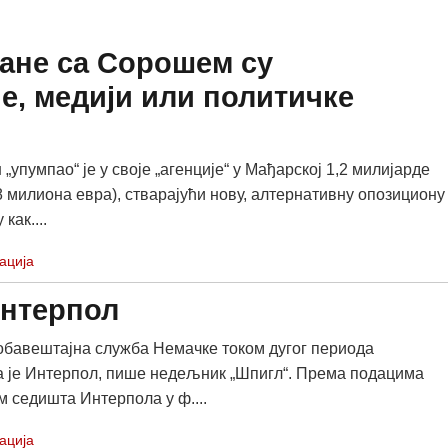
зане са Сорошем су
е, медији или политичке
упумпао“ је у своје „агенције“ у Мађарској 1,2 милијарде
8 милиона евра), стварајући нову, алтернативну опозициону
как....
ација
Интерпол
бавештајна служба Немачке током дугог периода
 је Интерпол, пише недељник „Шпигл“. Према подацима
м седишта Интерпола у ф....
ација