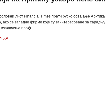
ословни лист Financial Times прати руско освајање Арктика 
а, ако се западне фирме које су заинтересоване за сарадњу
а извлачење про�....
ација