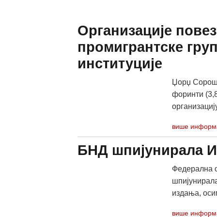
Oрганизације пове
промигрантске груп
институције
Џорџ Сорош „
форинти (3,
организацију 
више информ
БНД шпијунирала 
Федерална о
шпијунирала
издања, оси
више информ