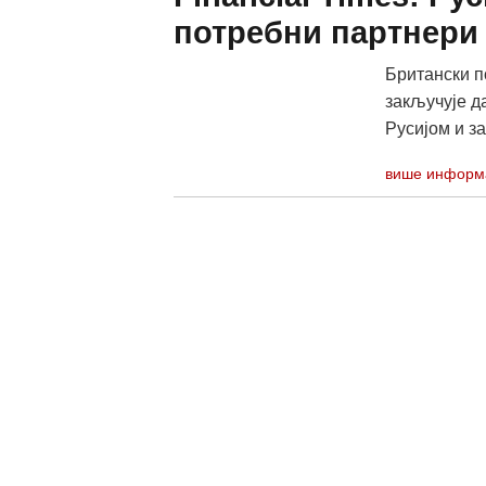
потребни партнери
Британски п
закључује д
Русијом и з
више информ