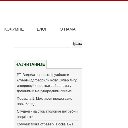
КОЛУМНЕ
БЛОГ
О НАМА
НАЈЧИТАНИЈЕ
РТ: Водећи европски фудбалски
клубови договорили нову Супер лигу,
игноришући претње забранама у
домаћим и међународним лигама
Формула 1: Мекларен представио
нови болид
Студентима стоматологије потребни
пацијенти
Комунистичка стратегија освајања