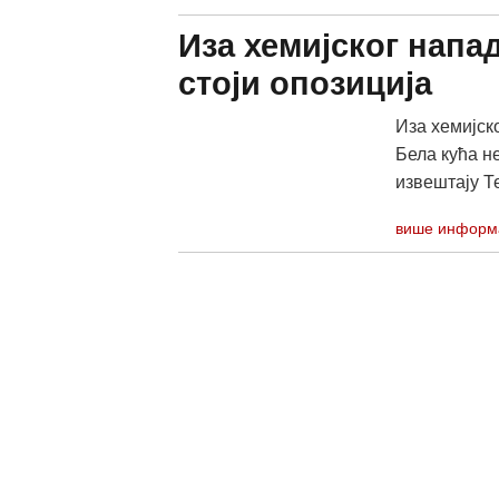
Иза хемијског напа
стоји опозиција
Иза хемијско
Бела кућа не
извештају Те
више информ