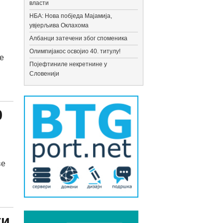
власти
НБА: Нова побједа Мајамија,
увјерљива Оклахома
Албанци затечени због споменика
Олимпијакос освојио 40. титулу!
е
Појефтиниле некретнине у
Словенији
0
ве
ти