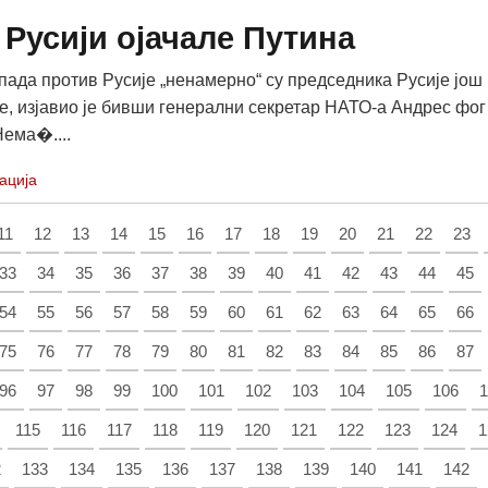
 Русији ојачале Путина
пада против Русије „ненамерно“ су председника Русије још
е, изјавио је бивши генерални секретар НАТО-а Андрес фог
Нема�....
ација
11
12
13
14
15
16
17
18
19
20
21
22
23
33
34
35
36
37
38
39
40
41
42
43
44
45
54
55
56
57
58
59
60
61
62
63
64
65
66
75
76
77
78
79
80
81
82
83
84
85
86
87
96
97
98
99
100
101
102
103
104
105
106
1
115
116
117
118
119
120
121
122
123
124
1
2
133
134
135
136
137
138
139
140
141
142