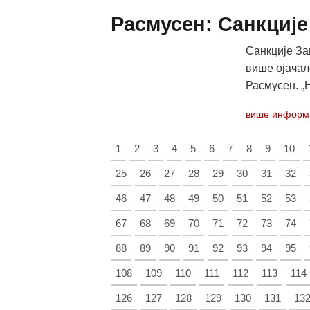
Расмусен: Санкције
Санкције За
више ојачал
Расмусен. „
више информ
1
2
3
4
5
6
7
8
9
10
25
26
27
28
29
30
31
32
46
47
48
49
50
51
52
53
67
68
69
70
71
72
73
74
88
89
90
91
92
93
94
95
108
109
110
111
112
113
114
126
127
128
129
130
131
13