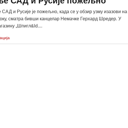
е САД и Русије пожељно
САД и Русије је пожељно, када се у обзир узму изазови на
оку, сматра бивши канцелар Немачке Герхард Шредер. У
газину „Шпигл&ld....
ација