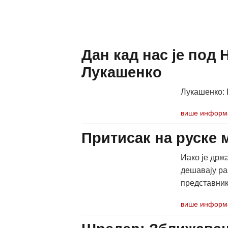
Дан кад нас је под
Лукашенко
Лукашенко: 
више информ
Притисак на руске 
Иако је држ
дешавају ра
представнике
више информ