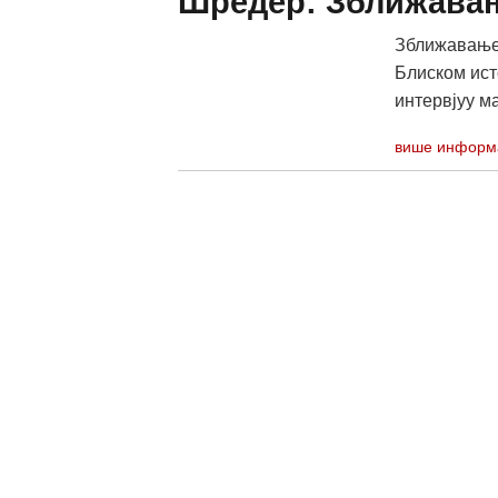
Шредер: Зближавањ
Зближавање 
Блиском ист
интервјуу ма
више информ