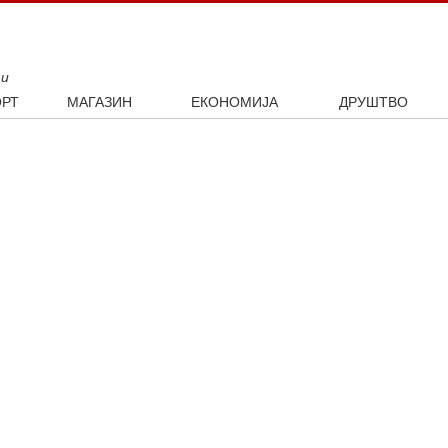
ти
РТ
МАГАЗИН
ЕКОНОМИЈА
ДРУШТВО
ал
Занимљивости
Посао
Интервју
ка
Култура
Аутомобили
ото
Наука и технологија
Некретнине
Образовање
Шоу бизнис