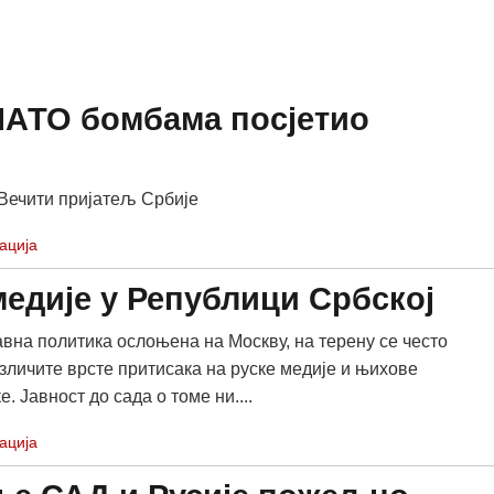
 НАТО бомбама посјетио
Вечити пријатељ Србије
ација
медије у Републици Србској
авна политика ослоњена на Москву, на терену се често
зличите врсте притисака на руске медије и њихове
. Јавност до сада о томе ни....
ација