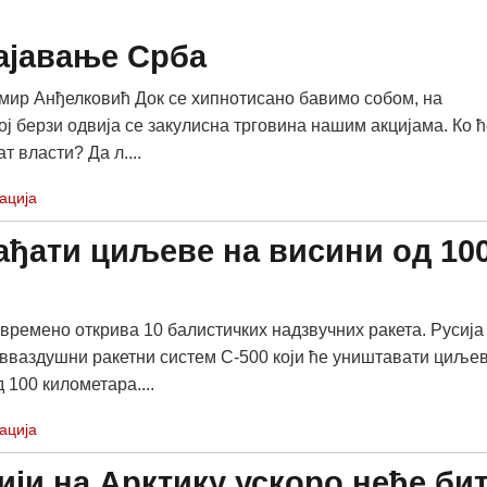
ајавање Срба
ир Анђелковић Док се хипнотисано бавимо собом, на
ој берзи одвија се закулисна трговина нашим акцијама. Ко ћ
т власти? Да л....
ација
гађати циљеве на висини од 10
времено открива 10 балистичких надзвучних ракета. Русија
вваздушни ракетни систем С-500 који ће уништавати циље
 100 километара....
ација
сији на Арктику ускоро неће би