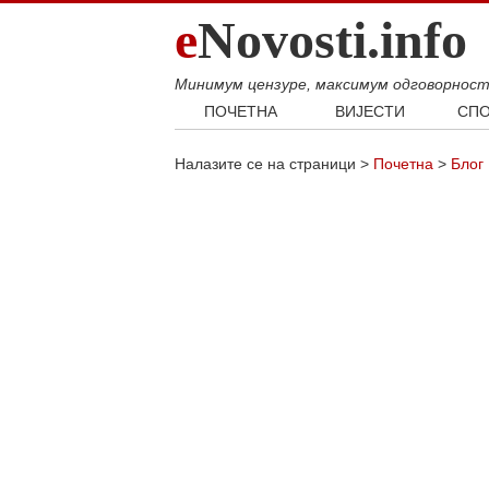
e
Novosti.info
Минимум цензуре, максимум одговорнос
ПОЧЕТНА
ВИЈЕСТИ
СПО
Свијет
Фудб
Налазите се на страници >
Почетна
>
Блог
Балкан
Кошар
Србија
Аутом
Република Српска
Хроника