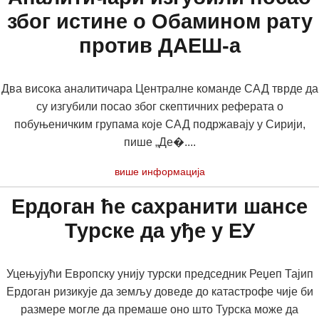
због истине о Обамином рату
против ДАЕШ-а
Два висока аналитичара Централне команде САД тврде да
су изгубили посао због скептичних реферата о
побуњеничким групама које САД подржавају у Сирији,
пише „Де�....
више информација
Ердоган ће сахранити шансе
Турске да уђе у ЕУ
Уцењујући Европску унију турски председник Реџеп Тајип
Ердоган ризикује да земљу доведе до катастрофе чије би
размере могле да премаше оно што Турска може да