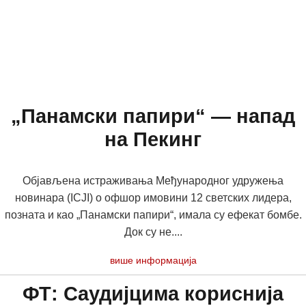
„Панамски папири“ — напад
на Пекинг
Објављена истраживања Међународног удружења
новинара (ICJI) о офшор имовини 12 светских лидера,
позната и као „Панамски папири“, имала су ефекат бомбе.
Док су не....
више информација
ФТ: Саудијцима кориснија