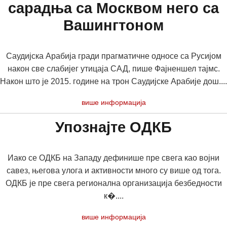
сарадња са Москвом него са
Вашингтоном
Саудијска Арабија гради прагматичне односе са Русијом
након све слабијег утицаја САД, пише Фајненшел тајмс.
Након што је 2015. године на трон Саудијске Арабије дош....
више информација
Упознајте ОДКБ
Иако се ОДКБ на Западу дефинише пре свега као војни
савез, његова улога и активности много су више од тога.
ОДКБ је пре свега регионална организација безбедности
к�....
више информација