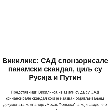
Викиликс: САД спонзорисале
панамски скандал, циљ су
Русија и Путин
Представници Викиликса изјавили су да су САД
финансирале скандал који је изазван објављивањем
докумената компаније „Мосак Фонсека“, а који сведоче о