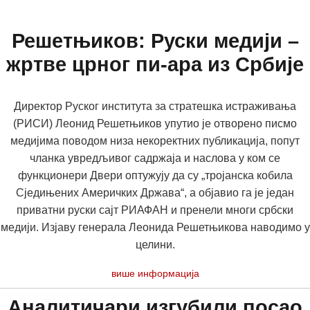
Решетњиков: Руски медији –
жртве црног пи-ара из Србије
Директор Руског института за стратешка истраживања
(РИСИ) Леонид Решетњиков упутио је отворено писмо
медијима поводом низа некоректних публикација, попут
чланка увредљивог садржаја и наслова у ком се
функционери Двери оптужују да су „тројанска кобила
Сједињених Америчких Држава“, а објавио га је један
приватни руски сајт РИАФАН и пренели многи србски
медији. Изјаву генерала Леонида Решетњикова наводимо у
целини.
више информација
Аналитичари изгубили посао