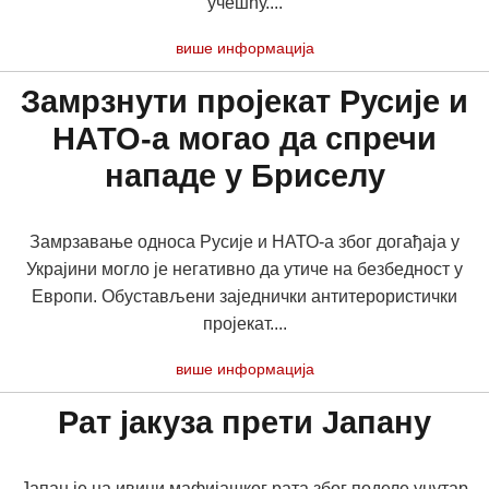
учешћу....
више информација
Замрзнути пројекат Русије и
НАТО-a могао да спречи
нападе у Бриселу
Замрзавање односа Русије и НАТО-а због догађаја у
Украјини могло је негативно да утиче на безбедност у
Европи. Обустављени заједнички антитерористички
пројекат....
више информација
Рат јакуза прети Јапану
Јапан је на ивици мафијашког рата због поделе унутар