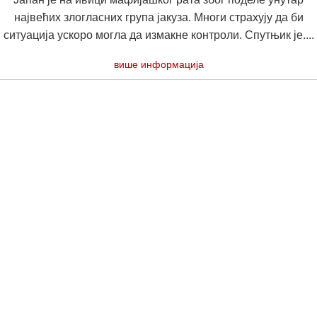
највећих злогласних група јакуза. Многи страхују да би
ситуација ускоро могла да измакне контроли. Спутњик је....
више информација