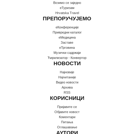
Возимо се заједно
еТуризам
Hrvatska Travel
ПРЕПОРУЧУЈЕМО
еКонференције
Привредни каталог
еМедицина
Заставе
еТрговина
Музички садржаји
Ћирилизатор - Конвертор
НОВОСТИ
Најновије
Најчитаније
Видео новости
Архива
RSS
КОРИСНИЦИ
Пријавите се
Oбјавите новост
Коментари
Питања
Оглашавање
АУТОРИ