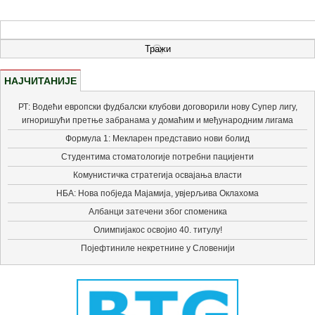
НАЈЧИТАНИЈЕ
РТ: Водећи европски фудбалски клубови договорили нову Супер лигу,
игноришући претње забранама у домаћим и међународним лигама
Формула 1: Мекларен представио нови болид
Студентима стоматологије потребни пацијенти
Комунистичка стратегија освајања власти
НБА: Нова побједа Мајамија, увјерљива Оклахома
Албанци затечени због споменика
Олимпијакос освојио 40. титулу!
Појефтиниле некретнине у Словенији