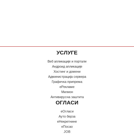
УСЛУГЕ
Веб апликације и портали
Андроид апликације
Хостинг и домени
Администрација сервера
Графичка припрема
еРекламе
Милион
Антивирусна заштита
ОГЛАСИ
еОгласи
Ауто берза
еНекретнине
еПосао
JOB