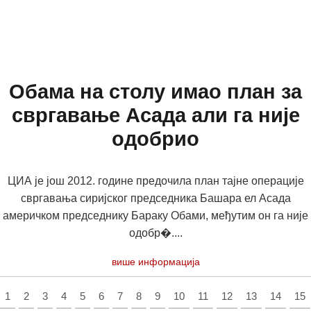
Обама на столу имао план за
свргавање Асада али га није
одобрио
ЦИА је још 2012. године предочила план тајне операције
свргавања сиријског председника Башара ел Асада
америчком председнику Бараку Обами, међутим он га није
одобр�....
више информација
1
2
3
4
5
6
7
8
9
10
11
12
13
14
15