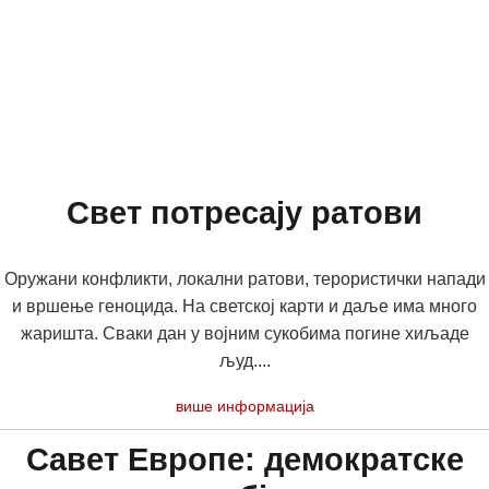
Свет потресају ратови
Оружани конфликти, локални ратови, терористички напади
и вршење геноцида. На светској карти и даље има много
жаришта. Сваки дан у војним сукобима погине хиљаде
људ....
више информација
Савет Европе: демократске