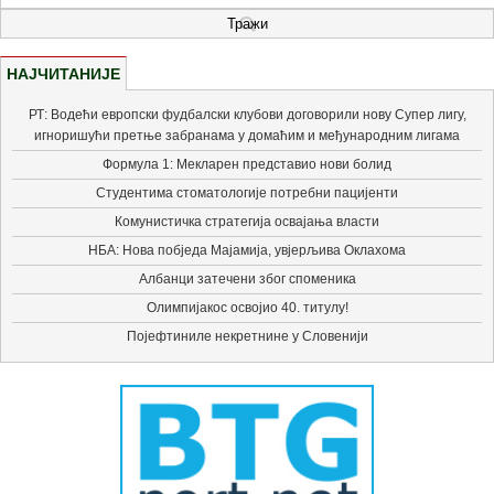
НАЈЧИТАНИЈЕ
РТ: Водећи европски фудбалски клубови договорили нову Супер лигу,
игноришући претње забранама у домаћим и међународним лигама
Формула 1: Мекларен представио нови болид
Студентима стоматологије потребни пацијенти
Комунистичка стратегија освајања власти
НБА: Нова побједа Мајамија, увјерљива Оклахома
Албанци затечени због споменика
Олимпијакос освојио 40. титулу!
Појефтиниле некретнине у Словенији