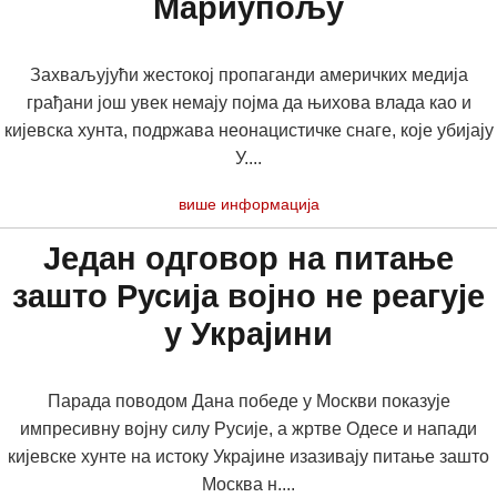
Мариупољу
Захваљујући жестокој пропаганди америчких медија
грађани још увек немају појма да њихова влада као и
кијевска хунта, подржава неонацистичке снаге, које убијају
У....
више информација
Један одговор на питање
зашто Русија војно не реагује
у Украјини
Парада поводом Дана победе у Москви показује
импресивну војну силу Русије, а жртве Одесе и напади
кијевске хунте на истоку Украјине изазивају питање зашто
Москва н....