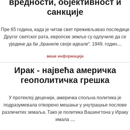
вредности, објективност и
санкције
Пре 65 година, када је читав свет преживљавао последице
Другог светског рата, европске земље су одлучиле да се
уједине да би „браниле своје идеале“. 1949. годин....
више информација
Ирак - највећа америчка
геополитичка грешка
У протеклој деценији, америчка спољна политика је
подразумевала отворено мешање у унутрашње послове
различитих земаља. Тако је политика Вашингтона у Ираку
имала ....