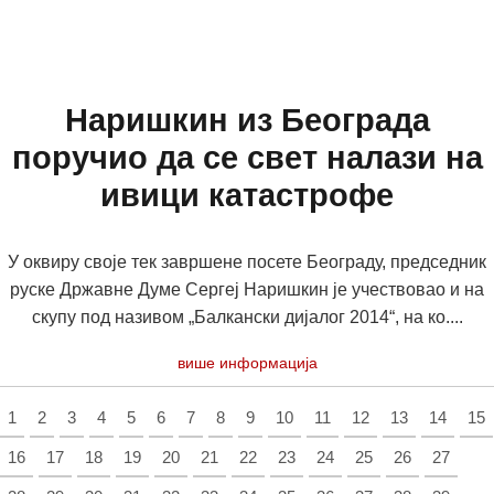
Наришкин из Београда
поручио да се свет налази на
ивици катастрофе
У оквиру своје тек завршене посете Београду, председник
руске Државне Думе Сергеј Наришкин је учествовао и на
скупу под називом „Балкански дијалог 2014“, на ко....
више информација
1
2
3
4
5
6
7
8
9
10
11
12
13
14
15
16
17
18
19
20
21
22
23
24
25
26
27