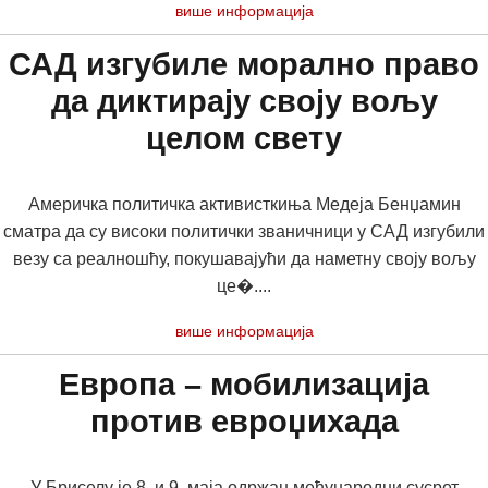
више информација
САД изгубиле морално право
да диктирају своју вољу
целом свету
Америчка политичка активисткиња Медеја Бенџамин
сматра да су високи политички званичници у САД изгубили
везу са реалношћу, покушавајући да наметну своју вољу
це�....
више информација
Европа – мобилизација
против евроџихада
У Бриселу је 8. и 9. маја одржан међународни сусрет