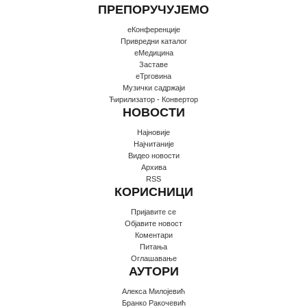
ПРЕПОРУЧУЈЕМО
еКонференције
Привредни каталог
еМедицина
Заставе
еТрговина
Музички садржаји
Ћирилизатор - Конвертор
НОВОСТИ
Најновије
Најчитаније
Видео новости
Архива
RSS
КОРИСНИЦИ
Пријавите се
Oбјавите новост
Коментари
Питања
Оглашавање
АУТОРИ
Алекса Милојевић
Бранко Ракочевић