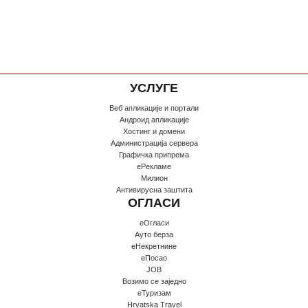
УСЛУГЕ
Веб апликације и портали
Андроид апликације
Хостинг и домени
Администрација сервера
Графичка припрема
еРекламе
Милион
Антивирусна заштита
ОГЛАСИ
еОгласи
Ауто берза
еНекретнине
еПосао
JOB
Возимо се заједно
еТуризам
Hrvatska Travel