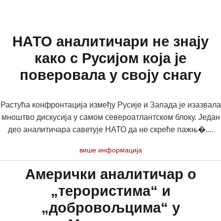
НАТО аналитичари не знају
како с Русијом која је
поверовала у своју снагу
Растућа конфронтација између Русије и Запада је изазвала
мноштво дискусија у самом североатлантском блоку. Један
део аналитичара саветује НАТО да не скреће пажњ�....
више информација
Амерички аналитичар о
„терористима“ и
„добровољцима“ у