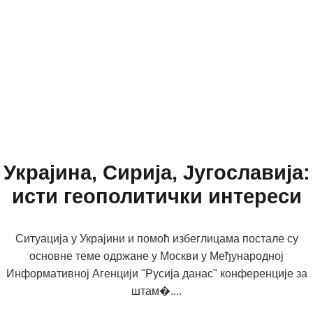
Украјина, Сирија, Југославија:
исти геополитички интереси
Ситуација у Украјини и помоћ избеглицама постале су
основне теме одржане у Москви у Међународној
Информативној Агенцији "Русија данас" конференције за
штам�....