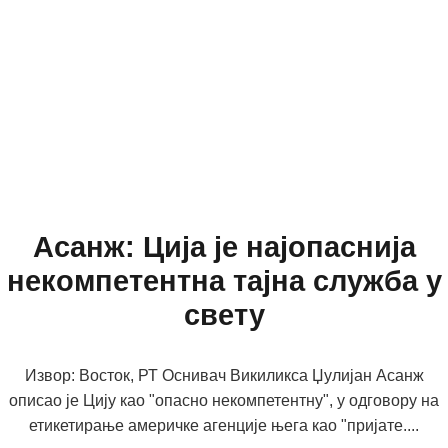
Асанж: Ција је најопаснија
некомпетентна тајна служба у
свету
Извор: Восток, РТ Oснивач Викиликса Џулијан Асанж
описао је Цију као "опасно некомпетентну", у одговору на
етикетирање америчке агенције њега као "пријате....