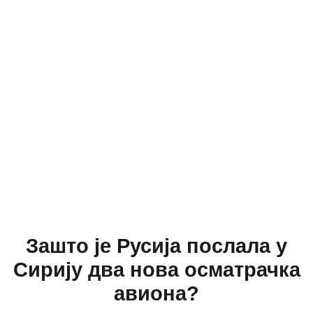
Зашто је Русија послала у
Сирију два нова осматрачка
авиона?