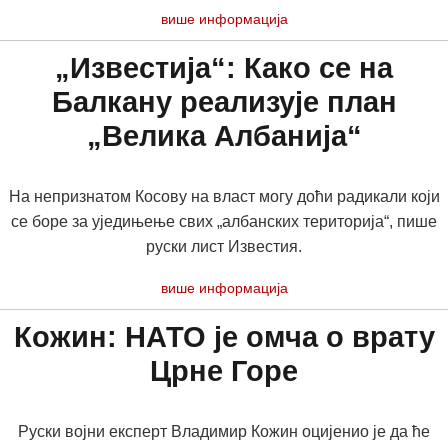
више информација
„Известија“: Како се на
Балкану реализује план
„Велика Албанија“
На непризнатом Косову на власт могу доћи радикали који
се боре за уједињење свих „албанских територија“, пише
руски лист Известия.
више информација
Кожин: НАТО је омча о врату
Црне Горе
Руски војни експерт Владимир Кожин оцијенио је да ће