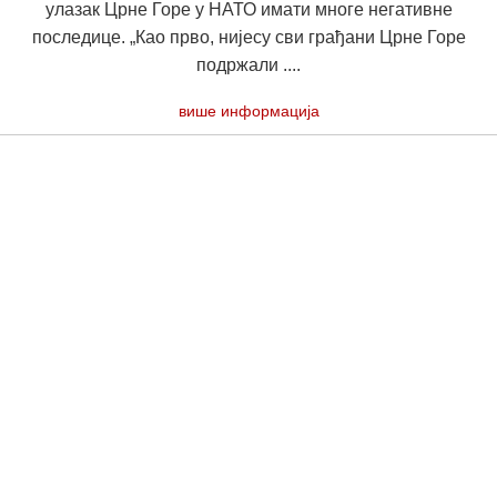
улазак Црне Горе у НАТО имати многе негативне
последице. „Као прво, нијесу сви грађани Црне Горе
подржали ....
више информација