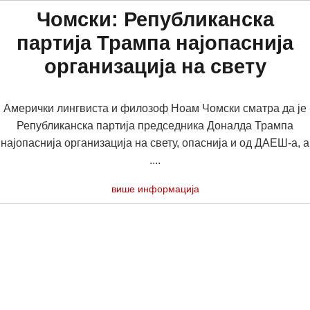
Чомски: Републиканска
партија Трампа најопаснија
организација на свету
Амерички лингвиста и филозоф Ноам Чомски сматра да је
Републиканска партија председника Доналда Трампа
најопаснија организација на свету, опаснија и од ДАЕШ-а, а
....
више информација