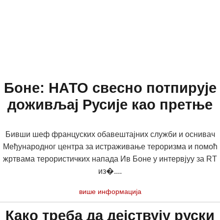
Боне: НАТО свесно потпирује
доживљај Русије као претње
Бивши шеф француских обавештајних служби и оснивач
Међународног центра за истраживање тероризма и помоћ
жртвама терористичких напада Ив Боне у интервјуу за RT
из�....
више информација
Како треба да дејствују руски