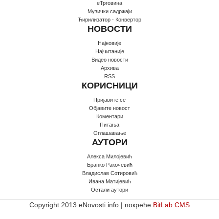
еТрговина
Музички садржаји
Ћирилизатор - Конвертор
НОВОСТИ
Најновије
Најчитаније
Видео новости
Архива
RSS
КОРИСНИЦИ
Пријавите се
Oбјавите новост
Коментари
Питања
Оглашавање
АУТОРИ
Алекса Милојевић
Бранко Ракочевић
Владислав Сотировић
Ивана Матијевић
Остали аутори
Copyright 2013 eNovosti.info | покреће
BitLab CMS