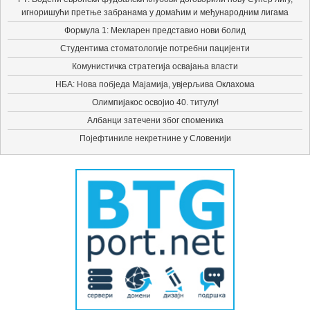
игноришући претње забранама у домаћим и међународним лигама
Формула 1: Мекларен представио нови болид
Студентима стоматологије потребни пацијенти
Комунистичка стратегија освајања власти
НБА: Нова побједа Мајамија, увјерљива Оклахома
Олимпијакос освојио 40. титулу!
Албанци затечени због споменика
Појефтиниле некретнине у Словенији