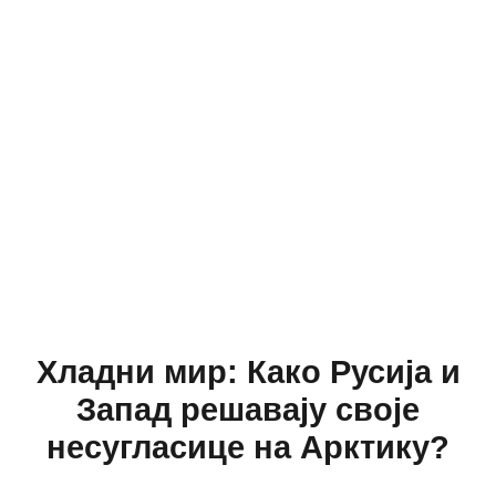
Хладни мир: Како Русија и
Запад решавају своје
несугласице на Арктику?