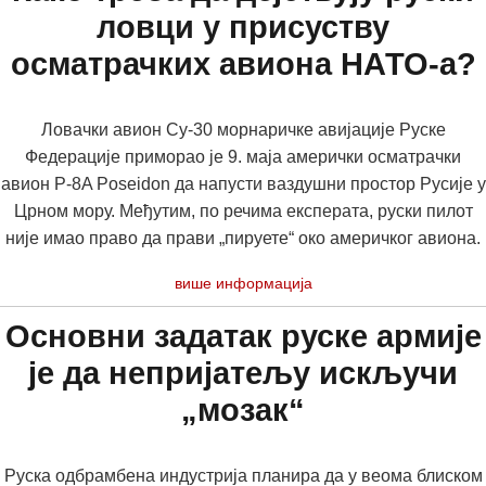
ловци у присуству
осматрачких авиона НАТО-а?
Ловачки авион Су-30 морнаричке авијације Руске
Федерације приморао је 9. маја амерички осматрачки
авион P-8A Poseidon да напусти ваздушни простор Русије у
Црном мору. Међутим, по речима експерата, руски пилот
није имао право да прави „пируете“ око америчког авиона.
више информација
Основни задатак руске армије
је да непријатељу искључи
„мозак“
Руска одбрамбена индустрија планира да у веома блиском