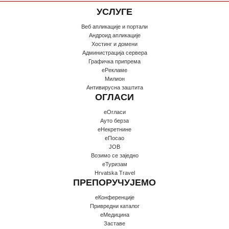
УСЛУГЕ
Веб апликације и портали
Андроид апликације
Хостинг и домени
Администрација сервера
Графичка припрема
еРекламе
Милион
Антивирусна заштита
ОГЛАСИ
еОгласи
Ауто берза
еНекретнине
еПосао
JOB
Возимо се заједно
еТуризам
Hrvatska Travel
ПРЕПОРУЧУЈЕМО
еКонференције
Привредни каталог
еМедицина
Заставе