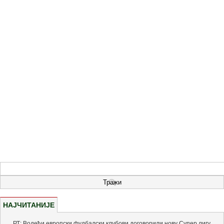
НАЈЧИТАНИЈЕ
РТ: Водећи европски фудбалски клубови договорили нову Супер лигу,