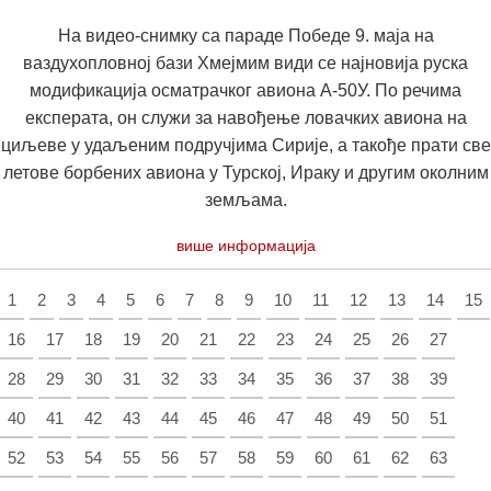
На видео-снимку са параде Победе 9. маја на
ваздухопловној бази Хмејмим види се најновија руска
модификација осматрачког авиона А-50У. По речима
експерата, он служи за навођење ловачких авиона на
циљеве у удаљеним подручјима Сирије, а такође прати све
летове борбених авиона у Турској, Ираку и другим околним
земљама.
више информација
1
2
3
4
5
6
7
8
9
10
11
12
13
14
15
16
17
18
19
20
21
22
23
24
25
26
27
28
29
30
31
32
33
34
35
36
37
38
39
40
41
42
43
44
45
46
47
48
49
50
51
52
53
54
55
56
57
58
59
60
61
62
63