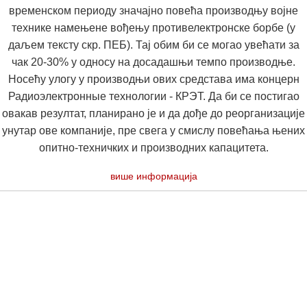
временском периоду значајно повећа производњу војне
технике намењене вођењу противелектронске борбе (у
даљем тексту скр. ПЕБ). Тај обим би се могао увећати за
чак 20-30% у односу на досадашњи темпо производње.
Носећу улогу у производњи ових средстава има концерн
Радиоэлектронные технологии - КРЭТ. Да би се постигао
овакав резултат, планирано је и да дође до реорганизације
унутар ове компаније, пре свега у смислу повећања њених
опитно-техничких и производних капацитета.
више информација