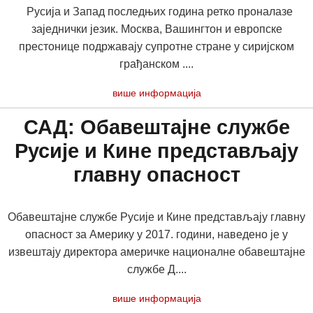
Русија и Запад последњих година ретко проналазе
заједнички језик. Москва, Вашингтон и европске
престонице подржавају супротне стране у сиријском
грађанском ....
више информација
САД: Обавештајне службе
Русије и Кине представљају
главну опасност
Обавештајне службе Русије и Кине представљају главну
опасност за Америку у 2017. години, наведено је у
извештају директора америчке националне обавештајне
службе Д....
више информација