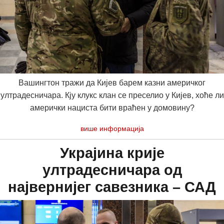
Вашингтон тражи да Кијев барем казни америчког
ултрадесничара. Кју клукс клан се преселио у Кијев, хоће ли
амерички нациста бити враћен у домовину?
више информација
Украјина крије
ултрадесничара од
највернијег савезника – САД