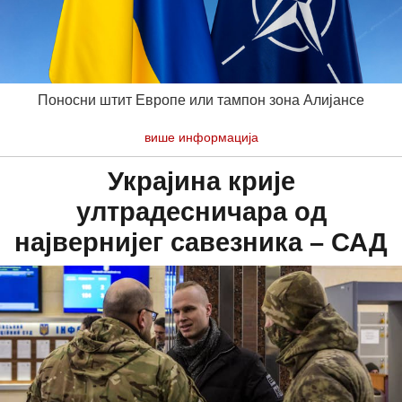
Поносни штит Европе или тампон зона Алијансе
више информација
Украјина крије
ултрадесничара од
највернијег савезника – САД