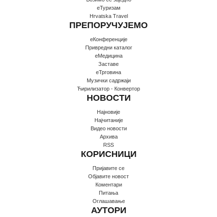
еТуризам
Hrvatska Travel
ПРЕПОРУЧУЈЕМО
еКонференције
Привредни каталог
еМедицина
Заставе
еТрговина
Музички садржаји
Ћирилизатор - Конвертор
НОВОСТИ
Најновије
Најчитаније
Видео новости
Архива
RSS
КОРИСНИЦИ
Пријавите се
Oбјавите новост
Коментари
Питања
Оглашавање
АУТОРИ