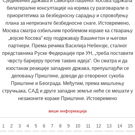
Сједињених Држава и самопроглашеног Косова одржала
билатералне консултације на којима су разговарали о
приоритетима за безбедносну сарадњу и спровођењу
плана за непризнате безбедносне снаге. Истовремено,
Москва сматра озбиљним проблемом кораке ка стварању
„војске Косова“ коју подржавају Вашингтон и његови
партнери. Према речима Василија Небензје, сталног
представника Руске Федерације при УН, „треба поставити
чврсту баријеру против таквих идеја“. Он сматра и да
изостанак реакције западних држава, препуштајући се
деловању Приштине, доводи до отвореног сукоба
Приштине и Београда. Међутим, према мишљењу
стручњака, САД и друге западне земље неће се мешати у
незаконите кораке Приштине. Истовремено
више информација
1
2
3
4
5
6
7
8
9
10
11
12
13
14
15