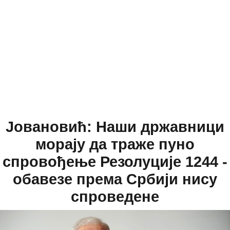
Јовановић: Наши државници
морају да траже пуно
спровођење Резолуције 1244 -
обавезе према Србији нису
спроведене