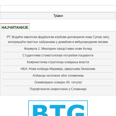
НАЈЧИТАНИЈЕ
РТ: Водећи европски фудбалски клубови договорили нову Супер лигу,
игноришући претње забранама у домаћим и међународним лигама
Формула 1: Мекларен представио нови болид
Студентима стоматологије потребни пацијенти
Комунистичка стратегија освајања власти
НБА: Нова побједа Мајамија, увјерљива Оклахома
Албанци затечени због споменика
Олимпијакос освојио 40. титулу!
Појефтиниле некретнине у Словенији