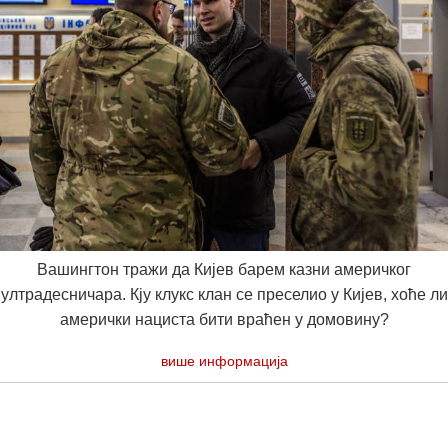
Вашингтон тражи да Кијев барем казни америчког
ултрадесничара. Кју клукс клан се преселио у Кијев, хоће ли
амерички нациста бити враћен у домовину?
више информација