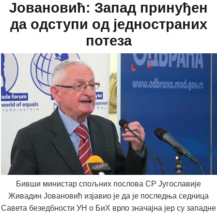
Јовановић: Запад принуђен
да одступи од једностраних
потеза
Бивши министар спољних послова СР Југославије
Живадин Јовановић изјавио је да је последња седница
Савета безедбности УН о БиХ врло значајна јер су западне