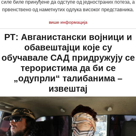
силе биле принуђене да одступе од једностраних потеза, а
првенствено од наметнутих одлука високог представника.
више информација
РТ: Авганистански војници и
обавештајци које су
обучавале САД придружују се
терористима да би се
„одупрли“ талибанима –
извештај