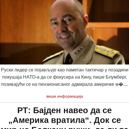
Руски лидер се појављује као паметан тактичар у позадини
покушаја НАТО-а да се фокусира на Кину, пише Блумберг,
позивајући се на пензионисаног адмирала америчке м�....
више информација
РТ: Бајден навео да се
„Америка вратила“. Док се