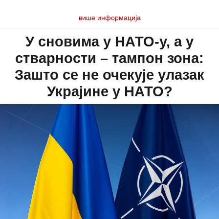
више информација
У сновима у НАТО-у, а у
стварности – тампон зона:
Зашто се не очекује улазак
Украјине у НАТО?