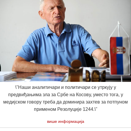
\"Наши аналитичари и политичари се утркују у
предвиђањима зла за Србе на Косову, уместо тога, у
медијском говору треба да доминира захтев за потпуном
применом Резолуције 1244.\"
више информација