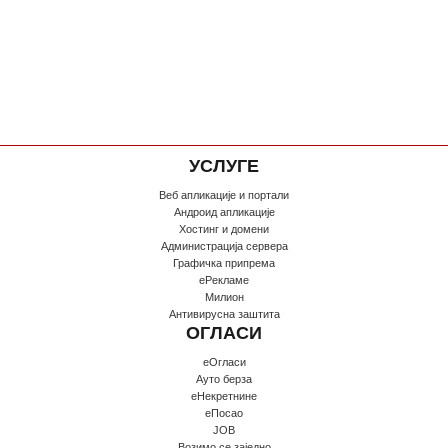
УСЛУГЕ
Веб апликације и портали
Андроид апликације
Хостинг и домени
Администрација сервера
Графичка припрема
еРекламе
Милион
Антивирусна заштита
ОГЛАСИ
еОгласи
Ауто берза
еНекретнине
еПосао
JOB
Возимо се заједно