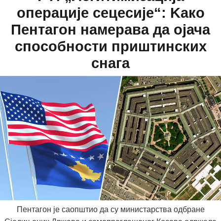
операције сецесије“: Kако
Пентагон намерава да ојача
способности приштинских
снага
Пентагон је саопштио да су министарства одбране