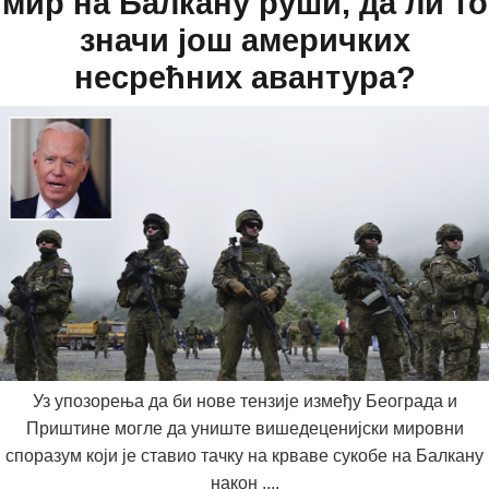
мир на Балкану руши, да ли то
значи још америчких
несрећних авантура?
Уз упозорења да би нове тензије између Београда и
Приштине могле да униште вишедеценијски мировни
споразум који је ставио тачку на крваве сукобе на Балкану
након ....