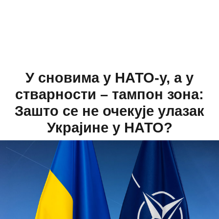
У сновима у НАТО-у, а у
стварности – тампон зона:
Зашто се не очекује улазак
Украјине у НАТО?