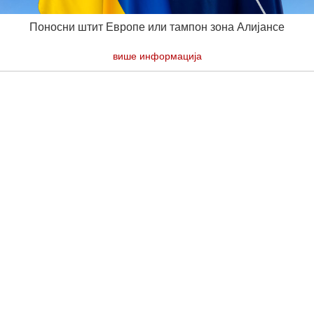
Поносни штит Европе или тампон зона Алијансе
више информација