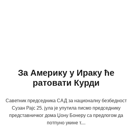
За Америку у Ираку ће
ратовати Курди
Саветник председника САД за националну безбедност
Сузан Рајс 25. јула је упутила писмо председнику
представничког дома Џону Бонеру са предлогом да
потпуно укине т....