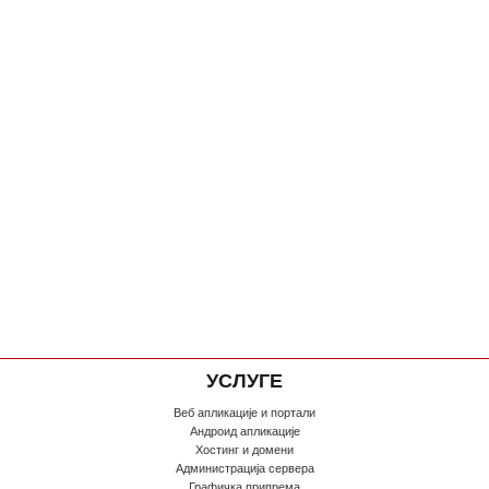
УСЛУГЕ
Веб апликације и портали
Андроид апликације
Хостинг и домени
Администрација сервера
Графичка припрема