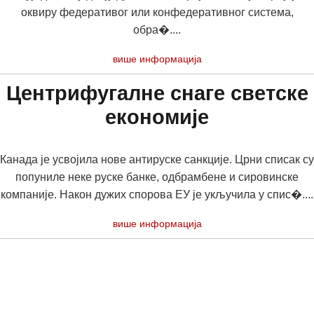
оквиру федеративог или конфедеративног система,
обра�....
више информација
Центрифугалне снаге светске
економије
Канада је усвојила нове антируске санкције. Црни списак су
попуниле неке руске банке, одбрамбене и сировинске
компаније. Након дужих спорова ЕУ је укључила у спис�....
више информација