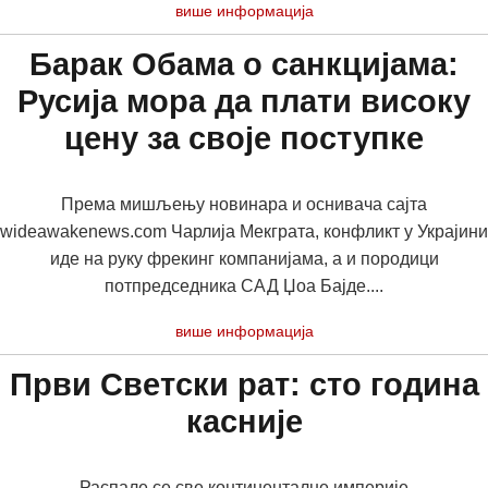
више информација
Барак Обама о санкцијама:
Русија мора да плати високу
цену за своје поступке
Према мишљењу новинара и оснивача сајта
wideawakenews.com Чарлија Мекграта, конфликт у Украјини
иде на руку фрекинг компанијама, а и породици
потпредседника САД Џоа Бајде....
више информација
Први Светски рат: сто година
касније
Распале се све континенталне империје