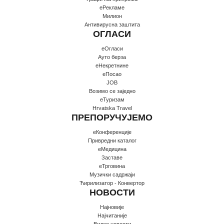
еРекламе
Милион
Антивирусна заштита
ОГЛАСИ
еОгласи
Ауто берза
еНекретнине
еПосао
JOB
Возимо се заједно
еТуризам
Hrvatska Travel
ПРЕПОРУЧУЈЕМО
еКонференције
Привредни каталог
еМедицина
Заставе
еТрговина
Музички садржаји
Ћирилизатор - Конвертор
НОВОСТИ
Најновије
Најчитаније
Видео новости