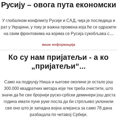
Русију – овога пута економски
У глобалном конфликту Русије и САД, чија је последица и
рат у Украјини, у току је важна промена која ће се одразити
на свим фронтовима на којима се Русија сукобљава с....
више информација
Ко су нам пријатељи - а ко
„пријатељи“...
Само на подручју Ниша и његове околине је остало још
300.000 квадратних метара које тек треба очистити, што
значи да ће све бројнији руско-србски деминери још доста
година имати пуне руке посла да би стрпљиво уклонили
све оно што је западна војна алијанса за само 78 дана
разбацала по читавој Србији.