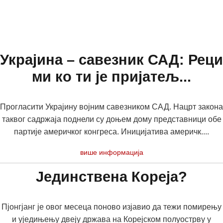
Украјина – савезник САД: Реци
ми ко ти је пријатељ...
Прогласити Украјину војним савезником САД. Нацрт закона
таквог садржаја поднели су доњем дому представници обе
партије америчког конгреса. Иницијатива америчк....
више информација
Јединствена Кореја?
Пјонгјанг је овог месеца поново изјавио да тежи помирењу
и уједињењу двеју држава на Корејском полуострву у