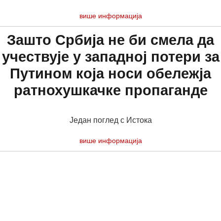
више информација
Зашто Србија не би смела да
учествује у западној потери за
Путином која носи обележја
ратнохушкачке пропаганде
Један поглед с Истока
више информација