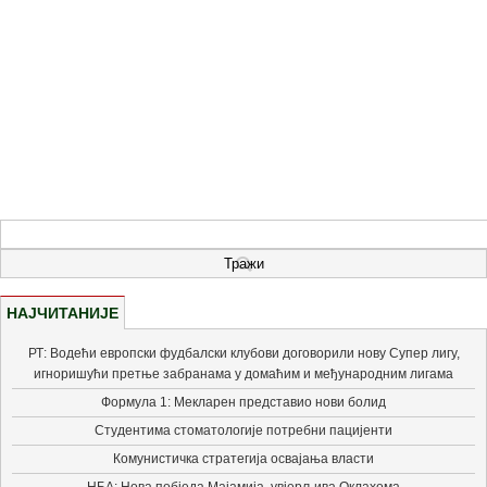
НАЈЧИТАНИЈЕ
РТ: Водећи европски фудбалски клубови договорили нову Супер лигу,
игноришући претње забранама у домаћим и међународним лигама
Формула 1: Мекларен представио нови болид
Студентима стоматологије потребни пацијенти
Комунистичка стратегија освајања власти