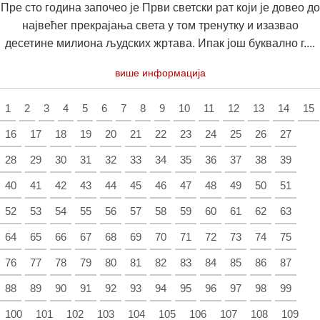
Пре сто година започео је Први светски рат који је довео до
највећег прекрајања света у том тренутку и изазвао
десетине милиона људских жртава. Ипак још буквално г....
више информација
1
2
3
4
5
6
7
8
9
10
11
12
13
14
15
16
17
18
19
20
21
22
23
24
25
26
27
28
29
30
31
32
33
34
35
36
37
38
39
40
41
42
43
44
45
46
47
48
49
50
51
52
53
54
55
56
57
58
59
60
61
62
63
64
65
66
67
68
69
70
71
72
73
74
75
76
77
78
79
80
81
82
83
84
85
86
87
88
89
90
91
92
93
94
95
96
97
98
99
100
101
102
103
104
105
106
107
108
109