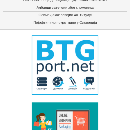
НБА: Нова побједа Мајамија, увјерљива Оклахома
Албанци затечени због споменика
Олимпијакос освојио 40. титулу!
Појефтиниле некретнине у Словенији