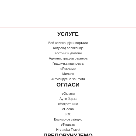
УСЛУГЕ
Веб апликације и портали
Андроид апликације
Хостинг и домени
Администрација сервера
Графичка припрема
еРекламе
Милион
Антивирусна заштита
ОГЛАСИ
еОгласи
Ауто берза
еНекретнине
еПосао
JOB
Возимо се заједно
еТуризам
Hrvatska Travel
ПРЕПОРУЧУЈЕМО