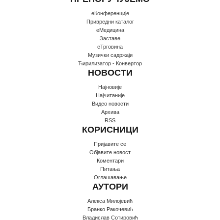
еКонференције
Привредни каталог
еМедицина
Заставе
еТрговина
Музички садржаји
Ћирилизатор - Конвертор
НОВОСТИ
Најновије
Најчитаније
Видео новости
Архива
RSS
КОРИСНИЦИ
Пријавите се
Oбјавите новост
Коментари
Питања
Оглашавање
АУТОРИ
Алекса Милојевић
Бранко Ракочевић
Владислав Сотировић