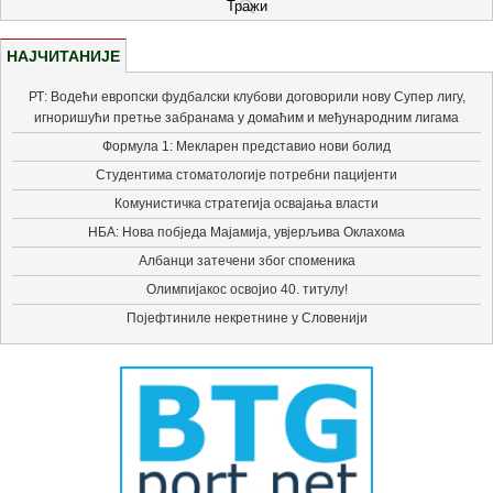
НАЈЧИТАНИЈЕ
РТ: Водећи европски фудбалски клубови договорили нову Супер лигу,
игноришући претње забранама у домаћим и међународним лигама
Формула 1: Мекларен представио нови болид
Студентима стоматологије потребни пацијенти
Комунистичка стратегија освајања власти
НБА: Нова побједа Мајамија, увјерљива Оклахома
Албанци затечени због споменика
Олимпијакос освојио 40. титулу!
Појефтиниле некретнине у Словенији