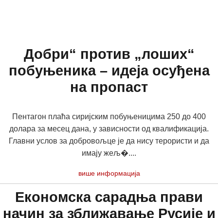
Добри“ против „лоших“
побуњеника – идеја осуђена
на пропаст
Пентагон плаћа сиријским побуњеницима 250 до 400
долара за месец дана, у зависности од квалификација.
Главни услов за добровољце је да нису терористи и да
имају жељ�....
више информација
Економска сарадња прави
начин за зближавање Русије и