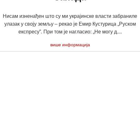
Нисам изненађен што су ми украјинске власти забраниле
улазак у своју земљу – рекао је Емир Кустурица „Руском
експресу”. При том је нагласио: „Не могу д....
више информација