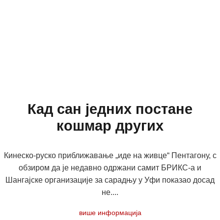
Кад сан једних постане
кошмар других
Кинеско-руско приближавање „иде на живце“ Пентагону, с
обзиром да је недавно одржани самит БРИКС-а и
Шангајске организације за сарадњу у Уфи показао досад
не....
више информација