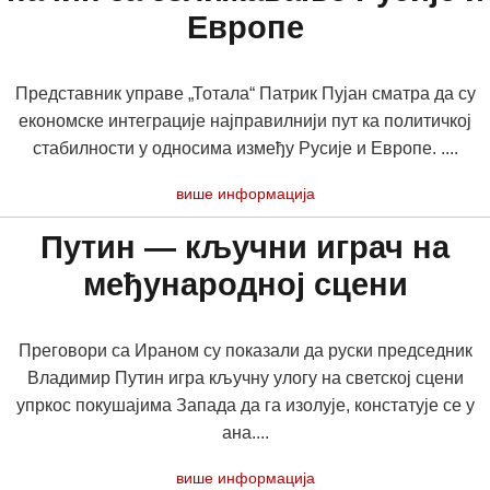
Европе
Представник управе „Тотала“ Патрик Пујан сматра да су
економске интеграције најправилнији пут ка политичкој
стабилности у односима између Русије и Европе. ....
више информација
Путин — кључни играч на
међународној сцени
Преговори са Ираном су показали да руски председник
Владимир Путин игра кључну улогу на светској сцени
упркос покушајима Запада да га изолује, констатује се у
ана....
више информација