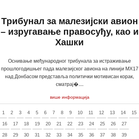
Трибунал за малезијски авион
– изругавање правосуђу, као и
Хашки
Оснивање међународног трибунала за истраживање
прошлогодишњег пада малезијског авиона на линији МХ17
над Донбасом представља политички мотивисан корак,
сматрај�....
више информација
1
2
3
4
5
6
7
8
9
10
11
12
13
14
15
16
17
18
19
20
21
22
23
24
25
26
27
28
29
30
31
32
33
34
35
36
37
38
39