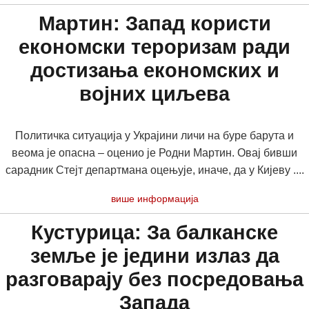
Мартин: Запад користи
економски тероризам ради
достизања економских и
војних циљева
Политичка ситуација у Украјини личи на буре барута и
веома је опасна – оценио је Родни Мартин. Овај бивши
сарадник Стејт департмана оцењује, иначе, да у Кијеву ....
више информација
Кустурица: За балканске
земље је једини излаз да
разговарају без посредовања
Запада