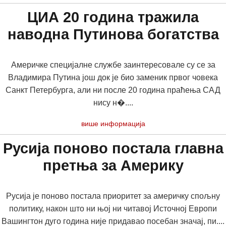
ЦИА 20 година тражила
наводна Путинова богатства
Америчке специјалне службе заинтересовале су се за
Владимира Путина још док је био заменик првог човека
Санкт Петербурга, али ни после 20 година праћења САД
нису н�....
више информација
Русија поново постала главна
претња за Америку
Русија је поново постала приоритет за америчку спољну
политику, након што ни њој ни читавој Источној Европи
Вашингтон дуго година није придавао посебан значај, пи....