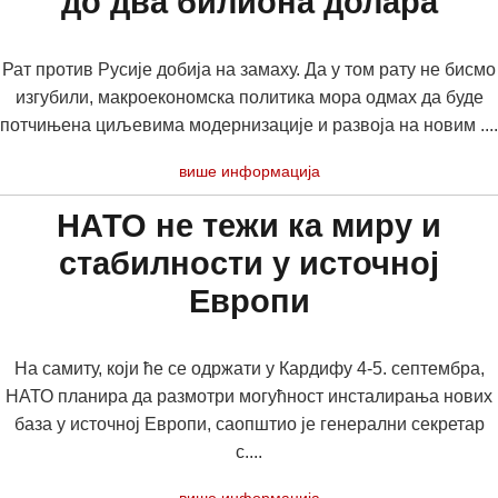
до два билиона долара
Рат против Русије добија на замаху. Да у том рату не бисмо
изгубили, макроекономска политика мора одмах да буде
потчињена циљевима модернизације и развоја на новим ....
више информација
НАТО не тежи ка миру и
стабилности у источној
Европи
На самиту, који ће се одржати у Кардифу 4-5. септембра,
НАТО планира да размотри могућност инсталирања нових
база у источној Европи, саопштио је генерални секретар
с....