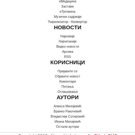
еМедицина
Заставе
еТрговина
Музички садржаји
Ћирилизатор - Конвертор
НОВОСТИ
Најновије
Најчитаније
Видео новости
Архива
RSS
КОРИСНИЦИ
Пријавите се
Oбјавите новост
Коментари
Питања
Оглашавање
АУТОРИ
Алекса Милојевић
Бранко Ракочевић
Владислав Сотировић
Ивана Матијевић
Остали аутори