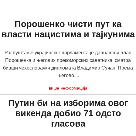
Порошенко чисти пут ка
власти нацистима и тајкунима
Распуштање украјинског парламента је давнашњи план
Порошенка и његових прекоморских саветника, сматра
бивши чехословачки дипломата Владимир Сучан. Према
његово....
више информација
Путин би на изборима овог
викенда добио 71 одсто
гласова