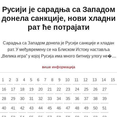
Русији је сарадња са Западом
донела санкције, нови хладни
рат ће потрајати
Сарадња са Западом донела је Русији санкције и хладан
рат. У међувремену се на Блиском Истоку наставља
„Велика игра” у којој Русија има много битнију улогу не�....
више информација
1
2
3
4
5
6
7
8
9
10
11
12
13
14
15
16
17
18
19
20
21
22
23
24
25
26
27
28
29
30
31
32
33
34
35
36
37
38
39
40
41
42
43
44
45
46
47
48
49
50
51