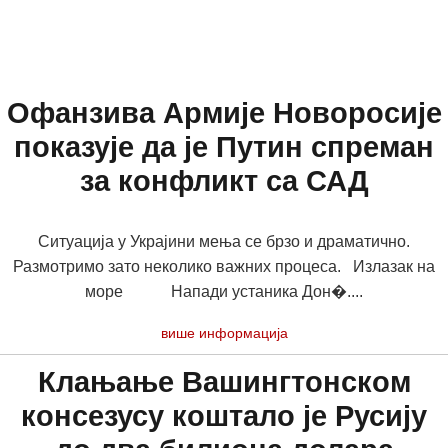
Офанзива Армије Новоросије
показује да је Путин спреман
за конфликт са САД
Ситуација у Украјини мења се брзо и драматично.
Размотримо зато неколико важних процеса. Излазак на
море Напади устаника Дон�....
више информација
Клањање Вашингтонском
консезусу коштало је Русију