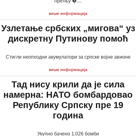
претњу �....
више информација
Узлетање србских „мигова“ уз
дискретну Путинову помоћ
Стигли неопходни акумулатори за српске војне авионе
више информација
Тад нису крили да је сила
намерна: НАТО бомбардовао
Републику Српску пре 19
година
Укупно бачено 1.026 бомби