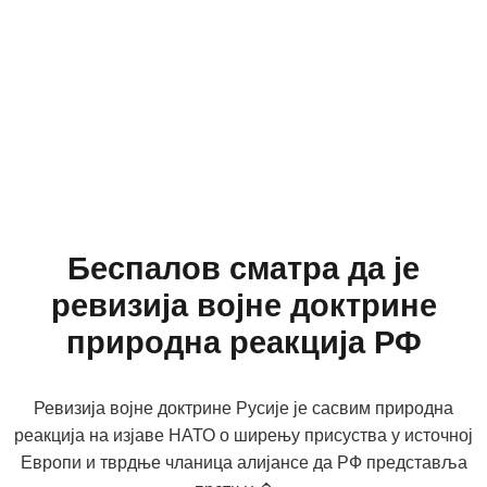
Беспалов сматра да је
ревизија војне доктрине
природна реакција РФ
Ревизија војне доктрине Русије је сасвим природна
реакција на изјаве НАТО о ширењу присуства у источној
Европи и тврдње чланица алијансе да РФ представља