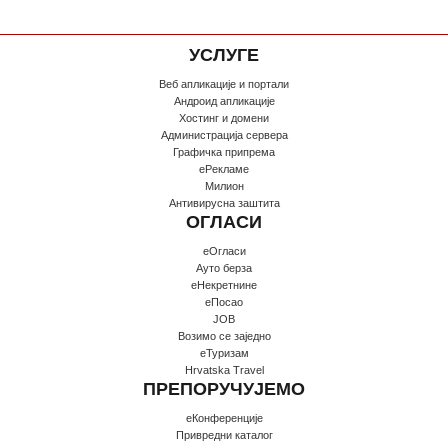
УСЛУГЕ
Веб апликације и портали
Андроид апликације
Хостинг и домени
Администрација сервера
Графичка припрема
еРекламе
Милион
Антивирусна заштита
ОГЛАСИ
еОгласи
Ауто берза
еНекретнине
еПосао
JOB
Возимо се заједно
еТуризам
Hrvatska Travel
ПРЕПОРУЧУЈЕМО
еКонференције
Привредни каталог