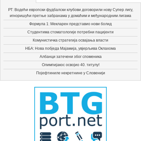
РТ: Водећи европски фудбалски клубови договорили нову Супер лигу,
игноришући претње забранама у домаћим и међународним лигама
Формула 1: Мекларен представио нови болид
Студентима стоматологије потребни пацијенти
Комунистичка стратегија освајања власти
НБА: Нова побједа Мајамија, увјерљива Оклахома
Албанци затечени због споменика
Олимпијакос освојио 40. титулу!
Појефтиниле некретнине у Словенији