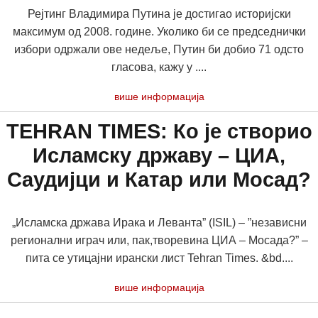
Рејтинг Владимира Путина је достигао историјски
максимум од 2008. године. Уколико би се председнички
избори одржали ове недеље, Путин би добио 71 одсто
гласова, кажу у ....
више информација
TEHRAN TIMES: Ко је створио
Исламску државу – ЦИА,
Саудијци и Катар или Мосад?
„Исламска држава Ирака и Леванта” (ISIL) – ”независни
регионални играч или, пак,творевина ЦИА – Мосада?” –
пита се утицајни ирански лист Tehran Times. &bd....
више информација